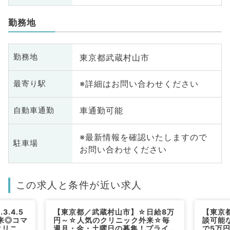
勤務地
東京都武蔵村山市
勤務地
※詳細はお問い合わせください
最寄り駅
車通勤可能
自動車通勤
※最新情報を確認いたしますので
駐車場
お問い合わせください
この求人と条件が近い求人
.4.5
【東京都／武蔵村山市】☆日給8万
【東京
来◎コマ
円～☆人気のクリニック外来☆毎
談可能
クリニッ
週月・金・土曜日の募集！プライマ
で5万