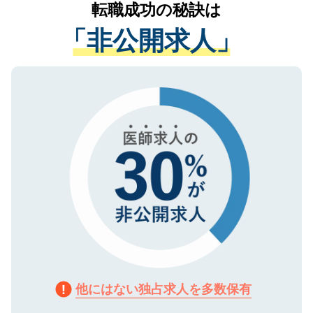
かがいして、現在の医療機関の状況や紹介
転職成功の秘訣は
は、個人情報の取り扱いについての厳密な
経験をまじえながら、適切なアドバイスを
管理基準を満たした事業者のみに付与され
「非公開求人」
させていただきます。すぐにご転職をされ
る、プライバシーマークを取得済みです。
ない方には、長期的なサポートが可能です
ご登録いただいた個人情報は、SSL（デー
ので、まずはご登録ください。
タ暗号化）によって保護されていますの
で、機密保持に関してもご安心ください。
他にはない独占求人を多数保有