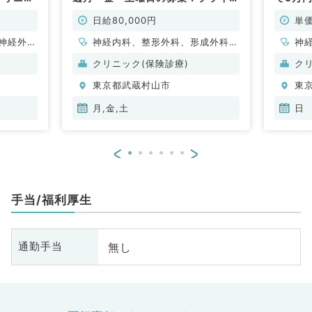
診れる先
リーにご対応いただける先生歓迎
（内科
一般外科
（一般内科・一般外科・総合診療科
日給80,000円
単価
／非常勤）
神経外
神経内科、整形外科、形成外科、
神
管外科、
脳神経外科、呼吸器外科、心臓血
科
クリニック(保険診療)
ク
般内科、
管外科、小児外科、泌尿器科、一
分
東京都武蔵村山市
東
、消化器
般内科、循環器内科、呼吸器内
、腎臓内
科、消化器内科、内分泌・代謝内
月,金,土
日
、外科系
科、腎臓内科、老年内科、血液内
外科、膠
科、外科系全般、一般外科、消化
<
>
科、大
器外科、乳腺外科、膠原病科、ス
ポーツ整形外科、大腸・肛門外
科、科目不問
手当/福利厚生
無し
通勤手当