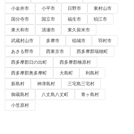
小金井市
小平市
日野市
東村山市
国分寺市
国立市
福生市
狛江市
東大和市
清瀬市
東久留米市
武蔵村山市
多摩市
稲城市
羽村市
あきる野市
西東京市
西多摩郡瑞穂町
西多摩郡日の出町
西多摩郡檜原村
西多摩郡奥多摩町
大島町
利島村
新島村
神津島村
三宅島三宅村
御蔵島村
八丈島八丈町
青ヶ島村
小笠原村