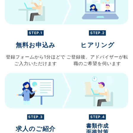
STEP.1
STEP.2
無料お申込み
ヒアリング
登録フォームから
1分ほどで
ご登録後、
アドバイザーが転
ご入力
いただけます
職の
ご希望を伺います
STEP.3
STEP.4
書類作成
求人のご紹介
面接対策