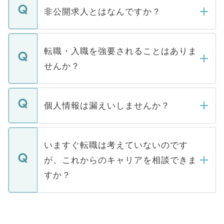
登録内容を確認し、その後メールもしくは
非公開求人とはなんですか？
お電話にて次のステップのご案内をいたし
ます。通常、5営業日以内にはご連絡をせて
マイナビDOCTORで取り扱っている求人の
いただきますので、しばらくお待ちくださ
うち約3割は、Webサイトからご覧いただ
転職・入職を強要されることはありま
い。
けない「非公開求人」です。非公開求人は
せんか？
下記の理由によって、一般には公開してい
ません。
転職・入職を強要することは一切ありませ
ん。また、仮に応募先から内定をいただい
個人情報は漏えいしませんか？
■応募殺到を避けるため 人気のある医療機
たとしても、ご本人が納得しない限り、内
関を公にしてしまうと、応募が殺到する場
定を承諾する必要はありません。内定先へ
個人情報が漏えいすることはありませんの
合があります。 選考を効率よく行うため
の辞退の連絡はキャリアパートナーが行い
で、ご安心ください。当サイトからの登録
いますぐ転職は考えていないのです
に、医療機関が求める条件に合った人材の
ますので、ご安心ください。
などで収集したご登録者様の個人情報は、
が、これからのキャリアを相談できま
みを人材紹介会社に依頼するケースが増え
ご本人のキャリアアップおよび転職活動の
ています。
すか？
支援を目的に使用いたします。お預かりし
ているすべての個人データはご本人の許可
お気軽にご相談ください。先生専任のキャ
なく、医療機関側に開示したり、第三者に
リアパートナーが将来のご希望などをおう
提供することは一切ありません。また弊社