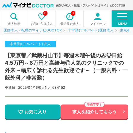
医師の求人・転職・アルバイトはマイナビDOCTOR
0
1
MENU
お気に入り求人
最近見た求人
マイページ
求人検索
医師求人・転職のマイナビDOCTOR
非常勤(アルバイト)医師求人
東京都
非常勤(アルバイト)求人
【東京都／武蔵村山市】毎週木曜午後のみ◎日給
4.5万円～6万円と高給与◎人気のクリニックでの
外来～幅広く診れる先生歓迎です～（一般内科・一
般外科／非常勤）
更新日 : 2025/04/16
求人No : 634152
お気に入り
求人を紹介してもらう