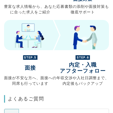
豊富な求人情報から、
あなた
応募書類の
添削や面接対策も
に合った求人を
ご紹介
徹底サポート
STEP.5
STEP.6
内定・入職
面接
アフターフォロー
面接が不安な方へ、
面接への
年収交渉や
入社日調整まで、
同席も
行っています
内定後もバックアップ
よくあるご質問