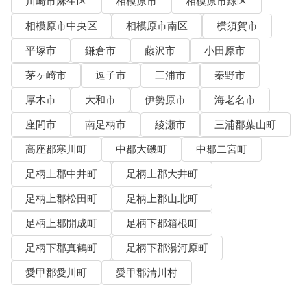
川崎市麻生区
相模原市
相模原市緑区
相模原市中央区
相模原市南区
横須賀市
平塚市
鎌倉市
藤沢市
小田原市
茅ヶ崎市
逗子市
三浦市
秦野市
厚木市
大和市
伊勢原市
海老名市
座間市
南足柄市
綾瀬市
三浦郡葉山町
高座郡寒川町
中郡大磯町
中郡二宮町
足柄上郡中井町
足柄上郡大井町
足柄上郡松田町
足柄上郡山北町
足柄上郡開成町
足柄下郡箱根町
足柄下郡真鶴町
足柄下郡湯河原町
愛甲郡愛川町
愛甲郡清川村