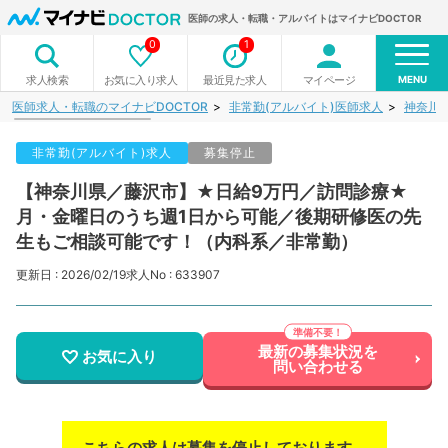
医師の求人・転職・アルバイトはマイナビDOCTOR
0
1
MENU
お気に入り求人
最近見た求人
マイページ
求人検索
医師求人・転職のマイナビDOCTOR
非常勤(アルバイト)医師求人
神奈川
非常勤(アルバイト)求人
募集停止
【神奈川県／藤沢市】★日給9万円／訪問診療★
月・金曜日のうち週1日から可能／後期研修医の先
生もご相談可能です！（内科系／非常勤）
更新日 : 2026/02/19
求人No : 633907
最新の募集状況を
お気に入り
問い合わせる
こちらの求人は募集を停止しております。