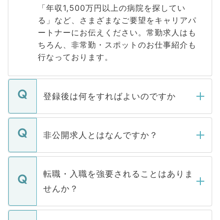
「年収1,500万円以上の病院を探してい
る」など、さまざまなご要望をキャリアパ
ートナーにお伝えください。常勤求人はも
ちろん、非常勤・スポットのお仕事紹介も
行なっております。
登録後は何をすればよいのですか
ご登録いただきましたら、弊社担当者がご
登録内容を確認し、その後メールもしくは
非公開求人とはなんですか？
お電話にて次のステップのご案内をいたし
ます。通常、5営業日以内にはご連絡をせて
マイナビDOCTORで取り扱っている求人の
いただきますので、しばらくお待ちくださ
うち約3割は、Webサイトからご覧いただ
転職・入職を強要されることはありま
い。
けない「非公開求人」です。非公開求人は
せんか？
下記の理由によって、一般には公開してい
ません。
転職・入職を強要することは一切ありませ