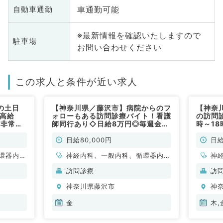
車通勤可能
自動車通勤
※最新情報を確認いたしますので
駐車場
お問い合わせください
この求人と条件が近い求人
の土日
【神奈川県／藤沢市】病院からのフ
【神奈
と高給
ォローもある訪問診療バイト！看護
の訪問
／非常
師同行あり◇日給8万円◎毎週金曜
時～1
日勤務◎（内科系／非常勤）
す！（
日給80,000円
日給
環器内
神経内科、一般内科、循環器内
神
内科、内
科、呼吸器内科、消化器内科、内
科
訪問診療
訪
科、老年
分泌・代謝内科、腎臓内科、老年
分
神奈川県藤沢市
神
内科、血液内科、膠原病科
金
木,