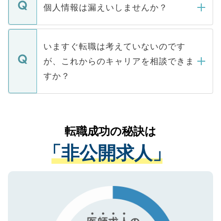
ん。また、仮に応募先から内定をいただい
個人情報は漏えいしませんか？
■応募殺到を避けるため 人気のある医療機
たとしても、ご本人が納得しない限り、内
関を公にしてしまうと、応募が殺到する場
定を承諾する必要はありません。内定先へ
個人情報が漏えいすることはありませんの
合があります。 選考を効率よく行うため
の辞退の連絡はキャリアパートナーが行い
で、ご安心ください。当サイトからの登録
いますぐ転職は考えていないのです
に、医療機関が求める条件に合った人材の
ますので、ご安心ください。
などで収集したご登録者様の個人情報は、
が、これからのキャリアを相談できま
みを人材紹介会社に依頼するケースが増え
ご本人のキャリアアップおよび転職活動の
ています。
すか？
支援を目的に使用いたします。お預かりし
ているすべての個人データはご本人の許可
お気軽にご相談ください。先生専任のキャ
なく、医療機関側に開示したり、第三者に
リアパートナーが将来のご希望などをおう
提供することは一切ありません。また弊社
かがいして、現在の医療機関の状況や紹介
転職成功の秘訣は
は、個人情報の取り扱いについての厳密な
経験をまじえながら、適切なアドバイスを
管理基準を満たした事業者のみに付与され
「非公開求人」
させていただきます。すぐにご転職をされ
る、プライバシーマークを取得済みです。
ない方には、長期的なサポートが可能です
ご登録いただいた個人情報は、SSL（デー
ので、まずはご登録ください。
タ暗号化）によって保護されていますの
で、機密保持に関してもご安心ください。