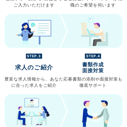
ご入力
いただけます
職の
ご希望を伺います
STEP.3
STEP.4
書類作成
求人のご紹介
面接対策
豊富な求人情報から、
あなた
応募書類の
添削や面接対策も
に合った求人を
ご紹介
徹底サポート