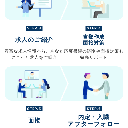
STEP.3
STEP.4
書類作成
求人のご紹介
面接対策
豊富な求人情報から、
あなた
応募書類の
添削や面接対策も
に合った求人を
ご紹介
徹底サポート
STEP.5
STEP.6
内定・入職
面接
アフターフォロー