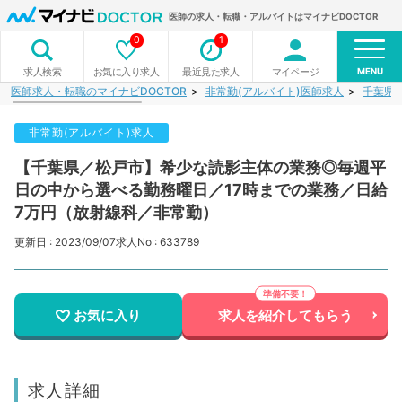
医師の求人・転職・アルバイトはマイナビDOCTOR
0
1
MENU
お気に入り求人
最近見た求人
マイページ
求人検索
医師求人・転職のマイナビDOCTOR
非常勤(アルバイト)医師求人
千葉県
非常勤(アルバイト)求人
【千葉県／松戸市】希少な読影主体の業務◎毎週平
日の中から選べる勤務曜日／17時までの業務／日給
7万円（放射線科／非常勤）
更新日 : 2023/09/07
求人No : 633789
お気に入り
求人を紹介してもらう
求人詳細