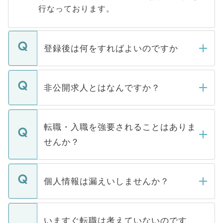
行なっております。
登録後は何をすればよいのですか
ご登録いただきましたら、弊社担当者がご
登録内容を確認し、その後メールもしくは
非公開求人とはなんですか？
お電話にて次のステップのご案内をいたし
ます。通常、5営業日以内にはご連絡をせて
マイナビDOCTORで取り扱っている求人の
いただきますので、しばらくお待ちくださ
うち約3割は、Webサイトからご覧いただ
転職・入職を強要されることはありま
い。
けない「非公開求人」です。非公開求人は
せんか？
下記の理由によって、一般には公開してい
ません。
転職・入職を強要することは一切ありませ
ん。また、仮に応募先から内定をいただい
個人情報は漏えいしませんか？
■応募殺到を避けるため 人気のある医療機
たとしても、ご本人が納得しない限り、内
関を公にしてしまうと、応募が殺到する場
定を承諾する必要はありません。内定先へ
個人情報が漏えいすることはありませんの
合があります。 選考を効率よく行うため
の辞退の連絡はキャリアパートナーが行い
で、ご安心ください。当サイトからの登録
いますぐ転職は考えていないのです