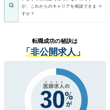
に、医療機関が求める条件に合った人材の
ますので、ご安心ください。
などで収集したご登録者様の個人情報は、
が、これからのキャリアを相談できま
みを人材紹介会社に依頼するケースが増え
ご本人のキャリアアップおよび転職活動の
ています。
すか？
支援を目的に使用いたします。お預かりし
ているすべての個人データはご本人の許可
お気軽にご相談ください。先生専任のキャ
なく、医療機関側に開示したり、第三者に
リアパートナーが将来のご希望などをおう
提供することは一切ありません。また弊社
かがいして、現在の医療機関の状況や紹介
転職成功の秘訣は
は、個人情報の取り扱いについての厳密な
経験をまじえながら、適切なアドバイスを
管理基準を満たした事業者のみに付与され
「非公開求人」
させていただきます。すぐにご転職をされ
る、プライバシーマークを取得済みです。
ない方には、長期的なサポートが可能です
ご登録いただいた個人情報は、SSL（デー
ので、まずはご登録ください。
タ暗号化）によって保護されていますの
で、機密保持に関してもご安心ください。