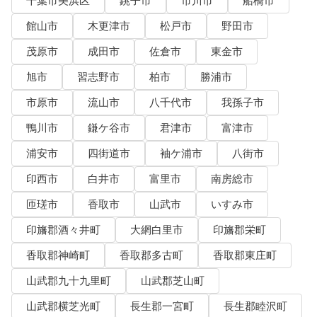
千葉市美浜区
銚子市
市川市
船橋市
館山市
木更津市
松戸市
野田市
茂原市
成田市
佐倉市
東金市
旭市
習志野市
柏市
勝浦市
市原市
流山市
八千代市
我孫子市
鴨川市
鎌ケ谷市
君津市
富津市
浦安市
四街道市
袖ケ浦市
八街市
印西市
白井市
富里市
南房総市
匝瑳市
香取市
山武市
いすみ市
印旛郡酒々井町
大網白里市
印旛郡栄町
香取郡神崎町
香取郡多古町
香取郡東庄町
山武郡九十九里町
山武郡芝山町
山武郡横芝光町
長生郡一宮町
長生郡睦沢町