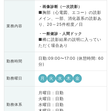
画像診断（一次読影）
■胸部（心電図、エコー）の読影
メイン、一部、消化器系の読影あ
り、20～25件程度／日
業務内容
一般健診・人間ドック
■稀に読影結果の説明に入ってい
ただく場合あり
日勤:09:00〜17:00 (休憩時間: 60
勤務時間
分)
月
火
水
木
金
勤務曜日
月曜日 : 日勤
火曜日 : 日勤
水曜日 : 日勤
勤務体系
木曜日 : 日勤