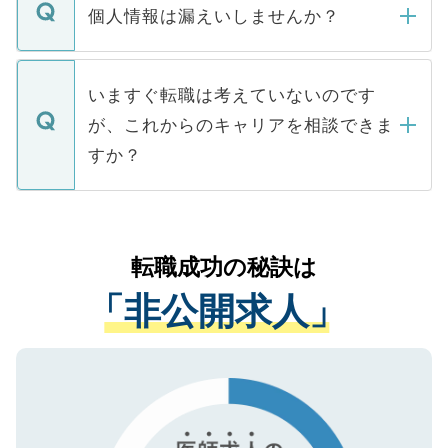
ん。また、仮に応募先から内定をいただい
個人情報は漏えいしませんか？
■応募殺到を避けるため 人気のある医療機
たとしても、ご本人が納得しない限り、内
関を公にしてしまうと、応募が殺到する場
定を承諾する必要はありません。内定先へ
個人情報が漏えいすることはありませんの
合があります。 選考を効率よく行うため
の辞退の連絡はキャリアパートナーが行い
で、ご安心ください。当サイトからの登録
いますぐ転職は考えていないのです
に、医療機関が求める条件に合った人材の
ますので、ご安心ください。
などで収集したご登録者様の個人情報は、
が、これからのキャリアを相談できま
みを人材紹介会社に依頼するケースが増え
ご本人のキャリアアップおよび転職活動の
ています。
すか？
支援を目的に使用いたします。お預かりし
ているすべての個人データはご本人の許可
お気軽にご相談ください。先生専任のキャ
なく、医療機関側に開示したり、第三者に
リアパートナーが将来のご希望などをおう
提供することは一切ありません。また弊社
かがいして、現在の医療機関の状況や紹介
転職成功の秘訣は
は、個人情報の取り扱いについての厳密な
経験をまじえながら、適切なアドバイスを
管理基準を満たした事業者のみに付与され
「非公開求人」
させていただきます。すぐにご転職をされ
る、プライバシーマークを取得済みです。
ない方には、長期的なサポートが可能です
ご登録いただいた個人情報は、SSL（デー
ので、まずはご登録ください。
タ暗号化）によって保護されていますの
で、機密保持に関してもご安心ください。