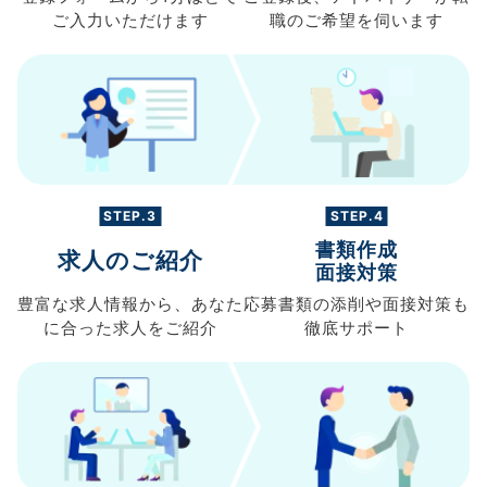
ご入力
いただけます
職の
ご希望を伺います
STEP.3
STEP.4
書類作成
求人のご紹介
面接対策
豊富な求人情報から、
あなた
応募書類の
添削や面接対策も
に合った求人を
ご紹介
徹底サポート