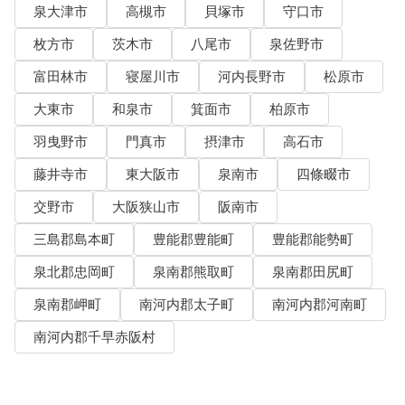
泉大津市
高槻市
貝塚市
守口市
枚方市
茨木市
八尾市
泉佐野市
富田林市
寝屋川市
河内長野市
松原市
大東市
和泉市
箕面市
柏原市
羽曳野市
門真市
摂津市
高石市
藤井寺市
東大阪市
泉南市
四條畷市
交野市
大阪狭山市
阪南市
三島郡島本町
豊能郡豊能町
豊能郡能勢町
泉北郡忠岡町
泉南郡熊取町
泉南郡田尻町
泉南郡岬町
南河内郡太子町
南河内郡河南町
南河内郡千早赤阪村