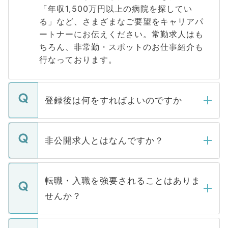
「年収1,500万円以上の病院を探してい
る」など、さまざまなご要望をキャリアパ
ートナーにお伝えください。常勤求人はも
ちろん、非常勤・スポットのお仕事紹介も
行なっております。
登録後は何をすればよいのですか
ご登録いただきましたら、弊社担当者がご
登録内容を確認し、その後メールもしくは
非公開求人とはなんですか？
お電話にて次のステップのご案内をいたし
ます。通常、5営業日以内にはご連絡をせて
マイナビDOCTORで取り扱っている求人の
いただきますので、しばらくお待ちくださ
うち約3割は、Webサイトからご覧いただ
転職・入職を強要されることはありま
い。
けない「非公開求人」です。非公開求人は
せんか？
下記の理由によって、一般には公開してい
ません。
転職・入職を強要することは一切ありませ