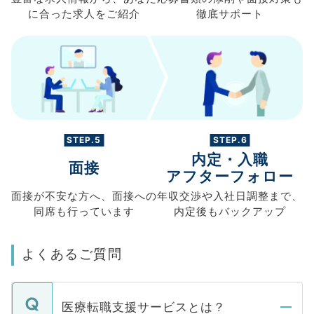
に合った求人を
ご紹介
徹底サポート
STEP.5
STEP.6
内定・入職
面接
アフターフォロー
面接が不安な方へ、
面接への
年収交渉や
入社日調整まで、
同席も
行っています
内定後もバックアップ
よくあるご質問
医療転職支援サービスとは？