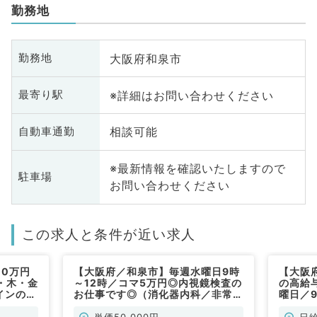
勤務地
大阪府和泉市
勤務地
※詳細はお問い合わせください
最寄り駅
相談可能
自動車通勤
※最新情報を確認いたしますので
駐車場
お問い合わせください
この求人と条件が近い求人
10万円
【大阪府／和泉市】毎週水曜日9時
【大阪
・木・金
～12時／コマ5万円◎内視鏡検査の
の高給
インの訪
お仕事です◎（消化器内科／非常
曜日／
非常勤）
勤）
問診療
単価50,000円
日給