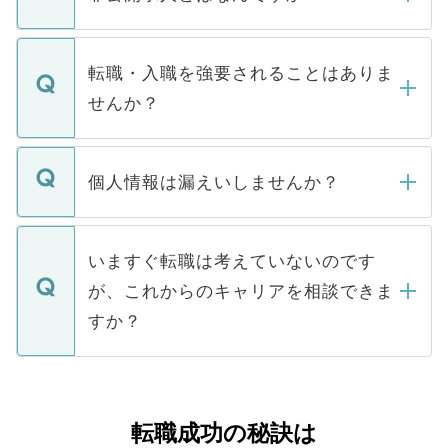
お電話にて次のステップのご案内をいたし
ます。通常、5営業日以内にはご連絡をせて
マイナビDOCTORで取り扱っている求人の
いただきますので、しばらくお待ちくださ
うち約3割は、Webサイトからご覧いただ
転職・入職を強要されることはありま
い。
けない「非公開求人」です。非公開求人は
せんか？
下記の理由によって、一般には公開してい
ません。
転職・入職を強要することは一切ありませ
ん。また、仮に応募先から内定をいただい
個人情報は漏えいしませんか？
■応募殺到を避けるため 人気のある医療機
たとしても、ご本人が納得しない限り、内
関を公にしてしまうと、応募が殺到する場
定を承諾する必要はありません。内定先へ
個人情報が漏えいすることはありませんの
合があります。 選考を効率よく行うため
の辞退の連絡はキャリアパートナーが行い
で、ご安心ください。当サイトからの登録
いますぐ転職は考えていないのです
に、医療機関が求める条件に合った人材の
ますので、ご安心ください。
などで収集したご登録者様の個人情報は、
が、これからのキャリアを相談できま
みを人材紹介会社に依頼するケースが増え
ご本人のキャリアアップおよび転職活動の
ています。
すか？
支援を目的に使用いたします。お預かりし
ているすべての個人データはご本人の許可
お気軽にご相談ください。先生専任のキャ
なく、医療機関側に開示したり、第三者に
リアパートナーが将来のご希望などをおう
提供することは一切ありません。また弊社
かがいして、現在の医療機関の状況や紹介
転職成功の秘訣は
は、個人情報の取り扱いについての厳密な
経験をまじえながら、適切なアドバイスを