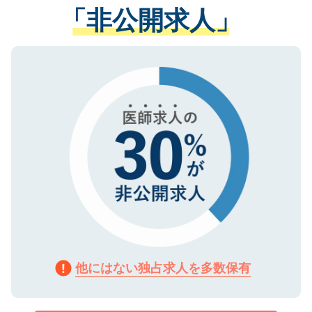
管理基準を満たした事業者のみに付与され
「非公開求人」
させていただきます。すぐにご転職をされ
る、プライバシーマークを取得済みです。
ない方には、長期的なサポートが可能です
ご登録いただいた個人情報は、SSL（デー
ので、まずはご登録ください。
タ暗号化）によって保護されていますの
で、機密保持に関してもご安心ください。
他にはない独占求人を多数保有