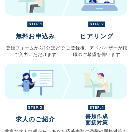
STEP.1
STEP.2
無料お申込み
ヒアリング
登録フォームから
1分ほどで
ご登録後、
アドバイザーが転
ご入力
いただけます
職の
ご希望を伺います
STEP.3
STEP.4
書類作成
求人のご紹介
面接対策
豊富な求人情報から、
あなた
応募書類の
添削や面接対策も