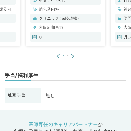
環器内
消化器内科
神
内科、内
科
クリニック(保険診療)
訪
科、老年
分
大阪府和泉市
大
科
内
水
月,
<
>
手当/福利厚生
無し
通勤手当
医師専任のキャリアパートナー
が