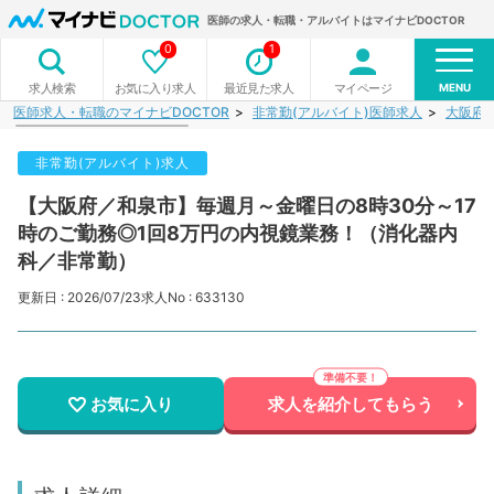
医師の求人・転職・アルバイトはマイナビDOCTOR
0
1
MENU
お気に入り求人
最近見た求人
マイページ
求人検索
医師求人・転職のマイナビDOCTOR
非常勤(アルバイト)医師求人
大阪府
非常勤(アルバイト)求人
【大阪府／和泉市】毎週月～金曜日の8時30分～17
時のご勤務◎1回8万円の内視鏡業務！（消化器内
科／非常勤）
更新日 : 2026/07/23
求人No : 633130
お気に入り
求人を紹介してもらう