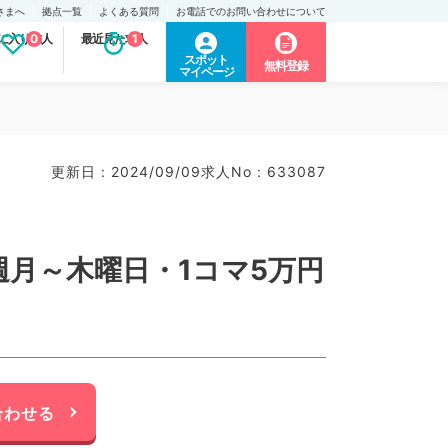
さまへ
拠点一覧
よくある質問
お電話でのお問い合わせについて
に入り求人
0
最近見た求人
1
スポット
無料登録
マイページ
更新日 : 2024/09/09
求人No : 633087
週月～木曜日・1コマ5万円
合わせる