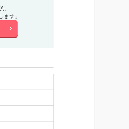
係、
します。