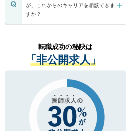
ますので、ご安心ください。
などで収集したご登録者様の個人情報は、
が、これからのキャリアを相談できま
みを人材紹介会社に依頼するケースが増え
ご本人のキャリアアップおよび転職活動の
ています。
すか？
支援を目的に使用いたします。お預かりし
ているすべての個人データはご本人の許可
お気軽にご相談ください。先生専任のキャ
なく、医療機関側に開示したり、第三者に
リアパートナーが将来のご希望などをおう
提供することは一切ありません。また弊社
かがいして、現在の医療機関の状況や紹介
転職成功の秘訣は
は、個人情報の取り扱いについての厳密な
経験をまじえながら、適切なアドバイスを
管理基準を満たした事業者のみに付与され
「非公開求人」
させていただきます。すぐにご転職をされ
る、プライバシーマークを取得済みです。
ない方には、長期的なサポートが可能です
ご登録いただいた個人情報は、SSL（デー
ので、まずはご登録ください。
タ暗号化）によって保護されていますの
で、機密保持に関してもご安心ください。