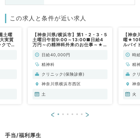
この求人と条件が近い求人
週土曜
【神奈川県/横浜市】第1・2・3・5
【神奈川
最大実質
土曜日午前9:00～13:00■日給4
曜★1
ックで精
万円～の精神科外来のお仕事～★
ルバイ
神科・心
和やかな雰囲気の良いクリニックで
勤）
のご勤務です （精神科/非常勤）
日給40,000円
時給
精神科
精
クリニック(保険診療)
ク
神奈川県横浜市西区
神
土
火
<
>
手当/福利厚生