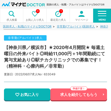
医師の求人・転職・アルバイトはマイナビDOCTOR
0
1
MENU
お気に入り求人
最近見た求人
マイページ
求人検索
医師求人・転職のマイナビDOCTOR
非常勤(アルバイト)医師求人
神奈川
非常勤(アルバイト)求人
【神奈川県／横浜市】★2020年4月開院★ 毎週土
曜日の外来バイト◎時給11,000円＋1年間勤続にて
賞与支給あり◎駅チカクリニックでの募集です！
（精神科・心療内科／非常勤）
更新日 : 2022/06/07
求人No : 633049
お気に入り
求人を紹介してもらう