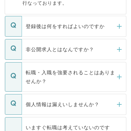
行なっております。
登録後は何をすればよいのですか
ご登録いただきましたら、弊社担当者がご
登録内容を確認し、その後メールもしくは
非公開求人とはなんですか？
お電話にて次のステップのご案内をいたし
ます。通常、5営業日以内にはご連絡をせて
マイナビDOCTORで取り扱っている求人の
いただきますので、しばらくお待ちくださ
うち約3割は、Webサイトからご覧いただ
転職・入職を強要されることはありま
い。
けない「非公開求人」です。非公開求人は
せんか？
下記の理由によって、一般には公開してい
ません。
転職・入職を強要することは一切ありませ
ん。また、仮に応募先から内定をいただい
個人情報は漏えいしませんか？
■応募殺到を避けるため 人気のある医療機
たとしても、ご本人が納得しない限り、内
関を公にしてしまうと、応募が殺到する場
定を承諾する必要はありません。内定先へ
個人情報が漏えいすることはありませんの
合があります。 選考を効率よく行うため
の辞退の連絡はキャリアパートナーが行い
で、ご安心ください。当サイトからの登録
いますぐ転職は考えていないのです
に、医療機関が求める条件に合った人材の