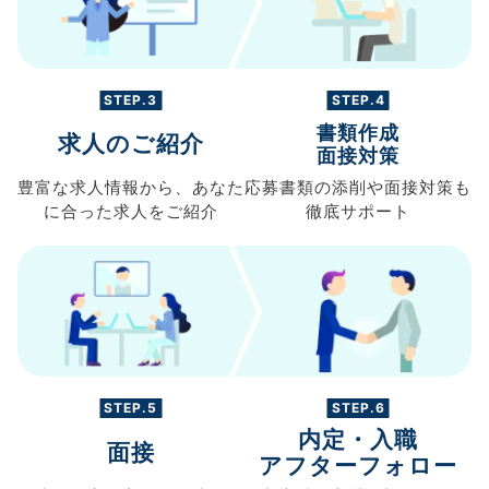
STEP.3
STEP.4
書類作成
求人のご紹介
面接対策
豊富な求人情報から、
あなた
応募書類の
添削や面接対策も
に合った求人を
ご紹介
徹底サポート
STEP.5
STEP.6
内定・入職
面接
アフターフォロー