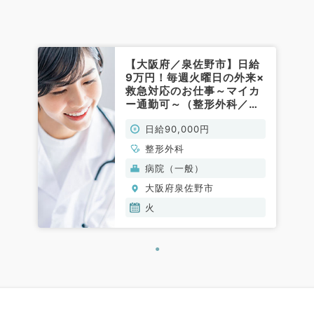
【大阪府／泉佐野市】日給
9万円！毎週火曜日の外来×
救急対応のお仕事～マイカ
ー通勤可～（整形外科／非
常勤）
日給90,000円
整形外科
病院（一般）
大阪府泉佐野市
火