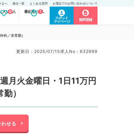
さまへ
拠点一覧
よくある質問
お電話でのお問い合わせについて
に入り求人
0
最近見た求人
1
スポット
無料登録
マイページ
形外科／非常勤）
更新日 : 2025/07/15
求人No : 632999
週月火金曜日・1日11万円
常勤）
合わせる