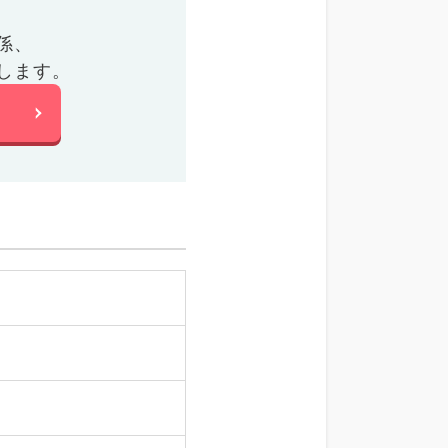
係、
します。