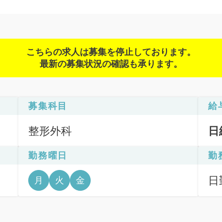
こちらの求人は募集を停止しております。
最新の募集状況の確認も承ります。
募集科目
給
整形外科
日
勤務曜日
勤
日勤
月
火
金