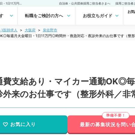
【大阪府／泉佐野市】交通費支給あり・マイカー通勤OK◎毎週月火金曜日・1日11万円◎時間外・救急対応・夜診外来のお仕事です（整形外科／非常勤）非常勤(アルバイト)の求人｜医師の求人・転職・アルバイトは【マイナビDOCTOR】
自治体・公共団体採用ご担当者さまへ
採用ご担当者
お気
す
転職をご検討の方へ
お役立ちガイド
ト)医師求人
大阪府
泉佐野市
K◎毎週月火金曜日・1日11万円◎時間外・救急対応・夜診外来のお仕事です（整
費支給あり・マイカー通勤OK◎毎
診外来のお仕事です（整形外科／非
お気に入り
最新の募集状況を問い