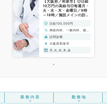
【大阪府／和泉市】◎日給
10万円の高給与◎毎週月・
火・水・木・金曜日／9時
～18時／施設メインの訪問
診療のお仕事（内科系／非
日給100,000円
常勤）
神経内科、一般内科、循環
器内科、呼吸器内科、消化
訪問診療
器内科、内分泌・代謝内
大阪府和泉市
科、腎臓内科、老年内科、
血液内科、膠原病科
月,火,水,木,金
業務内容
勤務地