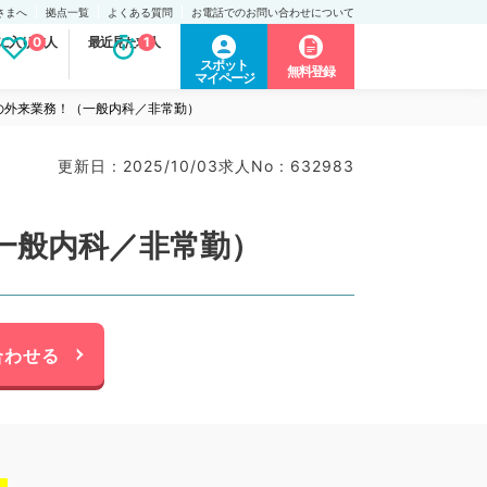
さまへ
拠点一覧
よくある質問
お電話でのお問い合わせについて
に入り求人
0
最近見た求人
1
スポット
無料登録
マイページ
の外来業務！（一般内科／非常勤）
更新日 : 2025/10/03
求人No : 632983
一般内科／非常勤）
合わせる