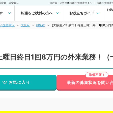
【大阪府／和泉市】毎週土曜日終日1回8万円の外来業務！（一般内科／非常勤）非常勤(アルバイト)の求人｜医師の求人・転職・アルバイトは【マイナビDOCTOR】
自治体・公共団体採用ご担当者さまへ
採用ご担当者
お気
す
転職をご検討の方へ
お役立ちガイド
ト)医師求人
大阪府
和泉市
【大阪府／和泉市】毎週土曜日終日1回8万円
土曜日終日1回8万円の外来業務！（
お気に入り
最新の募集状況を問い