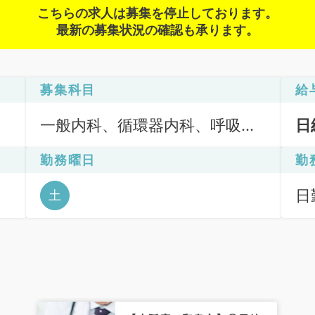
こちらの求人は募集を停止しております。
最新の募集状況の確認も承ります。
募集科目
給
一般内科、循環器内科、呼吸器
日
内科、消化器内科、内分泌・代
勤務曜日
勤
謝内科
日
土
6