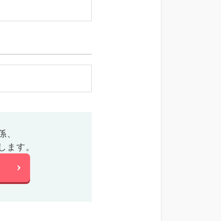
係、
します。