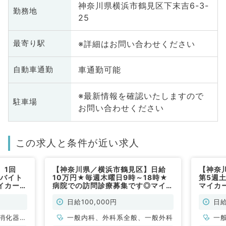
神奈川県横浜市鶴見区下末吉6-3-
勤務地
25
※詳細はお問い合わせください
最寄り駅
車通勤可能
自動車通勤
※最新情報を確認いたしますので
駐車場
お問い合わせください
この求人と条件が近い求人
】1回
【神奈川県／横浜市鶴見区】日給
【神奈
直バイト
10万円★毎週木曜日9時～18時★
第5週土
イカー通
病院での訪問診療募集です◎マイカ
マイカ
です！
ー通勤可能です（内科系・外科系／
外来の
）
非常勤）
勤）
日給100,000円
日給
消化器内
一般内科、外科系全般、一般外科
一