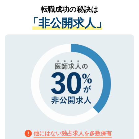
提供することは一切ありません。また弊社
かがいして、現在の医療機関の状況や紹介
転職成功の秘訣は
は、個人情報の取り扱いについての厳密な
経験をまじえながら、適切なアドバイスを
管理基準を満たした事業者のみに付与され
「非公開求人」
させていただきます。すぐにご転職をされ
る、プライバシーマークを取得済みです。
ない方には、長期的なサポートが可能です
ご登録いただいた個人情報は、SSL（デー
ので、まずはご登録ください。
タ暗号化）によって保護されていますの
で、機密保持に関してもご安心ください。
他にはない独占求人を多数保有