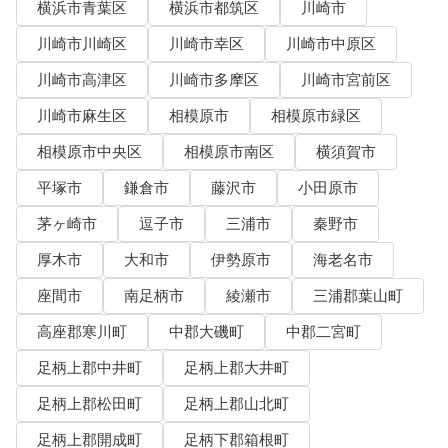
横浜市青葉区
横浜市都筑区
川崎市
川崎市川崎区
川崎市幸区
川崎市中原区
川崎市高津区
川崎市多摩区
川崎市宮前区
川崎市麻生区
相模原市
相模原市緑区
相模原市中央区
相模原市南区
横須賀市
平塚市
鎌倉市
藤沢市
小田原市
茅ヶ崎市
逗子市
三浦市
秦野市
厚木市
大和市
伊勢原市
海老名市
座間市
南足柄市
綾瀬市
三浦郡葉山町
高座郡寒川町
中郡大磯町
中郡二宮町
足柄上郡中井町
足柄上郡大井町
足柄上郡松田町
足柄上郡山北町
足柄上郡開成町
足柄下郡箱根町