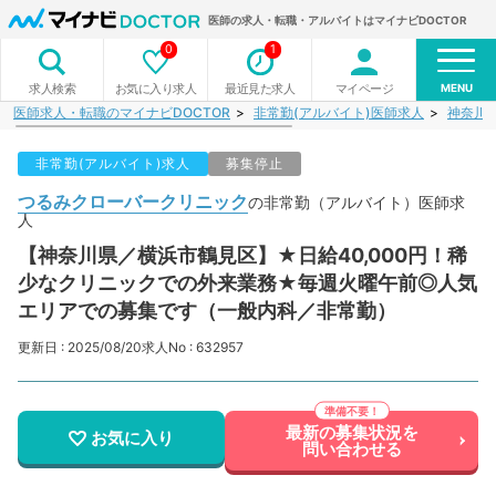
医師の求人・転職・アルバイトはマイナビDOCTOR
0
1
MENU
お気に入り求人
最近見た求人
マイページ
求人検索
医師求人・転職のマイナビDOCTOR
非常勤(アルバイト)医師求人
神奈川
非常勤(アルバイト)求人
募集停止
つるみクローバークリニック
の非常勤（アルバイト）医師求
人
【神奈川県／横浜市鶴見区】★日給40,000円！稀
少なクリニックでの外来業務★毎週火曜午前◎人気
エリアでの募集です（一般内科／非常勤）
更新日 : 2025/08/20
求人No : 632957
最新の募集状況を
お気に入り
問い合わせる