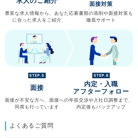
求人のご紹介
面接対策
豊富な求人情報から、
あなた
応募書類の
添削や面接対策も
に合った求人を
ご紹介
徹底サポート
STEP.5
STEP.6
内定・入職
面接
アフターフォロー
面接が不安な方へ、
面接への
年収交渉や
入社日調整まで、
同席も
行っています
内定後もバックアップ
よくあるご質問