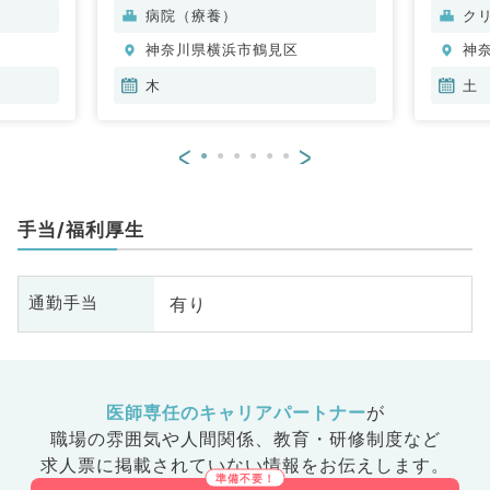
科、消化
病院（療養）
ク
神奈川県横浜市鶴見区
神
木
土
<
>
手当/福利厚生
有り
通勤手当
医師専任のキャリアパートナー
が
職場の雰囲気や人間関係、
教育・研修制度など
求人票に掲載されていない情報をお伝えします。