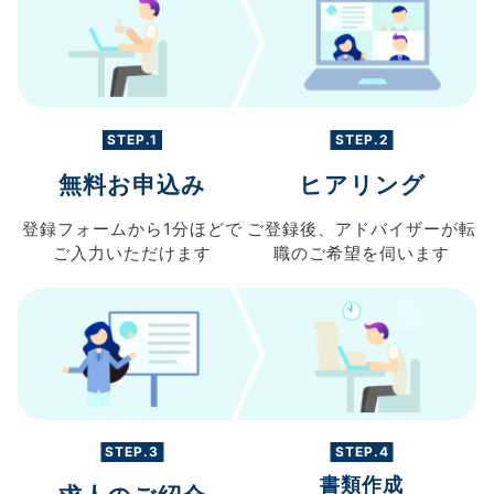
STEP.1
STEP.2
無料お申込み
ヒアリング
登録フォームから
1分ほどで
ご登録後、
アドバイザーが転
ご入力
いただけます
職の
ご希望を伺います
STEP.3
STEP.4
書類作成