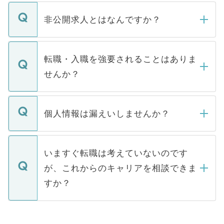
ご登録いただきましたら、弊社担当者がご
登録内容を確認し、その後メールもしくは
非公開求人とはなんですか？
お電話にて次のステップのご案内をいたし
ます。通常、5営業日以内にはご連絡をせて
マイナビDOCTORで取り扱っている求人の
いただきますので、しばらくお待ちくださ
うち約3割は、Webサイトからご覧いただ
転職・入職を強要されることはありま
い。
けない「非公開求人」です。非公開求人は
せんか？
下記の理由によって、一般には公開してい
ません。
転職・入職を強要することは一切ありませ
ん。また、仮に応募先から内定をいただい
個人情報は漏えいしませんか？
■応募殺到を避けるため 人気のある医療機
たとしても、ご本人が納得しない限り、内
関を公にしてしまうと、応募が殺到する場
定を承諾する必要はありません。内定先へ
個人情報が漏えいすることはありませんの
合があります。 選考を効率よく行うため
の辞退の連絡はキャリアパートナーが行い
で、ご安心ください。当サイトからの登録
いますぐ転職は考えていないのです
に、医療機関が求める条件に合った人材の
ますので、ご安心ください。
などで収集したご登録者様の個人情報は、
が、これからのキャリアを相談できま
みを人材紹介会社に依頼するケースが増え
ご本人のキャリアアップおよび転職活動の
ています。
すか？
支援を目的に使用いたします。お預かりし
ているすべての個人データはご本人の許可
お気軽にご相談ください。先生専任のキャ
なく、医療機関側に開示したり、第三者に
リアパートナーが将来のご希望などをおう