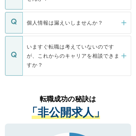
下記の理由によって、一般には公開してい
ません。
転職・入職を強要することは一切ありませ
ん。また、仮に応募先から内定をいただい
個人情報は漏えいしませんか？
■応募殺到を避けるため 人気のある医療機
たとしても、ご本人が納得しない限り、内
関を公にしてしまうと、応募が殺到する場
定を承諾する必要はありません。内定先へ
個人情報が漏えいすることはありませんの
合があります。 選考を効率よく行うため
の辞退の連絡はキャリアパートナーが行い
で、ご安心ください。当サイトからの登録
いますぐ転職は考えていないのです
に、医療機関が求める条件に合った人材の
ますので、ご安心ください。
などで収集したご登録者様の個人情報は、
が、これからのキャリアを相談できま
みを人材紹介会社に依頼するケースが増え
ご本人のキャリアアップおよび転職活動の
ています。
すか？
支援を目的に使用いたします。お預かりし
ているすべての個人データはご本人の許可
お気軽にご相談ください。先生専任のキャ
なく、医療機関側に開示したり、第三者に
リアパートナーが将来のご希望などをおう
提供することは一切ありません。また弊社
かがいして、現在の医療機関の状況や紹介
転職成功の秘訣は
は、個人情報の取り扱いについての厳密な
経験をまじえながら、適切なアドバイスを
管理基準を満たした事業者のみに付与され
「非公開求人」
させていただきます。すぐにご転職をされ
る、プライバシーマークを取得済みです。
ない方には、長期的なサポートが可能です
ご登録いただいた個人情報は、SSL（デー
ので、まずはご登録ください。
タ暗号化）によって保護されていますの