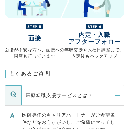
STEP.5
STEP.6
内定・入職
面接
アフターフォロー
面接が不安な方へ、
面接への
年収交渉や
入社日調整まで、
同席も
行っています
内定後もバックアップ
よくあるご質問
医療転職支援サービスとは？
医師専任のキャリアパートナーがご希望条
件などをおうかがいし、ご希望にマッチし