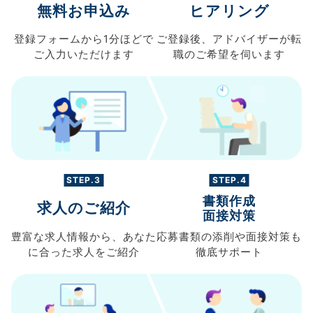
無料お申込み
ヒアリング
登録フォームから
1分ほどで
ご登録後、
アドバイザーが転
ご入力
いただけます
職の
ご希望を伺います
STEP.3
STEP.4
書類作成
求人のご紹介
面接対策
豊富な求人情報から、
あなた
応募書類の
添削や面接対策も
に合った求人を
ご紹介
徹底サポート