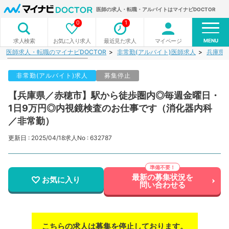
医師の求人・転職・アルバイトはマイナビDOCTOR
0
1
MENU
お気に入り求人
最近見た求人
マイページ
求人検索
医師求人・転職のマイナビDOCTOR
非常勤(アルバイト)医師求人
兵庫県
非常勤(アルバイト)求人
募集停止
【兵庫県／赤穂市】駅から徒歩圏内◎毎週金曜日・
1日9万円◎内視鏡検査のお仕事です（消化器内科
／非常勤）
更新日 : 2025/04/18
求人No : 632787
最新の募集状況を
お気に入り
問い合わせる
こちらの求人は募集を停止しております。