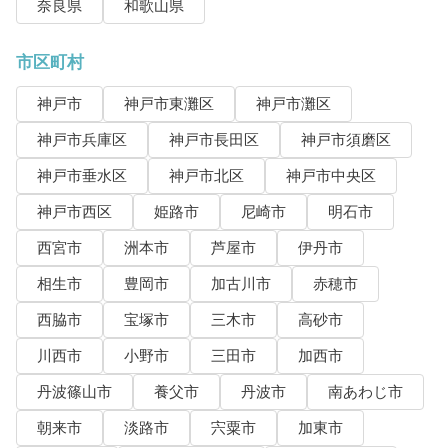
奈良県
和歌山県
市区町村
神戸市
神戸市東灘区
神戸市灘区
神戸市兵庫区
神戸市長田区
神戸市須磨区
神戸市垂水区
神戸市北区
神戸市中央区
神戸市西区
姫路市
尼崎市
明石市
西宮市
洲本市
芦屋市
伊丹市
相生市
豊岡市
加古川市
赤穂市
西脇市
宝塚市
三木市
高砂市
川西市
小野市
三田市
加西市
丹波篠山市
養父市
丹波市
南あわじ市
朝来市
淡路市
宍粟市
加東市