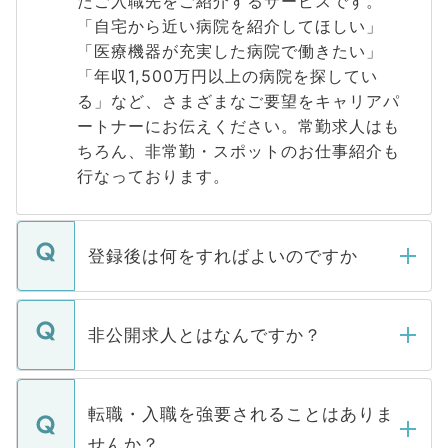
たご入職先をご紹介するサービスです。
「自宅から近い病院を紹介してほしい」
「医療機器が充実した病院で働きたい」
「年収1,500万円以上の病院を探してい
る」など、さまざまなご要望をキャリアパ
ートナーにお伝えください。常勤求人はも
ちろん、非常勤・スポットのお仕事紹介も
行なっております。
登録後は何をすればよいのですか
ご登録いただきましたら、弊社担当者がご
登録内容を確認し、その後メールもしくは
非公開求人とはなんですか？
お電話にて次のステップのご案内をいたし
ます。通常、5営業日以内にはご連絡をせて
マイナビDOCTORで取り扱っている求人の
いただきますので、しばらくお待ちくださ
うち約3割は、Webサイトからご覧いただ
転職・入職を強要されることはありま
い。
けない「非公開求人」です。非公開求人は
せんか？