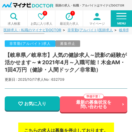
医師の求人・転職・アルバイトはマイナビDOCTOR
0
1
MENU
お気に入り求人
最近見た求人
マイページ
求人検索
医師求人・転職のマイナビDOCTOR
非常勤(アルバイト)医師求人
岐阜県
非常勤(アルバイト)求人
募集停止
【岐阜県／岐阜市】人気の健診求人～読影の経験が
活かせます～★2021年4月～入職可能！木金AM・
1回4万円（健診・人間ドック／非常勤）
更新日 : 2025/10/17
求人No : 632709
最新の募集状況を
お気に入り
問い合わせる
こちらの求人は募集を停止しております。