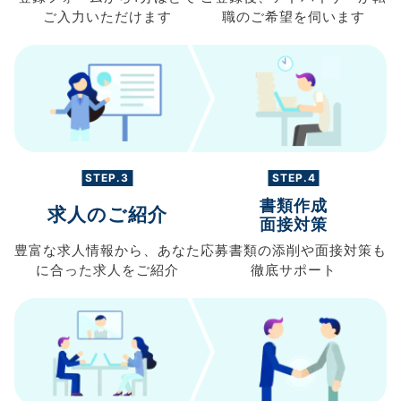
ご入力
いただけます
職の
ご希望を伺います
STEP.3
STEP.4
書類作成
求人のご紹介
面接対策
豊富な求人情報から、
あなた
応募書類の
添削や面接対策も
に合った求人を
ご紹介
徹底サポート