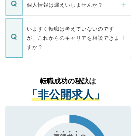
ん。また、仮に応募先から内定をいただい
個人情報は漏えいしませんか？
■応募殺到を避けるため 人気のある医療機
たとしても、ご本人が納得しない限り、内
関を公にしてしまうと、応募が殺到する場
定を承諾する必要はありません。内定先へ
個人情報が漏えいすることはありませんの
合があります。 選考を効率よく行うため
の辞退の連絡はキャリアパートナーが行い
で、ご安心ください。当サイトからの登録
いますぐ転職は考えていないのです
に、医療機関が求める条件に合った人材の
ますので、ご安心ください。
などで収集したご登録者様の個人情報は、
が、これからのキャリアを相談できま
みを人材紹介会社に依頼するケースが増え
ご本人のキャリアアップおよび転職活動の
ています。
すか？
支援を目的に使用いたします。お預かりし
ているすべての個人データはご本人の許可
お気軽にご相談ください。先生専任のキャ
なく、医療機関側に開示したり、第三者に
リアパートナーが将来のご希望などをおう
提供することは一切ありません。また弊社
かがいして、現在の医療機関の状況や紹介
転職成功の秘訣は
は、個人情報の取り扱いについての厳密な
経験をまじえながら、適切なアドバイスを
管理基準を満たした事業者のみに付与され
「非公開求人」
させていただきます。すぐにご転職をされ
る、プライバシーマークを取得済みです。
ない方には、長期的なサポートが可能です
ご登録いただいた個人情報は、SSL（デー
ので、まずはご登録ください。
タ暗号化）によって保護されていますの
で、機密保持に関してもご安心ください。