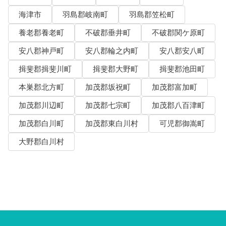
海津市
羽島郡岐南町
羽島郡笠松町
養老郡養老町
不破郡垂井町
不破郡関ケ原町
安八郡神戸町
安八郡輪之内町
安八郡安八町
揖斐郡揖斐川町
揖斐郡大野町
揖斐郡池田町
本巣郡北方町
加茂郡坂祝町
加茂郡富加町
加茂郡川辺町
加茂郡七宗町
加茂郡八百津町
加茂郡白川町
加茂郡東白川村
可児郡御嵩町
大野郡白川村