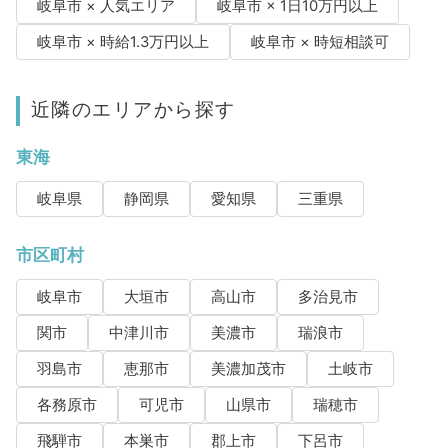
岐阜市 × 人気エリア
岐阜市 × 1日10万円以上
岐阜市 × 時給1.3万円以上
岐阜市 × 時短相談可
近隣のエリアから探す
東海
岐阜県
静岡県
愛知県
三重県
市区町村
岐阜市
大垣市
高山市
多治見市
関市
中津川市
美濃市
瑞浪市
羽島市
恵那市
美濃加茂市
土岐市
各務原市
可児市
山県市
瑞穂市
飛騨市
本巣市
郡上市
下呂市