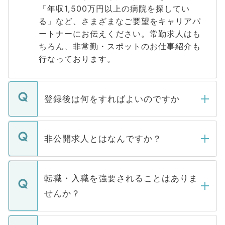
「年収1,500万円以上の病院を探してい
る」など、さまざまなご要望をキャリアパ
ートナーにお伝えください。常勤求人はも
ちろん、非常勤・スポットのお仕事紹介も
行なっております。
登録後は何をすればよいのですか
ご登録いただきましたら、弊社担当者がご
登録内容を確認し、その後メールもしくは
非公開求人とはなんですか？
お電話にて次のステップのご案内をいたし
ます。通常、5営業日以内にはご連絡をせて
マイナビDOCTORで取り扱っている求人の
いただきますので、しばらくお待ちくださ
うち約3割は、Webサイトからご覧いただ
転職・入職を強要されることはありま
い。
けない「非公開求人」です。非公開求人は
せんか？
下記の理由によって、一般には公開してい
ません。
転職・入職を強要することは一切ありませ