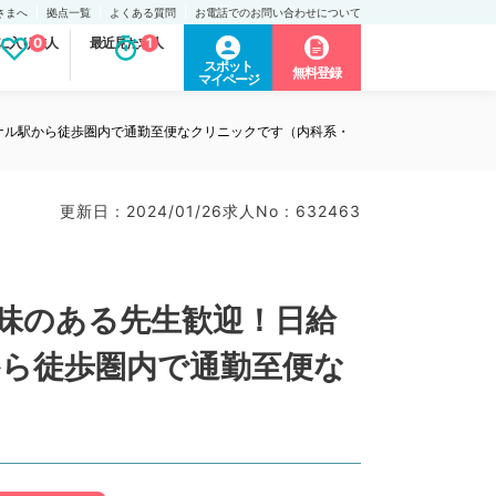
さまへ
拠点一覧
よくある質問
お電話でのお問い合わせについて
に入り求人
0
最近見た求人
1
スポット
無料登録
マイページ
ナル駅から徒歩圏内で通勤至便なクリニックです（内科系・
更新日 : 2024/01/26
求人No : 632463
味のある先生歓迎！日給
から徒歩圏内で通勤至便な