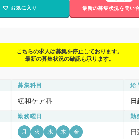
お気に入り
最新の募集状況を問い
こちらの求人は募集を停止しております。
最新の募集状況の確認も承ります。
募集科目
給
緩和ケア科
日
勤務曜日
勤
日
月
火
水
木
金