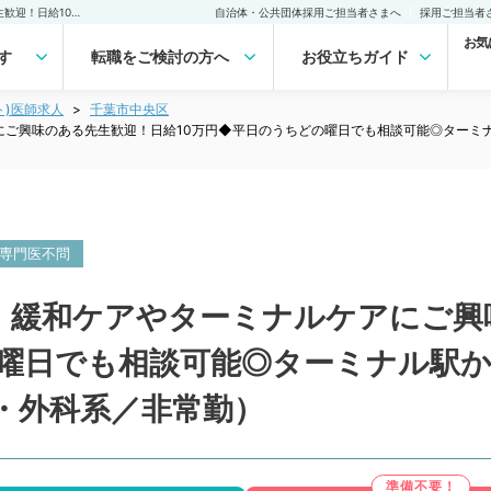
【千葉県千葉市／中央区】緩和ケアやターミナルケアにご興味のある先生歓迎！日給10万円◆平日のうちどの曜日でも相談可能◎ターミナル駅から徒歩圏内で通勤至便なクリニックです（内科系・外科系／非常勤）非常勤(アルバイト)の求人｜医師の求人・転職・アルバイトは【マイナビDOCTOR】
自治体・公共団体採用ご担当者さまへ
採用ご担当者
お気
す
転職をご検討の方へ
お役立ちガイド
ト)医師求人
千葉市中央区
にご興味のある先生歓迎！日給10万円◆平日のうちどの曜日でも相談可能◎ターミ
専門医不問
】緩和ケアやターミナルケアにご興
の曜日でも相談可能◎ターミナル駅
・外科系／非常勤）