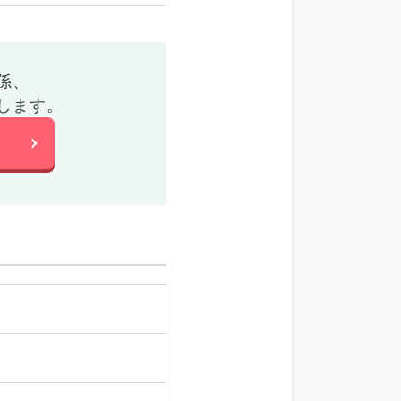
係、
します。