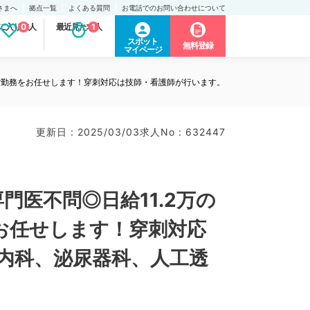
さまへ
拠点一覧
よくある質問
お電話でのお問い合わせについて
に入り求人
0
最近見た求人
1
スポット
無料登録
マイページ
のご勤務をお任せします！穿刺対応は技師・看護師が行います。
更新日 : 2025/03/03
求人No : 632447
医不問◎日給11.2万の
お任せします！穿刺対応
内科、泌尿器科、人工透