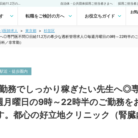
【東京都／杉並区】1日の勤務でしっかり稼ぎたい先生へ◎専門医不問◎日給11.2万の希少な透析管理求人◎毎週月曜日の9時～22時半のご勤務をお任せします！穿刺対応は技師・看護師が行います。都心の好立地クリニック（腎臓内科、泌尿器科、人工透析科／非常勤）非常勤(アルバイト)の求人｜医師の求人・転職・アルバイトは【マイナビDOCTOR】
自治体・公共団体採用ご担当者さまへ
採用ご担当者
お気
す
転職をご検討の方へ
お役立ちガイド
ト)医師求人
東京都
杉並区
へ◎専門医不問◎日給11.2万の希少な透析管理求人◎毎週月曜日の9時～22時半
析科／非常勤）
駅近・徒歩圏内
勤務でしっかり稼ぎたい先生へ◎専門
週月曜日の9時～22時半のご勤務を
す。都心の好立地クリニック（腎臓