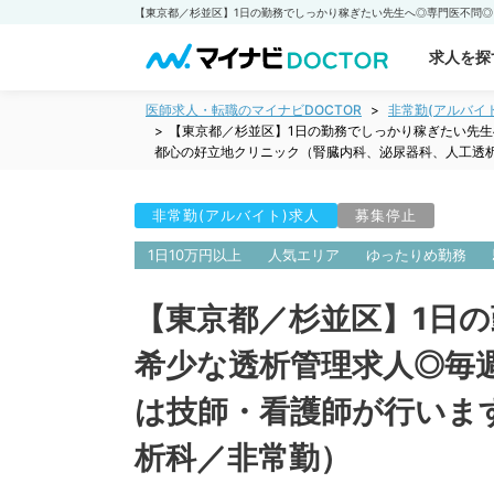
求人を探
医師求人・転職のマイナビDOCTOR
非常勤(アルバイ
【東京都／杉並区】1日の勤務でしっかり稼ぎたい先生
都心の好立地クリニック（腎臓内科、泌尿器科、人工透
非常勤(アルバイト)求人
募集停止
1日10万円以上
人気エリア
ゆったりめ勤務
【東京都／杉並区】1日の
希少な透析管理求人◎毎
は技師・看護師が行いま
析科／非常勤）