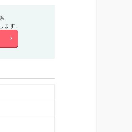
係、
します。