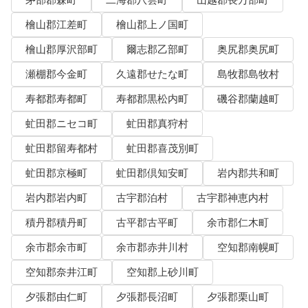
檜山郡江差町
檜山郡上ノ国町
檜山郡厚沢部町
爾志郡乙部町
奥尻郡奥尻町
瀬棚郡今金町
久遠郡せたな町
島牧郡島牧村
寿都郡寿都町
寿都郡黒松内町
磯谷郡蘭越町
虻田郡ニセコ町
虻田郡真狩村
虻田郡留寿都村
虻田郡喜茂別町
虻田郡京極町
虻田郡倶知安町
岩内郡共和町
岩内郡岩内町
古宇郡泊村
古宇郡神恵内村
積丹郡積丹町
古平郡古平町
余市郡仁木町
余市郡余市町
余市郡赤井川村
空知郡南幌町
空知郡奈井江町
空知郡上砂川町
夕張郡由仁町
夕張郡長沼町
夕張郡栗山町