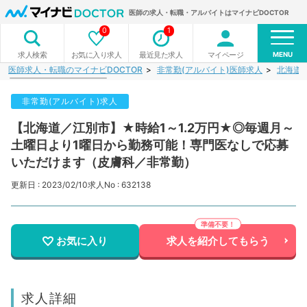
医師の求人・転職・アルバイトはマイナビDOCTOR
0
1
MENU
お気に入り求人
最近見た求人
マイページ
求人検索
医師求人・転職のマイナビDOCTOR
非常勤(アルバイト)医師求人
北海道
非常勤(アルバイト)求人
【北海道／江別市】★時給1～1.2万円★◎毎週月～
土曜日より1曜日から勤務可能！専門医なしで応募
いただけます（皮膚科／非常勤）
更新日 : 2023/02/10
求人No : 632138
お気に入り
求人を紹介してもらう
求人詳細