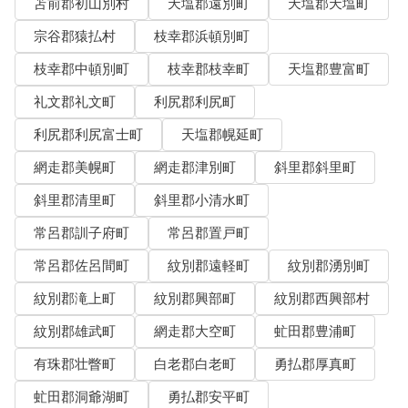
苫前郡初山別村
天塩郡遠別町
天塩郡天塩町
宗谷郡猿払村
枝幸郡浜頓別町
枝幸郡中頓別町
枝幸郡枝幸町
天塩郡豊富町
礼文郡礼文町
利尻郡利尻町
利尻郡利尻富士町
天塩郡幌延町
網走郡美幌町
網走郡津別町
斜里郡斜里町
斜里郡清里町
斜里郡小清水町
常呂郡訓子府町
常呂郡置戸町
常呂郡佐呂間町
紋別郡遠軽町
紋別郡湧別町
紋別郡滝上町
紋別郡興部町
紋別郡西興部村
紋別郡雄武町
網走郡大空町
虻田郡豊浦町
有珠郡壮瞥町
白老郡白老町
勇払郡厚真町
虻田郡洞爺湖町
勇払郡安平町