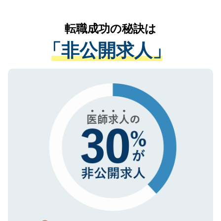
なく、医療機関側に開示したり、第三者に
リアパートナーが将来のご希望などをおう
提供することは一切ありません。また弊社
かがいして、現在の医療機関の状況や紹介
転職成功の秘訣は
は、個人情報の取り扱いについての厳密な
経験をまじえながら、適切なアドバイスを
管理基準を満たした事業者のみに付与され
「非公開求人」
させていただきます。すぐにご転職をされ
る、プライバシーマークを取得済みです。
ない方には、長期的なサポートが可能です
ご登録いただいた個人情報は、SSL（デー
ので、まずはご登録ください。
タ暗号化）によって保護されていますの
で、機密保持に関してもご安心ください。