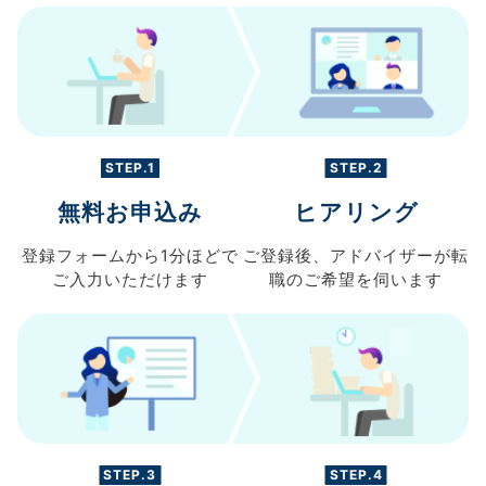
STEP.1
STEP.2
無料お申込み
ヒアリング
登録フォームから
1分ほどで
ご登録後、
アドバイザーが転
ご入力
いただけます
職の
ご希望を伺います
STEP.3
STEP.4