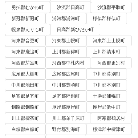
勇払郡むかわ町
沙流郡日高町
沙流郡平取町
新冠郡新冠町
浦河郡浦河町
様似郡様似町
幌泉郡えりも町
日高郡新ひだか町
河東郡音更町
河東郡士幌町
河東郡上士幌町
河東郡鹿追町
上川郡新得町
上川郡清水町
河西郡芽室町
河西郡中札内村
河西郡更別村
広尾郡大樹町
広尾郡広尾町
中川郡幕別町
中川郡池田町
中川郡豊頃町
中川郡本別町
足寄郡足寄町
足寄郡陸別町
十勝郡浦幌町
釧路郡釧路町
厚岸郡厚岸町
厚岸郡浜中町
川上郡標茶町
川上郡弟子屈町
阿寒郡鶴居村
白糠郡白糠町
野付郡別海町
標津郡中標津町