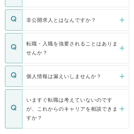
ご登録いただきましたら、弊社担当者がご
登録内容を確認し、その後メールもしくは
非公開求人とはなんですか？
お電話にて次のステップのご案内をいたし
ます。通常、5営業日以内にはご連絡をせて
マイナビDOCTORで取り扱っている求人の
いただきますので、しばらくお待ちくださ
うち約3割は、Webサイトからご覧いただ
転職・入職を強要されることはありま
い。
けない「非公開求人」です。非公開求人は
せんか？
下記の理由によって、一般には公開してい
ません。
転職・入職を強要することは一切ありませ
ん。また、仮に応募先から内定をいただい
個人情報は漏えいしませんか？
■応募殺到を避けるため 人気のある医療機
たとしても、ご本人が納得しない限り、内
関を公にしてしまうと、応募が殺到する場
定を承諾する必要はありません。内定先へ
個人情報が漏えいすることはありませんの
合があります。 選考を効率よく行うため
の辞退の連絡はキャリアパートナーが行い
で、ご安心ください。当サイトからの登録
いますぐ転職は考えていないのです
に、医療機関が求める条件に合った人材の
ますので、ご安心ください。
などで収集したご登録者様の個人情報は、
が、これからのキャリアを相談できま
みを人材紹介会社に依頼するケースが増え
ご本人のキャリアアップおよび転職活動の
ています。
すか？
支援を目的に使用いたします。お預かりし
ているすべての個人データはご本人の許可
お気軽にご相談ください。先生専任のキャ