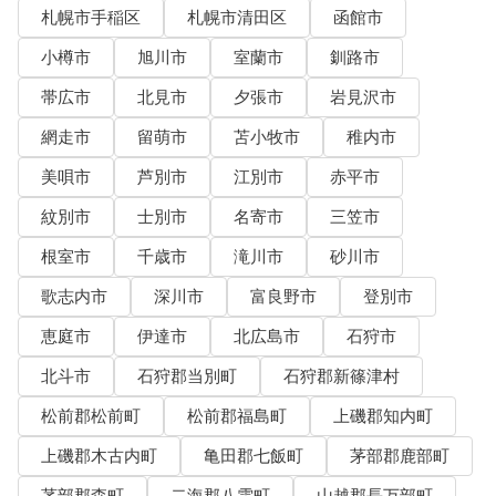
札幌市手稲区
札幌市清田区
函館市
小樽市
旭川市
室蘭市
釧路市
帯広市
北見市
夕張市
岩見沢市
網走市
留萌市
苫小牧市
稚内市
美唄市
芦別市
江別市
赤平市
紋別市
士別市
名寄市
三笠市
根室市
千歳市
滝川市
砂川市
歌志内市
深川市
富良野市
登別市
恵庭市
伊達市
北広島市
石狩市
北斗市
石狩郡当別町
石狩郡新篠津村
松前郡松前町
松前郡福島町
上磯郡知内町
上磯郡木古内町
亀田郡七飯町
茅部郡鹿部町
茅部郡森町
二海郡八雲町
山越郡長万部町