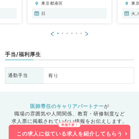
東京都港区
東
小
循
日
火,
内
科
<
>
外
原
腸
手当/福利厚生
有り
通勤手当
医師専任のキャリアパートナー
が
職場の雰囲気や人間関係、
教育・研修制度など
求人票に掲載されていない情報をお伝えします。
この求人に似ている求人を紹介してもらう