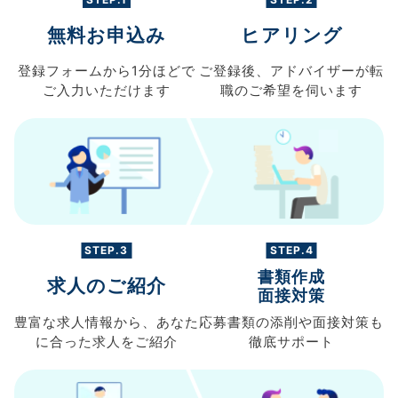
無料お申込み
ヒアリング
登録フォームから
1分ほどで
ご登録後、
アドバイザーが転
ご入力
いただけます
職の
ご希望を伺います
STEP.3
STEP.4
書類作成
求人のご紹介
面接対策
豊富な求人情報から、
あなた
応募書類の
添削や面接対策も
に合った求人を
ご紹介
徹底サポート