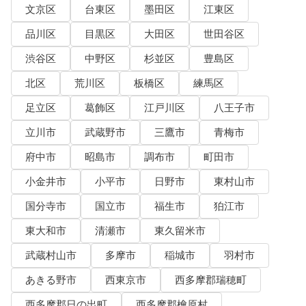
文京区
台東区
墨田区
江東区
品川区
目黒区
大田区
世田谷区
渋谷区
中野区
杉並区
豊島区
北区
荒川区
板橋区
練馬区
足立区
葛飾区
江戸川区
八王子市
立川市
武蔵野市
三鷹市
青梅市
府中市
昭島市
調布市
町田市
小金井市
小平市
日野市
東村山市
国分寺市
国立市
福生市
狛江市
東大和市
清瀬市
東久留米市
武蔵村山市
多摩市
稲城市
羽村市
あきる野市
西東京市
西多摩郡瑞穂町
西多摩郡日の出町
西多摩郡檜原村