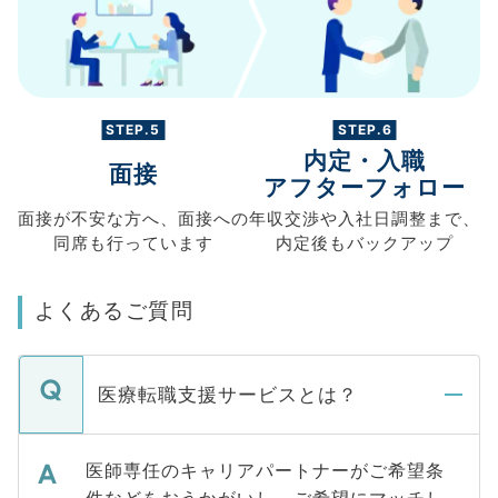
STEP.5
STEP.6
内定・入職
面接
アフターフォロー
面接が不安な方へ、
面接への
年収交渉や
入社日調整まで、
同席も
行っています
内定後もバックアップ
よくあるご質問
医療転職支援サービスとは？
医師専任のキャリアパートナーがご希望条