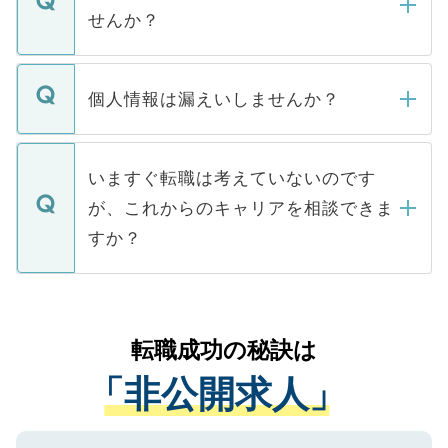
い。
けない「非公開求人」です。非公開求人は
せんか？
下記の理由によって、一般には公開してい
ません。
転職・入職を強要することは一切ありませ
ん。また、仮に応募先から内定をいただい
個人情報は漏えいしませんか？
■応募殺到を避けるため 人気のある医療機
たとしても、ご本人が納得しない限り、内
関を公にしてしまうと、応募が殺到する場
定を承諾する必要はありません。内定先へ
個人情報が漏えいすることはありませんの
合があります。 選考を効率よく行うため
の辞退の連絡はキャリアパートナーが行い
で、ご安心ください。当サイトからの登録
いますぐ転職は考えていないのです
に、医療機関が求める条件に合った人材の
ますので、ご安心ください。
などで収集したご登録者様の個人情報は、
が、これからのキャリアを相談できま
みを人材紹介会社に依頼するケースが増え
ご本人のキャリアアップおよび転職活動の
ています。
すか？
支援を目的に使用いたします。お預かりし
ているすべての個人データはご本人の許可
お気軽にご相談ください。先生専任のキャ
なく、医療機関側に開示したり、第三者に
リアパートナーが将来のご希望などをおう
提供することは一切ありません。また弊社
かがいして、現在の医療機関の状況や紹介
転職成功の秘訣は
は、個人情報の取り扱いについての厳密な
経験をまじえながら、適切なアドバイスを
管理基準を満たした事業者のみに付与され
「非公開求人」
させていただきます。すぐにご転職をされ
る、プライバシーマークを取得済みです。
ない方には、長期的なサポートが可能です
ご登録いただいた個人情報は、SSL（デー
ので、まずはご登録ください。