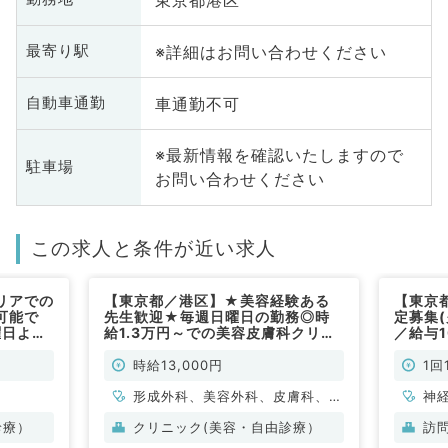
※詳細はお問い合わせください
最寄り駅
車通勤不可
自動車通勤
※最新情報を確認いたしますので
駐車場
お問い合わせください
この求人と条件が近い求人
リアでの
【東京都／港区】★美容経験ある
【東京
可能で
先生歓迎★毎週日曜日の勤務◎時
定募集(
曜日より
給1.3万円～での美容皮膚科クリニ
／給与
膚科外来
ックの求人です♪（美容皮膚科／非
般内科
～安心の
常勤）
時給13,000円
1回
膚科／非
形成外科、美容外科、皮膚科、美
神
容皮膚科
形
診療）
クリニック(美容・自由診療）
訪
科