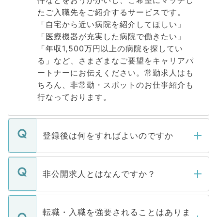
件などをおうかがいし、ご希望にマッチし
たご入職先をご紹介するサービスです。
「自宅から近い病院を紹介してほしい」
「医療機器が充実した病院で働きたい」
「年収1,500万円以上の病院を探してい
る」など、さまざまなご要望をキャリアパ
ートナーにお伝えください。常勤求人はも
ちろん、非常勤・スポットのお仕事紹介も
行なっております。
登録後は何をすればよいのですか
ご登録いただきましたら、弊社担当者がご
登録内容を確認し、その後メールもしくは
非公開求人とはなんですか？
お電話にて次のステップのご案内をいたし
ます。通常、5営業日以内にはご連絡をせて
マイナビDOCTORで取り扱っている求人の
いただきますので、しばらくお待ちくださ
うち約3割は、Webサイトからご覧いただ
転職・入職を強要されることはありま