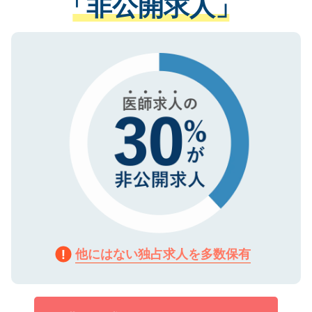
「非公開求人」
させていただきます。すぐにご転職をされ
る、プライバシーマークを取得済みです。
ない方には、長期的なサポートが可能です
ご登録いただいた個人情報は、SSL（デー
ので、まずはご登録ください。
タ暗号化）によって保護されていますの
で、機密保持に関してもご安心ください。
他にはない独占求人を多数保有