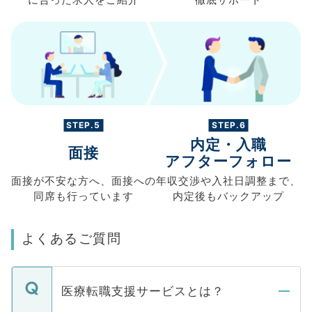
STEP.5
STEP.6
内定・入職
面接
アフターフォロー
面接が不安な方へ、
面接への
年収交渉や
入社日調整まで、
同席も
行っています
内定後もバックアップ
よくあるご質問
医療転職支援サービスとは？