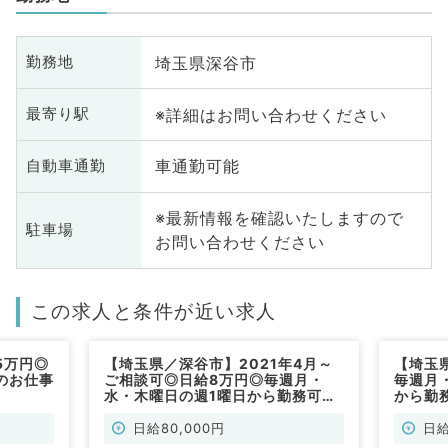
埼玉県深谷市
勤務地
※詳細はお問い合わせください
最寄り駅
車通勤可能
自動車通勤
※最新情報を確認いたしますので
駐車場
お問い合わせください
この求人と条件が近い求人
5万円◎
【埼玉県／深谷市】2021年4月～
【埼玉
のお仕事
ご相談可◎日給8万円◎毎週月・
毎週月
水・木曜日の週1曜日から勤務可能
から勤
◎小児外来＋病棟コンサルのお仕事
（小児
（小児科／非常勤）
日給80,000円
日給