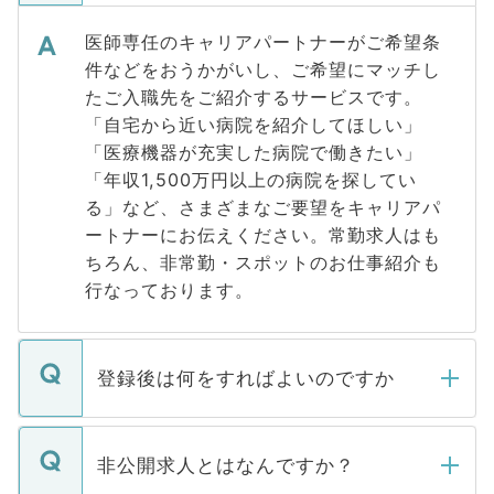
医師専任のキャリアパートナーがご希望条
件などをおうかがいし、ご希望にマッチし
たご入職先をご紹介するサービスです。
「自宅から近い病院を紹介してほしい」
「医療機器が充実した病院で働きたい」
「年収1,500万円以上の病院を探してい
る」など、さまざまなご要望をキャリアパ
ートナーにお伝えください。常勤求人はも
ちろん、非常勤・スポットのお仕事紹介も
行なっております。
登録後は何をすればよいのですか
ご登録いただきましたら、弊社担当者がご
登録内容を確認し、その後メールもしくは
非公開求人とはなんですか？
お電話にて次のステップのご案内をいたし