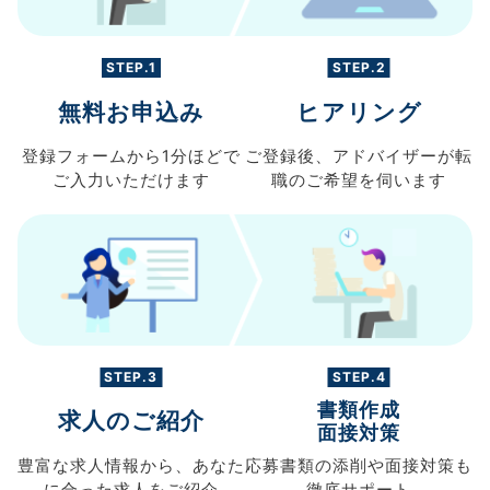
STEP.1
STEP.2
無料お申込み
ヒアリング
登録フォームから
1分ほどで
ご登録後、
アドバイザーが転
ご入力
いただけます
職の
ご希望を伺います
STEP.3
STEP.4
書類作成
求人のご紹介
面接対策
豊富な求人情報から、
あなた
応募書類の
添削や面接対策も
に合った求人を
ご紹介
徹底サポート