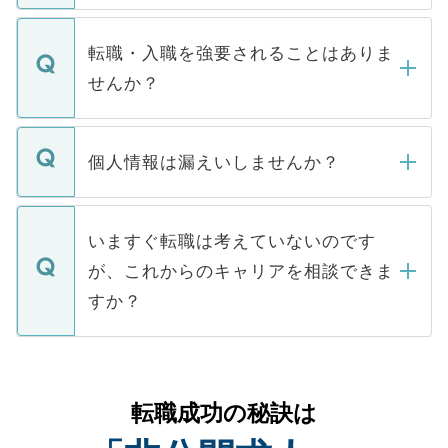
ます。通常、5営業日以内にはご連絡をせて
マイナビDOCTORで取り扱っている求人の
いただきますので、しばらくお待ちくださ
うち約3割は、Webサイトからご覧いただ
転職・入職を強要されることはありま
い。
けない「非公開求人」です。非公開求人は
せんか？
下記の理由によって、一般には公開してい
ません。
転職・入職を強要することは一切ありませ
ん。また、仮に応募先から内定をいただい
個人情報は漏えいしませんか？
■応募殺到を避けるため 人気のある医療機
たとしても、ご本人が納得しない限り、内
関を公にしてしまうと、応募が殺到する場
定を承諾する必要はありません。内定先へ
個人情報が漏えいすることはありませんの
合があります。 選考を効率よく行うため
の辞退の連絡はキャリアパートナーが行い
で、ご安心ください。当サイトからの登録
いますぐ転職は考えていないのです
に、医療機関が求める条件に合った人材の
ますので、ご安心ください。
などで収集したご登録者様の個人情報は、
が、これからのキャリアを相談できま
みを人材紹介会社に依頼するケースが増え
ご本人のキャリアアップおよび転職活動の
ています。
すか？
支援を目的に使用いたします。お預かりし
ているすべての個人データはご本人の許可
お気軽にご相談ください。先生専任のキャ
なく、医療機関側に開示したり、第三者に
リアパートナーが将来のご希望などをおう
提供することは一切ありません。また弊社
かがいして、現在の医療機関の状況や紹介
転職成功の秘訣は
は、個人情報の取り扱いについての厳密な
経験をまじえながら、適切なアドバイスを
管理基準を満たした事業者のみに付与され