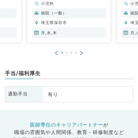
小児科
小
病院（一般）
病
埼玉県深谷市
埼
月,水,木
月,
<
>
手当/福利厚生
有り
通勤手当
医師専任のキャリアパートナー
が
職場の雰囲気や人間関係、
教育・研修制度など