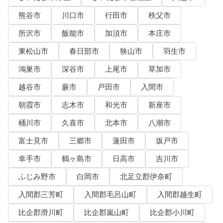
熊谷市
川口市
行田市
秩父市
所沢市
飯能市
加須市
本庄市
東松山市
春日部市
狭山市
羽生市
鴻巣市
深谷市
上尾市
草加市
越谷市
蕨市
戸田市
入間市
朝霞市
志木市
和光市
新座市
桶川市
久喜市
北本市
八潮市
富士見市
三郷市
蓮田市
坂戸市
幸手市
鶴ヶ島市
日高市
吉川市
ふじみ野市
白岡市
北足立郡伊奈町
入間郡三芳町
入間郡毛呂山町
入間郡越生町
比企郡滑川町
比企郡嵐山町
比企郡小川町