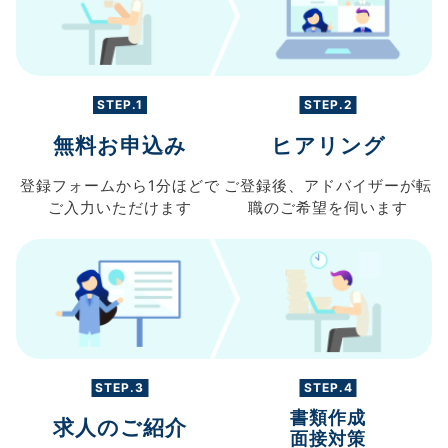
STEP.1
STEP.2
無料お申込み
ヒアリング
登録フォームから
1分ほどで
ご登録後、
アドバイザーが転
ご入力
いただけます
職の
ご希望を伺います
STEP.3
STEP.4
書類作成
求人のご紹介
面接対策