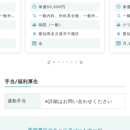
内科系・
ご勤務～（内科系・外科系／当直）
般内科
単価50,000円
単価
一般外
一般内科、外科系全般、一般外
一
科、救急科・ＩＣＵ
病院（一般）
ク
愛知県名古屋市千種区
愛
金
月,
<
>
手当/福利厚生
※詳細はお問い合わせください
通勤手当