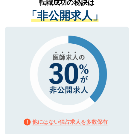
転職成功の秘訣は
は、個人情報の取り扱いについての厳密な
経験をまじえながら、適切なアドバイスを
管理基準を満たした事業者のみに付与され
「非公開求人」
させていただきます。すぐにご転職をされ
る、プライバシーマークを取得済みです。
ない方には、長期的なサポートが可能です
ご登録いただいた個人情報は、SSL（デー
ので、まずはご登録ください。
タ暗号化）によって保護されていますの
で、機密保持に関してもご安心ください。
他にはない独占求人を多数保有