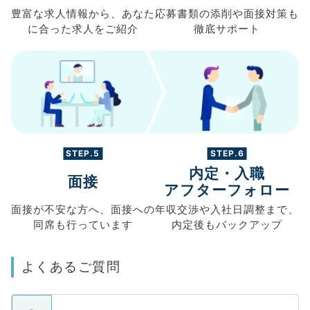
豊富な求人情報から、
あなた
応募書類の
添削や面接対策も
に合った求人を
ご紹介
徹底サポート
STEP.5
STEP.6
内定・入職
面接
アフターフォロー
面接が不安な方へ、
面接への
年収交渉や
入社日調整まで、
同席も
行っています
内定後もバックアップ
よくあるご質問