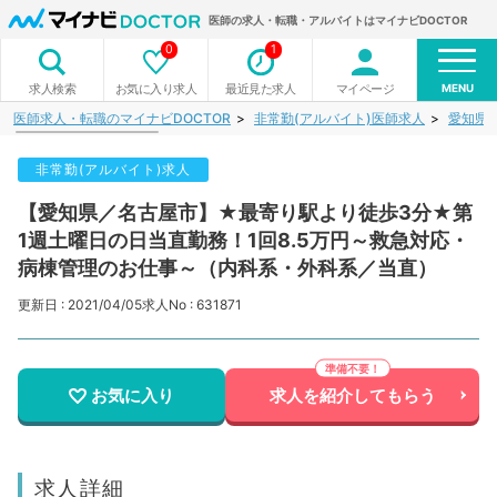
医師の求人・転職・アルバイトはマイナビDOCTOR
0
1
MENU
お気に入り求人
最近見た求人
マイページ
求人検索
医師求人・転職のマイナビDOCTOR
非常勤(アルバイト)医師求人
愛知県
非常勤(アルバイト)求人
【愛知県／名古屋市】★最寄り駅より徒歩3分★第
1週土曜日の日当直勤務！1回8.5万円～救急対応・
病棟管理のお仕事～（内科系・外科系／当直）
更新日 : 2021/04/05
求人No : 631871
お気に入り
求人を紹介してもらう
求人詳細