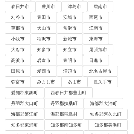
春日井市
豊川市
津島市
碧南市
刈谷市
豊田市
安城市
西尾市
蒲郡市
犬山市
常滑市
江南市
小牧市
稲沢市
新城市
東海市
大府市
知多市
知立市
尾張旭市
高浜市
岩倉市
豊明市
日進市
田原市
愛西市
清須市
北名古屋市
弥富市
みよし市
あま市
長久手市
愛知郡東郷町
西春日井郡豊山町
丹羽郡大口町
丹羽郡扶桑町
海部郡大治町
海部郡蟹江町
海部郡飛島村
知多郡阿久比町
知多郡東浦町
知多郡南知多町
知多郡美浜町