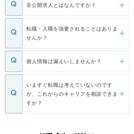
登録内容を確認し、その後メールもしくは
非公開求人とはなんですか？
お電話にて次のステップのご案内をいたし
ます。通常、5営業日以内にはご連絡をせて
マイナビDOCTORで取り扱っている求人の
いただきますので、しばらくお待ちくださ
うち約3割は、Webサイトからご覧いただ
転職・入職を強要されることはありま
い。
けない「非公開求人」です。非公開求人は
せんか？
下記の理由によって、一般には公開してい
ません。
転職・入職を強要することは一切ありませ
ん。また、仮に応募先から内定をいただい
個人情報は漏えいしませんか？
■応募殺到を避けるため 人気のある医療機
たとしても、ご本人が納得しない限り、内
関を公にしてしまうと、応募が殺到する場
定を承諾する必要はありません。内定先へ
個人情報が漏えいすることはありませんの
合があります。 選考を効率よく行うため
の辞退の連絡はキャリアパートナーが行い
で、ご安心ください。当サイトからの登録
いますぐ転職は考えていないのです
に、医療機関が求める条件に合った人材の
ますので、ご安心ください。
などで収集したご登録者様の個人情報は、
が、これからのキャリアを相談できま
みを人材紹介会社に依頼するケースが増え
ご本人のキャリアアップおよび転職活動の
ています。
すか？
支援を目的に使用いたします。お預かりし
ているすべての個人データはご本人の許可
お気軽にご相談ください。先生専任のキャ
なく、医療機関側に開示したり、第三者に
リアパートナーが将来のご希望などをおう
提供することは一切ありません。また弊社
かがいして、現在の医療機関の状況や紹介