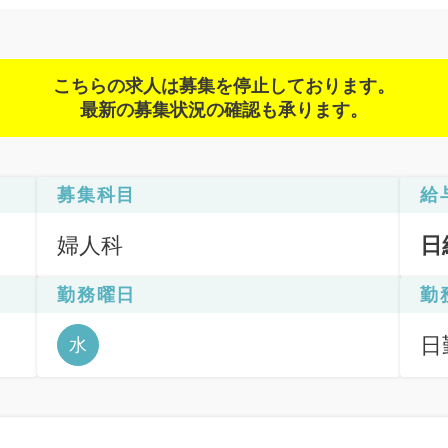
こちらの求人は募集を停止しております。
最新の募集状況の確認も承ります。
募集科目
給
婦人科
日
勤務曜日
勤
ッ
日
水
6