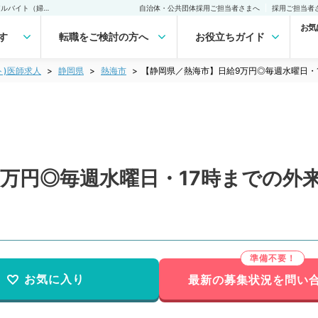
【静岡県／熱海市】日給9万円◎毎週水曜日・17時までの外来・健診のアルバイト（婦人科／非常勤）非常勤(アルバイト)の求人｜医師の求人・転職・アルバイトは【マイナビDOCTOR】
自治体・公共団体採用ご担当者さまへ
採用ご担当者
お気
す
転職をご検討の方へ
お役立ちガイド
ト)医師求人
静岡県
熱海市
【静岡県／熱海市】日給9万円◎毎週水曜日・
9万円◎毎週水曜日・17時までの外
お気に入り
最新の募集状況を問い