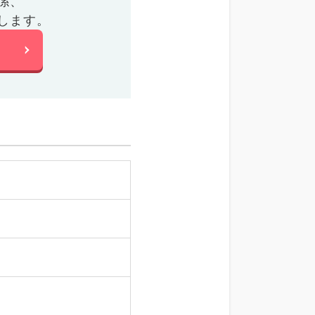
係、
します。