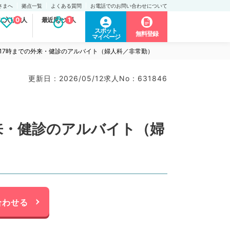
さまへ
拠点一覧
よくある質問
お電話でのお問い合わせについて
に入り求人
0
最近見た求人
1
スポット
無料登録
マイページ
17時までの外来・健診のアルバイト（婦人科／非常勤）
更新日 : 2026/05/12
求人No : 631846
来・健診のアルバイト（婦
合わせる