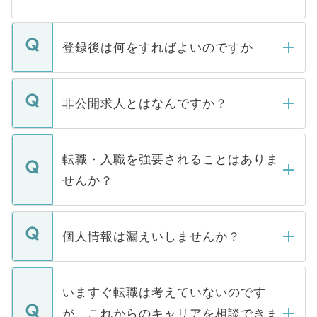
登録後は何をすればよいのですか
ご登録いただきましたら、弊社担当者がご
登録内容を確認し、その後メールもしくは
非公開求人とはなんですか？
お電話にて次のステップのご案内をいたし
ます。通常、5営業日以内にはご連絡をせて
マイナビDOCTORで取り扱っている求人の
いただきますので、しばらくお待ちくださ
うち約3割は、Webサイトからご覧いただ
転職・入職を強要されることはありま
い。
けない「非公開求人」です。非公開求人は
せんか？
下記の理由によって、一般には公開してい
ません。
転職・入職を強要することは一切ありませ
ん。また、仮に応募先から内定をいただい
個人情報は漏えいしませんか？
■応募殺到を避けるため 人気のある医療機
たとしても、ご本人が納得しない限り、内
関を公にしてしまうと、応募が殺到する場
定を承諾する必要はありません。内定先へ
個人情報が漏えいすることはありませんの
合があります。 選考を効率よく行うため
の辞退の連絡はキャリアパートナーが行い
で、ご安心ください。当サイトからの登録
いますぐ転職は考えていないのです
に、医療機関が求める条件に合った人材の
ますので、ご安心ください。
などで収集したご登録者様の個人情報は、
が、これからのキャリアを相談できま
みを人材紹介会社に依頼するケースが増え