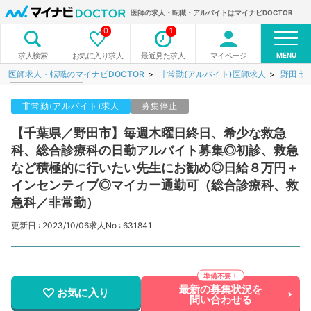
医師の求人・転職・アルバイトはマイナビDOCTOR
0
1
MENU
お気に入り求人
最近見た求人
マイページ
求人検索
医師求人・転職のマイナビDOCTOR
非常勤(アルバイト)医師求人
野田市
非常勤(アルバイト)求人
募集停止
【千葉県／野田市】毎週木曜日終日、希少な救急
科、総合診療科の日勤アルバイト募集◎初診、救急
など積極的に行いたい先生にお勧め◎日給８万円＋
インセンティブ◎マイカー通勤可（総合診療科、救
急科／非常勤）
更新日 : 2023/10/06
求人No : 631841
最新の募集状況を
お気に入り
問い合わせる