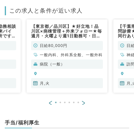
この求人と条件が近い求人
勤務相談
【東京都／品川区】★好立地！品
【千葉
来バイ
川区×病棟管理＋外来フォロー★毎
問診療
所です
週月・火曜より週1日勤務可・日給
同行あ
8万で終日勤務！療養が見れれば科
問！◎
目不問（内科系・外科系／非常勤）
／非常
日給80,000円
日給
一般内科、外科系全般、一般外科
神
科
病院（一般）
訪
分
内
月,火
月,
<
>
手当/福利厚生