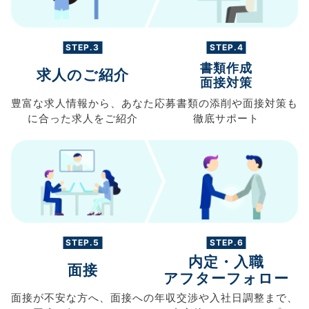
STEP.3
STEP.4
書類作成
求人のご紹介
面接対策
豊富な求人情報から、
あなた
応募書類の
添削や面接対策も
に合った求人を
ご紹介
徹底サポート
STEP.5
STEP.6
内定・入職
面接
アフターフォロー
面接が不安な方へ、
面接への
年収交渉や
入社日調整まで、