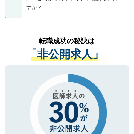
ご本人のキャリアアップおよび転職活動の
ています。
すか？
支援を目的に使用いたします。お預かりし
ているすべての個人データはご本人の許可
お気軽にご相談ください。先生専任のキャ
なく、医療機関側に開示したり、第三者に
リアパートナーが将来のご希望などをおう
提供することは一切ありません。また弊社
かがいして、現在の医療機関の状況や紹介
転職成功の秘訣は
は、個人情報の取り扱いについての厳密な
経験をまじえながら、適切なアドバイスを
管理基準を満たした事業者のみに付与され
「非公開求人」
させていただきます。すぐにご転職をされ
る、プライバシーマークを取得済みです。
ない方には、長期的なサポートが可能です
ご登録いただいた個人情報は、SSL（デー
ので、まずはご登録ください。
タ暗号化）によって保護されていますの
で、機密保持に関してもご安心ください。