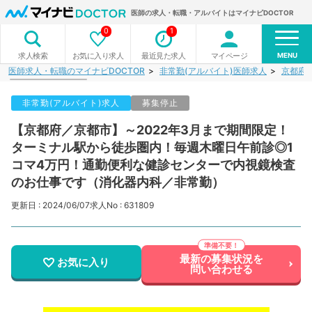
医師の求人・転職・アルバイトはマイナビDOCTOR
0
1
MENU
お気に入り求人
最近見た求人
マイページ
求人検索
医師求人・転職のマイナビDOCTOR
非常勤(アルバイト)医師求人
京都府
非常勤(アルバイト)求人
募集停止
【京都府／京都市】～2022年3月まで期間限定！
ターミナル駅から徒歩圏内！毎週木曜日午前診◎1
コマ4万円！通勤便利な健診センターで内視鏡検査
のお仕事です（消化器内科／非常勤）
更新日 : 2024/06/07
求人No : 631809
最新の募集状況を
お気に入り
問い合わせる