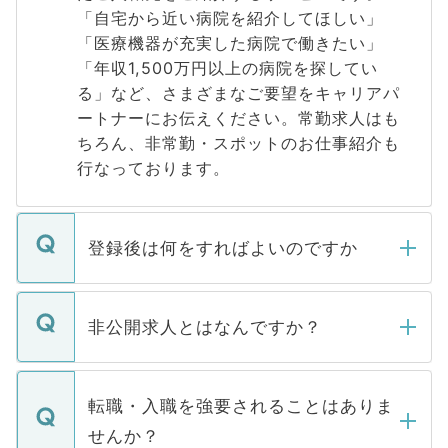
「自宅から近い病院を紹介してほしい」
「医療機器が充実した病院で働きたい」
「年収1,500万円以上の病院を探してい
る」など、さまざまなご要望をキャリアパ
ートナーにお伝えください。常勤求人はも
ちろん、非常勤・スポットのお仕事紹介も
行なっております。
登録後は何をすればよいのですか
ご登録いただきましたら、弊社担当者がご
登録内容を確認し、その後メールもしくは
非公開求人とはなんですか？
お電話にて次のステップのご案内をいたし
ます。通常、5営業日以内にはご連絡をせて
マイナビDOCTORで取り扱っている求人の
いただきますので、しばらくお待ちくださ
うち約3割は、Webサイトからご覧いただ
転職・入職を強要されることはありま
い。
けない「非公開求人」です。非公開求人は
せんか？