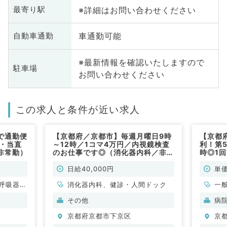
※詳細はお問い合わせください
最寄り駅
車通勤可能
自動車通勤
※最新情報を確認いたしますので
駐車場
お問い合わせください
この求人と条件が近い求人
で通勤便
【京都府／京都市】毎週月曜日9時
【京都
回・当直
～12時／1コマ4万円／内視鏡検査
利！第
非常勤）
のお仕事です◎（消化器内科／非常
時◎1
勤）
（一般
日給40,000円
単価
呼吸器内
消化器内科、健診・人間ドック
一
・代謝内
科
その他
病
科
京都府京都市下京区
京