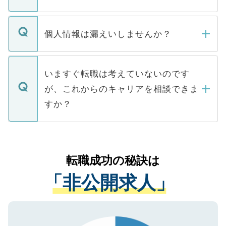
下記の理由によって、一般には公開してい
ません。
転職・入職を強要することは一切ありませ
ん。また、仮に応募先から内定をいただい
個人情報は漏えいしませんか？
■応募殺到を避けるため 人気のある医療機
たとしても、ご本人が納得しない限り、内
関を公にしてしまうと、応募が殺到する場
定を承諾する必要はありません。内定先へ
個人情報が漏えいすることはありませんの
合があります。 選考を効率よく行うため
の辞退の連絡はキャリアパートナーが行い
で、ご安心ください。当サイトからの登録
いますぐ転職は考えていないのです
に、医療機関が求める条件に合った人材の
ますので、ご安心ください。
などで収集したご登録者様の個人情報は、
が、これからのキャリアを相談できま
みを人材紹介会社に依頼するケースが増え
ご本人のキャリアアップおよび転職活動の
ています。
すか？
支援を目的に使用いたします。お預かりし
ているすべての個人データはご本人の許可
お気軽にご相談ください。先生専任のキャ
なく、医療機関側に開示したり、第三者に
リアパートナーが将来のご希望などをおう
提供することは一切ありません。また弊社
かがいして、現在の医療機関の状況や紹介
転職成功の秘訣は
は、個人情報の取り扱いについての厳密な
経験をまじえながら、適切なアドバイスを
管理基準を満たした事業者のみに付与され
「非公開求人」
させていただきます。すぐにご転職をされ
る、プライバシーマークを取得済みです。
ない方には、長期的なサポートが可能です
ご登録いただいた個人情報は、SSL（デー
ので、まずはご登録ください。
タ暗号化）によって保護されていますの
で、機密保持に関してもご安心ください。