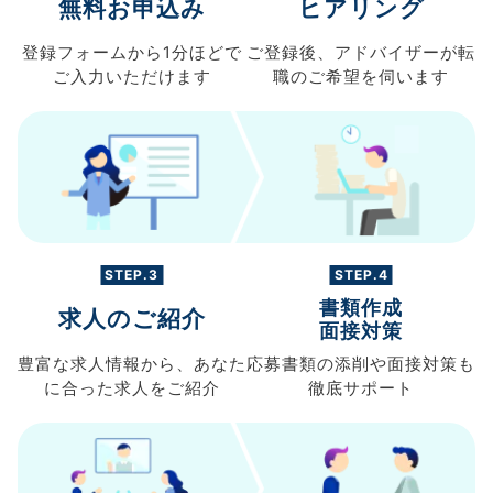
無料お申込み
ヒアリング
登録フォームから
1分ほどで
ご登録後、
アドバイザーが転
ご入力
いただけます
職の
ご希望を伺います
STEP.3
STEP.4
書類作成
求人のご紹介
面接対策
豊富な求人情報から、
あなた
応募書類の
添削や面接対策も
に合った求人を
ご紹介
徹底サポート