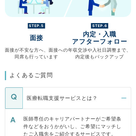
STEP.5
STEP.6
内定・入職
面接
アフターフォロー
面接が不安な方へ、
面接への
年収交渉や
入社日調整まで、
同席も
行っています
内定後もバックアップ
よくあるご質問
医療転職支援サービスとは？
医師専任のキャリアパートナーがご希望条
件などをおうかがいし、ご希望にマッチし
たご入職先をご紹介するサービスです。