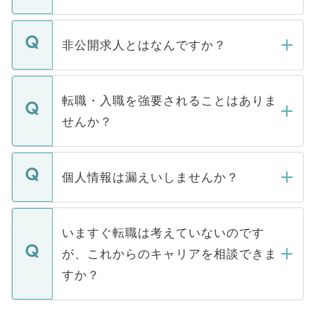
ご登録いただきましたら、弊社担当者がご
登録内容を確認し、その後メールもしくは
非公開求人とはなんですか？
お電話にて次のステップのご案内をいたし
ます。通常、5営業日以内にはご連絡をせて
マイナビDOCTORで取り扱っている求人の
いただきますので、しばらくお待ちくださ
うち約3割は、Webサイトからご覧いただ
転職・入職を強要されることはありま
い。
けない「非公開求人」です。非公開求人は
せんか？
下記の理由によって、一般には公開してい
ません。
転職・入職を強要することは一切ありませ
ん。また、仮に応募先から内定をいただい
個人情報は漏えいしませんか？
■応募殺到を避けるため 人気のある医療機
たとしても、ご本人が納得しない限り、内
関を公にしてしまうと、応募が殺到する場
定を承諾する必要はありません。内定先へ
個人情報が漏えいすることはありませんの
合があります。 選考を効率よく行うため
の辞退の連絡はキャリアパートナーが行い
で、ご安心ください。当サイトからの登録
いますぐ転職は考えていないのです
に、医療機関が求める条件に合った人材の
ますので、ご安心ください。
などで収集したご登録者様の個人情報は、
が、これからのキャリアを相談できま
みを人材紹介会社に依頼するケースが増え
ご本人のキャリアアップおよび転職活動の
ています。
すか？
支援を目的に使用いたします。お預かりし
ているすべての個人データはご本人の許可
お気軽にご相談ください。先生専任のキャ