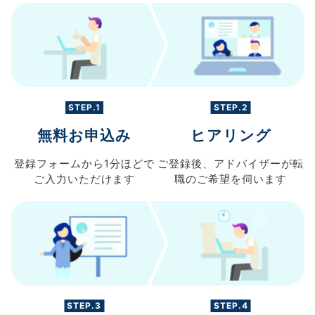
STEP.1
STEP.2
無料お申込み
ヒアリング
登録フォームから
1分ほどで
ご登録後、
アドバイザーが転
ご入力
いただけます
職の
ご希望を伺います
STEP.3
STEP.4