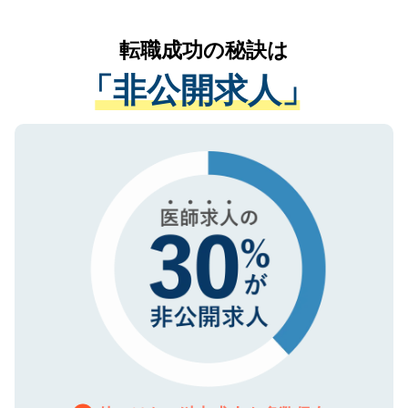
なく、医療機関側に開示したり、第三者に
リアパートナーが将来のご希望などをおう
提供することは一切ありません。また弊社
かがいして、現在の医療機関の状況や紹介
転職成功の秘訣は
は、個人情報の取り扱いについての厳密な
経験をまじえながら、適切なアドバイスを
管理基準を満たした事業者のみに付与され
「非公開求人」
させていただきます。すぐにご転職をされ
る、プライバシーマークを取得済みです。
ない方には、長期的なサポートが可能です
ご登録いただいた個人情報は、SSL（デー
ので、まずはご登録ください。
タ暗号化）によって保護されていますの
で、機密保持に関してもご安心ください。