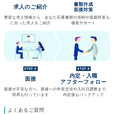
書類作成
求人のご紹介
面接対策
豊富な求人情報から、
あなた
応募書類の
添削や面接対策も
に合った求人を
ご紹介
徹底サポート
STEP.5
STEP.6
内定・入職
面接
アフターフォロー
面接が不安な方へ、
面接への
年収交渉や
入社日調整まで、
同席も
行っています
内定後もバックアップ
よくあるご質問