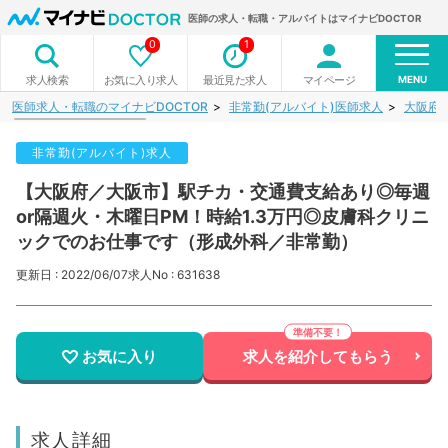
医師の求人・転職・アルバイトはマイナビDOCTOR
0
1
MENU
お気に入り求人
最近見た求人
マイページ
求人検索
医師求人・転職のマイナビDOCTOR
非常勤(アルバイト)医師求人
大阪府
非常勤(アルバイト)求人
【大阪府／大阪市】駅チカ・交通費支給あり◎毎週
or隔週火・木曜日PM！時給1.3万円◎皮膚科クリニ
ックでのお仕事です（形成外科／非常勤）
更新日 : 2022/06/07
求人No : 631638
お気に入り
求人を紹介してもらう
求人詳細