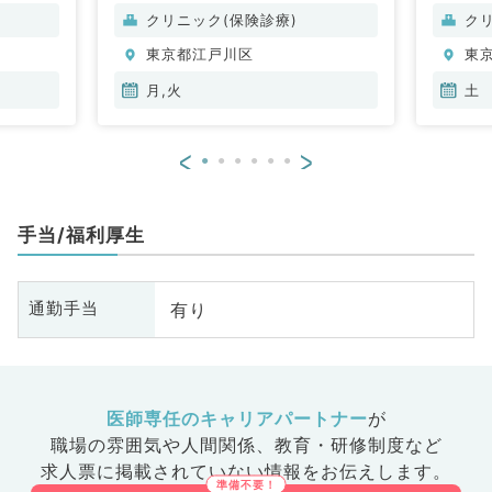
クリニック(保険診療)
ク
東京都江戸川区
東
月,火
土
<
>
手当/福利厚生
有り
通勤手当
医師専任のキャリアパートナー
が
職場の雰囲気や人間関係、
教育・研修制度など
求人票に掲載されていない情報をお伝えします。