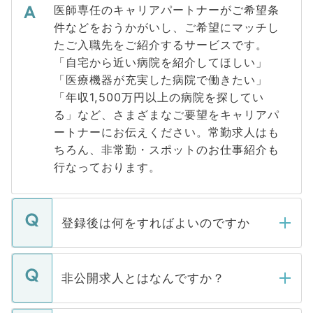
医師専任のキャリアパートナーがご希望条
件などをおうかがいし、ご希望にマッチし
たご入職先をご紹介するサービスです。
「自宅から近い病院を紹介してほしい」
「医療機器が充実した病院で働きたい」
「年収1,500万円以上の病院を探してい
る」など、さまざまなご要望をキャリアパ
ートナーにお伝えください。常勤求人はも
ちろん、非常勤・スポットのお仕事紹介も
行なっております。
登録後は何をすればよいのですか
ご登録いただきましたら、弊社担当者がご
登録内容を確認し、その後メールもしくは
非公開求人とはなんですか？
お電話にて次のステップのご案内をいたし
ます。通常、5営業日以内にはご連絡をせて
マイナビDOCTORで取り扱っている求人の