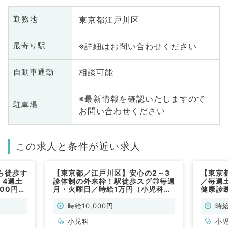
東京都江戸川区
勤務地
※詳細はお問い合わせください
最寄り駅
相談可能
自動車通勤
※最新情報を確認いたしますので
駐車場
お問い合わせください
この求人と条件が近い求人
ら徒歩す
【東京都／江戸川区】安心の2～3
【東京都
・4週土
診体制の外来枠！駅徒歩スグ◎毎週
／毎週
000円☆
月・火曜日／時給1万円（小児科／
健康診
児科／非
非常勤）
アクセ
時給10,000円
時給
小児科
小