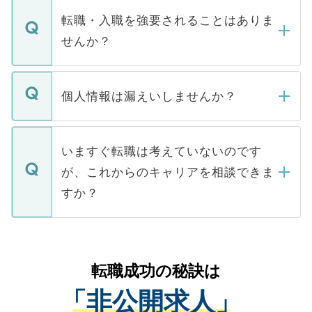
いただきますので、しばらくお待ちくださ
うち約3割は、Webサイトからご覧いただ
転職・入職を強要されることはありま
い。
けない「非公開求人」です。非公開求人は
せんか？
下記の理由によって、一般には公開してい
ません。
転職・入職を強要することは一切ありませ
ん。また、仮に応募先から内定をいただい
個人情報は漏えいしませんか？
■応募殺到を避けるため 人気のある医療機
たとしても、ご本人が納得しない限り、内
関を公にしてしまうと、応募が殺到する場
定を承諾する必要はありません。内定先へ
個人情報が漏えいすることはありませんの
合があります。 選考を効率よく行うため
の辞退の連絡はキャリアパートナーが行い
で、ご安心ください。当サイトからの登録
いますぐ転職は考えていないのです
に、医療機関が求める条件に合った人材の
ますので、ご安心ください。
などで収集したご登録者様の個人情報は、
が、これからのキャリアを相談できま
みを人材紹介会社に依頼するケースが増え
ご本人のキャリアアップおよび転職活動の
ています。
すか？
支援を目的に使用いたします。お預かりし
ているすべての個人データはご本人の許可
お気軽にご相談ください。先生専任のキャ
なく、医療機関側に開示したり、第三者に
リアパートナーが将来のご希望などをおう
提供することは一切ありません。また弊社
かがいして、現在の医療機関の状況や紹介
転職成功の秘訣は
は、個人情報の取り扱いについての厳密な
経験をまじえながら、適切なアドバイスを
管理基準を満たした事業者のみに付与され
「非公開求人」
させていただきます。すぐにご転職をされ
る、プライバシーマークを取得済みです。