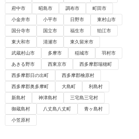
府中市
昭島市
調布市
町田市
小金井市
小平市
日野市
東村山市
国分寺市
国立市
福生市
狛江市
東大和市
清瀬市
東久留米市
武蔵村山市
多摩市
稲城市
羽村市
あきる野市
西東京市
西多摩郡瑞穂町
西多摩郡日の出町
西多摩郡檜原村
西多摩郡奥多摩町
大島町
利島村
新島村
神津島村
三宅島三宅村
御蔵島村
八丈島八丈町
青ヶ島村
小笠原村