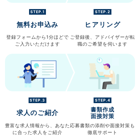
STEP.1
STEP.2
無料お申込み
ヒアリング
登録フォームから
1分ほどで
ご登録後、
アドバイザーが転
ご入力
いただけます
職の
ご希望を伺います
STEP.3
STEP.4
書類作成
求人のご紹介
面接対策
豊富な求人情報から、
あなた
応募書類の
添削や面接対策も
に合った求人を
ご紹介
徹底サポート