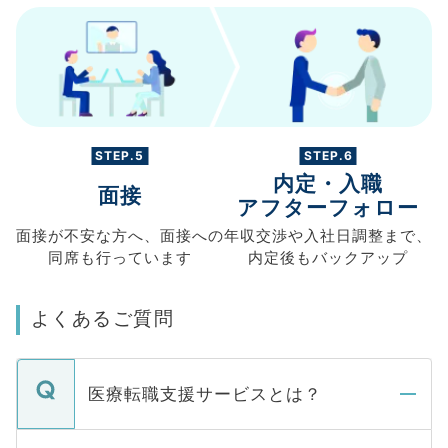
STEP.5
STEP.6
内定・入職
面接
アフターフォロー
面接が不安な方へ、
面接への
年収交渉や
入社日調整まで、
同席も
行っています
内定後もバックアップ
よくあるご質問
医療転職支援サービスとは？