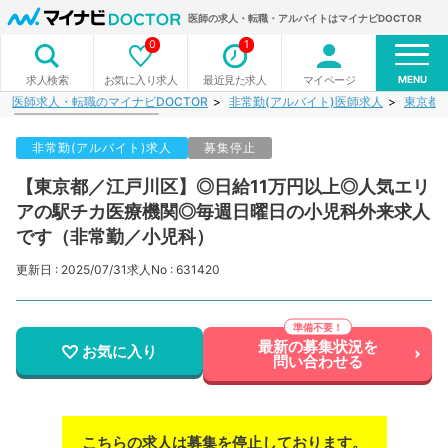
医師の求人・転職・アルバイトはマイナビDOCTOR
0
1
MENU
お気に入り求人
最近見た求人
マイページ
求人検索
医師求人・転職のマイナビDOCTOR
非常勤(アルバイト)医師求人
東京都
非常勤(アルバイト)求人
募集停止
【東京都／江戸川区】◎日給11万円以上◎人気エリ
アの駅チカ医療機関◎毎週日曜日の小児科外来求人
です（非常勤／小児科）
更新日 : 2025/07/31
求人No : 631420
最新の募集状況を
お気に入り
問い合わせる
こちらの求人は募集を停止しております。