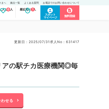
さまへ
拠点一覧
よくある質問
お電話でのお問い合わせについて
に入り求人
0
最近見た求人
1
スポット
無料登録
マイページ
更新日 : 2025/07/31
求人No : 631417
リアの駅チカ医療機関◎毎
合わせる