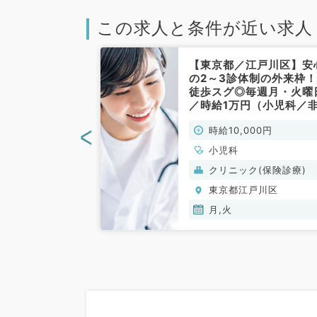
この求人と条件が近い求人
江戸川区】駅か
【東京都／江戸川区】安
にあるクリニッ
の2～3診体制の外来枠
週土曜日9時～
徒歩スグ◎毎週月・火曜
0,000円☆外
／時給1万円（小児科／
仕事です（小児
勤）
<
00円
時給10,000円
）
小児科
(保険診療)
クリニック(保険診療)
戸川区
東京都江戸川区
月,火