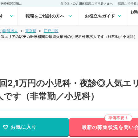
【東京都／江戸川区】◎1回2,1万円の小児科・夜診◎人気エリアの駅チカ医療機関◎毎週火曜日の小児科外来求人です（非常勤／小児科）非常勤(アルバイト)の求人｜医師の求人・転職・アルバイトは【マイナビDOCTOR】
自治体・公共団体採用ご担当者さまへ
採用ご担当者
お気
す
転職をご検討の方へ
お役立ちガイド
ト)医師求人
東京都
江戸川区
◎人気エリアの駅チカ医療機関◎毎週火曜日の小児科外来求人です（非常勤／小児科）
回2,1万円の小児科・夜診◎人気エ
人です（非常勤／小児科）
お気に入り
最新の募集状況を問い