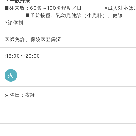
一般外来
■外来数：60名～100名程度／日 ※成人対応は
■予防接種、乳幼児健診（小児科）、健診 
3診体制
医師免許、保険医登録済
:18:00〜20:00
火
火曜日 : 夜診