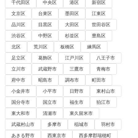
千代田区
中央区
港区
新宿区
文京区
台東区
墨田区
江東区
品川区
目黒区
大田区
世田谷区
渋谷区
中野区
杉並区
豊島区
北区
荒川区
板橋区
練馬区
足立区
葛飾区
江戸川区
八王子市
立川市
武蔵野市
三鷹市
青梅市
府中市
昭島市
調布市
町田市
小金井市
小平市
日野市
東村山市
国分寺市
国立市
福生市
狛江市
東大和市
清瀬市
東久留米市
武蔵村山市
多摩市
稲城市
羽村市
あきる野市
西東京市
西多摩郡瑞穂町