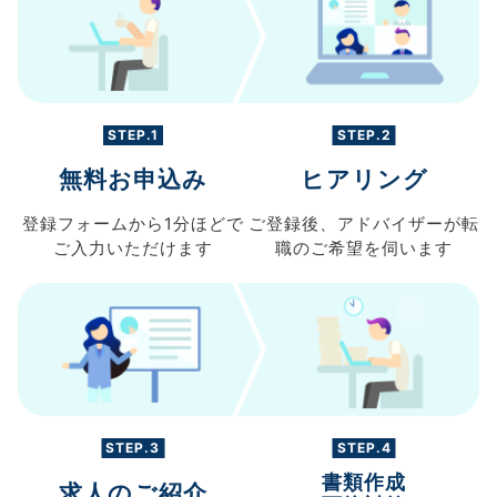
STEP.1
STEP.2
無料お申込み
ヒアリング
登録フォームから
1分ほどで
ご登録後、
アドバイザーが転
ご入力
いただけます
職の
ご希望を伺います
STEP.3
STEP.4
書類作成
求人のご紹介