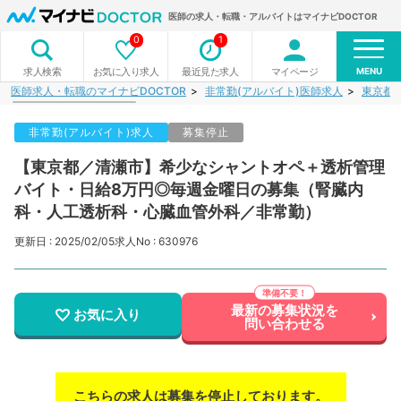
医師の求人・転職・アルバイトはマイナビDOCTOR
0
1
MENU
お気に入り求人
最近見た求人
マイページ
求人検索
医師求人・転職のマイナビDOCTOR
非常勤(アルバイト)医師求人
東京都
非常勤(アルバイト)求人
募集停止
【東京都／清瀬市】希少なシャントオペ＋透析管理
バイト・日給8万円◎毎週金曜日の募集（腎臓内
科・人工透析科・心臓血管外科／非常勤）
更新日 : 2025/02/05
求人No : 630976
最新の募集状況を
お気に入り
問い合わせる
こちらの求人は募集を停止しております。