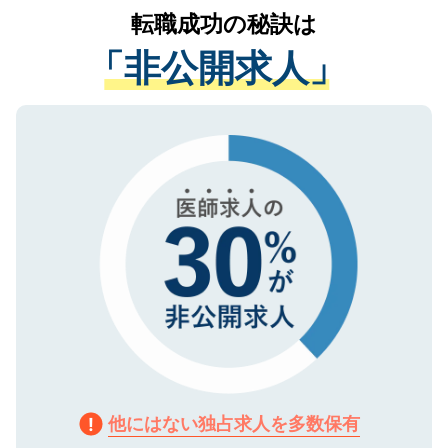
かがいして、現在の医療機関の状況や紹介
転職成功の秘訣は
は、個人情報の取り扱いについての厳密な
経験をまじえながら、適切なアドバイスを
管理基準を満たした事業者のみに付与され
「非公開求人」
させていただきます。すぐにご転職をされ
る、プライバシーマークを取得済みです。
ない方には、長期的なサポートが可能です
ご登録いただいた個人情報は、SSL（デー
ので、まずはご登録ください。
タ暗号化）によって保護されていますの
で、機密保持に関してもご安心ください。
他にはない独占求人を多数保有