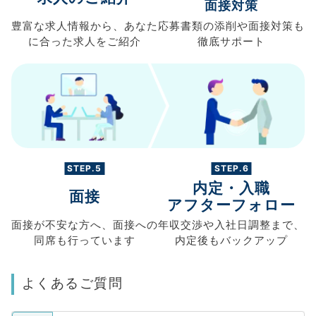
面接対策
豊富な求人情報から、
あなた
応募書類の
添削や面接対策も
に合った求人を
ご紹介
徹底サポート
STEP.5
STEP.6
内定・入職
面接
アフターフォロー
面接が不安な方へ、
面接への
年収交渉や
入社日調整まで、
同席も
行っています
内定後もバックアップ
よくあるご質問