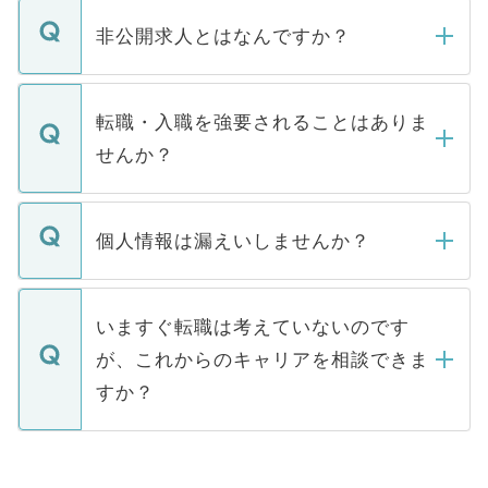
ご登録いただきましたら、弊社担当者がご
登録内容を確認し、その後メールもしくは
非公開求人とはなんですか？
お電話にて次のステップのご案内をいたし
ます。通常、5営業日以内にはご連絡をせて
マイナビDOCTORで取り扱っている求人の
いただきますので、しばらくお待ちくださ
うち約3割は、Webサイトからご覧いただ
転職・入職を強要されることはありま
い。
けない「非公開求人」です。非公開求人は
せんか？
下記の理由によって、一般には公開してい
ません。
転職・入職を強要することは一切ありませ
ん。また、仮に応募先から内定をいただい
個人情報は漏えいしませんか？
■応募殺到を避けるため 人気のある医療機
たとしても、ご本人が納得しない限り、内
関を公にしてしまうと、応募が殺到する場
定を承諾する必要はありません。内定先へ
個人情報が漏えいすることはありませんの
合があります。 選考を効率よく行うため
の辞退の連絡はキャリアパートナーが行い
で、ご安心ください。当サイトからの登録
いますぐ転職は考えていないのです
に、医療機関が求める条件に合った人材の
ますので、ご安心ください。
などで収集したご登録者様の個人情報は、
が、これからのキャリアを相談できま
みを人材紹介会社に依頼するケースが増え
ご本人のキャリアアップおよび転職活動の
ています。
すか？
支援を目的に使用いたします。お預かりし
ているすべての個人データはご本人の許可
お気軽にご相談ください。先生専任のキャ
なく、医療機関側に開示したり、第三者に
リアパートナーが将来のご希望などをおう
提供することは一切ありません。また弊社