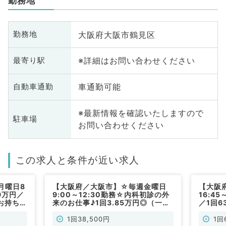
勤務地
大阪府大阪市鶴見区
勤務地
※詳細はお問い合わせください
最寄り駅
車通勤可能
自動車通勤
※最新情報を確認いたしますので
駐車場
お問い合わせください
この求人と条件が近い求人
月曜日8
【大阪府／大阪市】☆毎週金曜日
【大阪
9万円／
9:00～12:30勤務☆内科初診の外
16:4
お持ちの
来のお仕事♪1回3.85万円◎（一般
／1回6
／非常
内科／非常勤）
やすい
です（
1回38,500円
1回