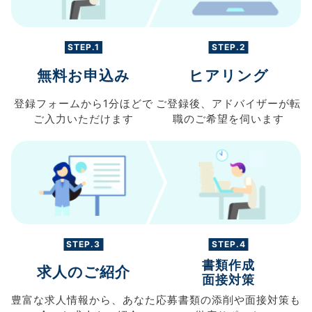
STEP.1
STEP.2
無料お申込み
ヒアリング
登録フォームから
1分ほどで
ご登録後、
アドバイザーが転
ご入力
いただけます
職の
ご希望を伺います
STEP.3
STEP.4
書類作成
求人のご紹介
面接対策
豊富な求人情報から、
あなた
応募書類の
添削や面接対策も