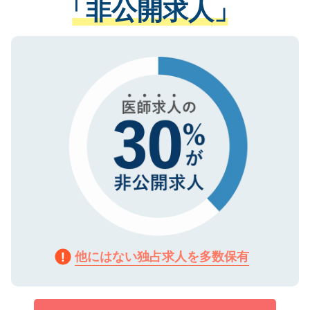
「非公開求人」
させていただきます。すぐにご転職をされ
る、プライバシーマークを取得済みです。
ない方には、長期的なサポートが可能です
ご登録いただいた個人情報は、SSL（デー
ので、まずはご登録ください。
タ暗号化）によって保護されていますの
で、機密保持に関してもご安心ください。
他にはない独占求人を多数保有