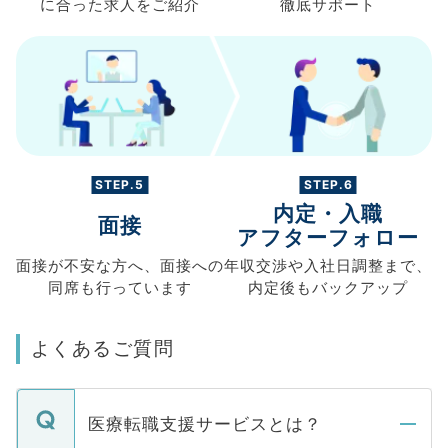
に合った求人を
ご紹介
徹底サポート
STEP.5
STEP.6
内定・入職
面接
アフターフォロー
面接が不安な方へ、
面接への
年収交渉や
入社日調整まで、
同席も
行っています
内定後もバックアップ
よくあるご質問
医療転職支援サービスとは？