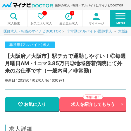
医師の求人・転職・アルバイトはマイナビDOCTOR
0
1
MENU
お気に入り求人
最近見た求人
マイページ
求人検索
医師求人・転職のマイナビDOCTOR
非常勤(アルバイト)医師求人
大阪府
非常勤(アルバイト)求人
【大阪府／大阪市】駅チカで通勤しやすい！◎毎週
月曜日AM・1コマ3.85万円◎地域密着病院にて外
来のお仕事です（一般内科／非常勤）
更新日 : 2021/04/02
求人No : 630971
お気に入り
求人を紹介してもらう
求人詳細