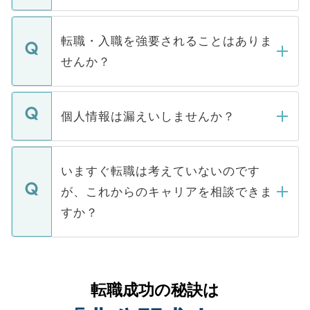
ます。通常、5営業日以内にはご連絡をせて
マイナビDOCTORで取り扱っている求人の
いただきますので、しばらくお待ちくださ
うち約3割は、Webサイトからご覧いただ
転職・入職を強要されることはありま
い。
けない「非公開求人」です。非公開求人は
せんか？
下記の理由によって、一般には公開してい
ません。
転職・入職を強要することは一切ありませ
ん。また、仮に応募先から内定をいただい
個人情報は漏えいしませんか？
■応募殺到を避けるため 人気のある医療機
たとしても、ご本人が納得しない限り、内
関を公にしてしまうと、応募が殺到する場
定を承諾する必要はありません。内定先へ
個人情報が漏えいすることはありませんの
合があります。 選考を効率よく行うため
の辞退の連絡はキャリアパートナーが行い
で、ご安心ください。当サイトからの登録
いますぐ転職は考えていないのです
に、医療機関が求める条件に合った人材の
ますので、ご安心ください。
などで収集したご登録者様の個人情報は、
が、これからのキャリアを相談できま
みを人材紹介会社に依頼するケースが増え
ご本人のキャリアアップおよび転職活動の
ています。
すか？
支援を目的に使用いたします。お預かりし
ているすべての個人データはご本人の許可
お気軽にご相談ください。先生専任のキャ
なく、医療機関側に開示したり、第三者に
リアパートナーが将来のご希望などをおう
提供することは一切ありません。また弊社
かがいして、現在の医療機関の状況や紹介
転職成功の秘訣は
は、個人情報の取り扱いについての厳密な
経験をまじえながら、適切なアドバイスを
管理基準を満たした事業者のみに付与され