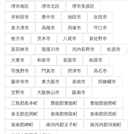
堺市南区
堺市北区
堺市美原区
岸和田市
豊中市
池田市
吹田市
泉大津市
高槻市
貝塚市
守口市
枚方市
茨木市
八尾市
泉佐野市
富田林市
寝屋川市
河内長野市
松原市
大東市
和泉市
箕面市
柏原市
羽曳野市
門真市
摂津市
高石市
藤井寺市
東大阪市
泉南市
四條畷市
交野市
大阪狭山市
阪南市
三島郡島本町
豊能郡豊能町
豊能郡能勢町
泉北郡忠岡町
泉南郡熊取町
泉南郡田尻町
泉南郡岬町
南河内郡太子町
南河内郡河南町