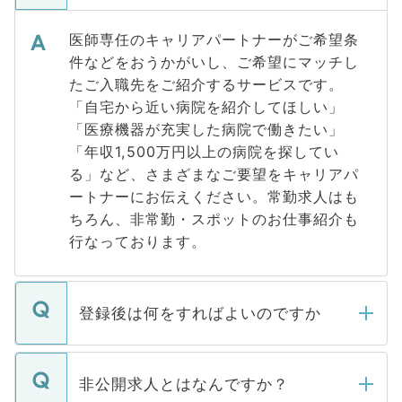
医師専任のキャリアパートナーがご希望条
件などをおうかがいし、ご希望にマッチし
たご入職先をご紹介するサービスです。
「自宅から近い病院を紹介してほしい」
「医療機器が充実した病院で働きたい」
「年収1,500万円以上の病院を探してい
る」など、さまざまなご要望をキャリアパ
ートナーにお伝えください。常勤求人はも
ちろん、非常勤・スポットのお仕事紹介も
行なっております。
登録後は何をすればよいのですか
ご登録いただきましたら、弊社担当者がご
登録内容を確認し、その後メールもしくは
非公開求人とはなんですか？
お電話にて次のステップのご案内をいたし