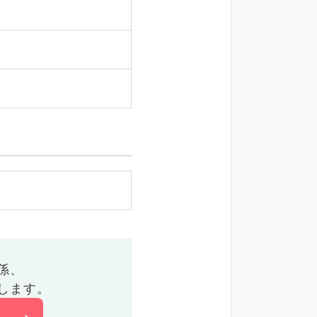
係、
します。