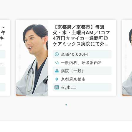
日～
【京都府／京都市】毎週
日午
火・水・土曜日AM／1コマ
キ
4万円☆マイカー通勤可◎
尿
ケアミックス病院にて外来
常
のお仕事です！（一般内科
単価40,000円
／非常勤）
謝内
一般内科、呼吸器内科
病院（一般）
京都府京都市
火,水,土