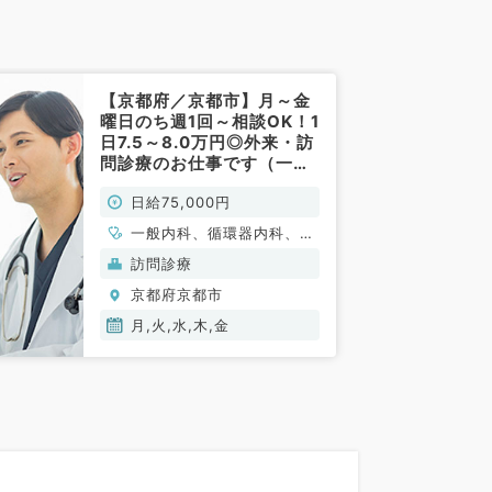
【京都府／京都市】月～金
曜日のち週1回～相談OK！1
日7.5～8.0万円◎外来・訪
問診療のお仕事です（一般
内科／非常勤）
日給75,000円
一般内科、循環器内科、呼
吸器内科、消化器内科、内
訪問診療
分泌・代謝内科
京都府京都市
月,火,水,木,金