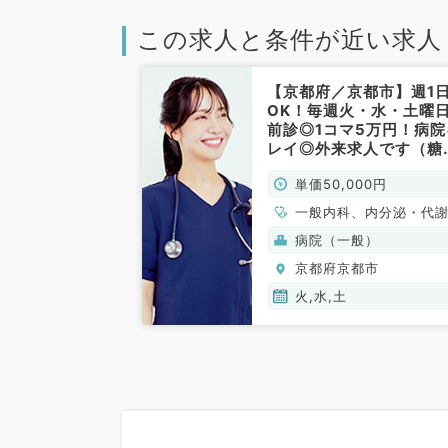
この求人と条件が近い求人
【京都府／京都市】週1
OK！毎週火・水・土曜
前診◎1コマ5万円！病院
レイ◎外来求人です（糖
病・内分泌代謝内科／非
単価50,000円
勤）
一般内科、内分泌・代
科
病院（一般）
京都府京都市
火,水,土