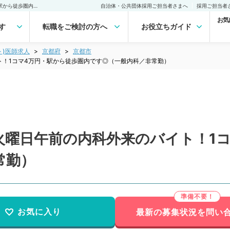
【京都府／京都市】毎週火曜日午前の内科外来のバイト！1コマ4万円・駅から徒歩圏内です◎（一般内科／非常勤）非常勤(アルバイト)の求人｜医師の求人・転職・アルバイトは【マイナビDOCTOR】
自治体・公共団体採用ご担当者さまへ
採用ご担当者
お気
す
転職をご検討の方へ
お役立ちガイド
ト)医師求人
京都府
京都市
ト！1コマ4万円・駅から徒歩圏内です◎（一般内科／非常勤）
火曜日午前の内科外来のバイト！1コ
常勤）
お気に入り
最新の募集状況を問い