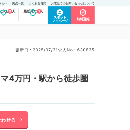
さまへ
拠点一覧
よくある質問
お電話でのお問い合わせについて
に入り求人
0
最近見た求人
1
スポット
無料登録
マイページ
更新日 : 2025/07/31
求人No : 630835
マ4万円・駅から徒歩圏
合わせる