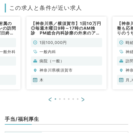
この求人と条件が近い求人
附属の
【神奈川県／横須賀市】1回10万円
【神奈
ンの訪問
◎毎週木曜日9時～17時のAM検
整も応
曜日終日
診 PM総合内科診療の外来のアル
りのう
8万円
バイト！！マイカー通勤が便利です
給1万
研修中の
（一般内科／非常勤)
験歓迎
1回100,000円
時給
ックでの
（内科
非常勤）
一般外科
一般内科
神
科
病院（一般）
訪
臓
神奈川県横須賀市
神
木
月,
<
>
手当/福利厚生