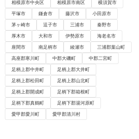
相模原市中央区
相模原市南区
横須賀市
平塚市
鎌倉市
藤沢市
小田原市
茅ヶ崎市
逗子市
三浦市
秦野市
厚木市
大和市
伊勢原市
海老名市
座間市
南足柄市
綾瀬市
三浦郡葉山町
高座郡寒川町
中郡大磯町
中郡二宮町
足柄上郡中井町
足柄上郡大井町
足柄上郡松田町
足柄上郡山北町
足柄上郡開成町
足柄下郡箱根町
足柄下郡真鶴町
足柄下郡湯河原町
愛甲郡愛川町
愛甲郡清川村