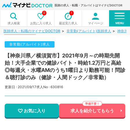
医師の求人・転職・アルバイトはマイナビDOCTOR
0
1
MENU
お気に入り求人
最近見た求人
マイページ
求人検索
医師求人・転職のマイナビDOCTOR
非常勤(アルバイト)医師求人
神奈川
非常勤(アルバイト)求人
【神奈川県／横須賀市】2021年9月～の時期先開
始！大手企業での健診バイト・時給1.2万円と高給
◎毎週火・水曜AMのうち1曜日より勤務可能！問診
＆聴打診のみ（健診・人間ドック／非常勤）
更新日 : 2021/09/17
求人No : 630816
お気に入り
求人を紹介してもらう