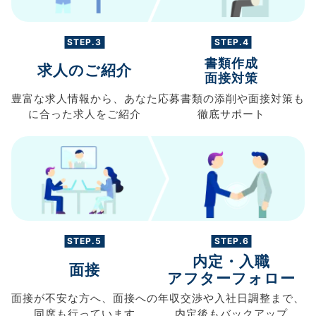
STEP.3
STEP.4
書類作成
求人のご紹介
面接対策
豊富な求人情報から、
あなた
応募書類の
添削や面接対策も
に合った求人を
ご紹介
徹底サポート
STEP.5
STEP.6
内定・入職
面接
アフターフォロー
面接が不安な方へ、
面接への
年収交渉や
入社日調整まで、
同席も
行っています
内定後もバックアップ