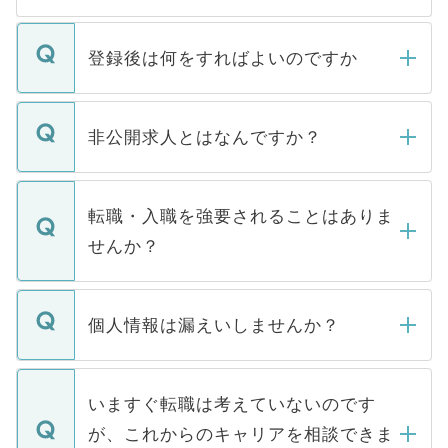
登録後は何をすればよいのですか
ご登録いただきましたら、弊社担当者がご
登録内容を確認し、その後メールもしくは
非公開求人とはなんですか？
お電話にて次のステップのご案内をいたし
ます。通常、5営業日以内にはご連絡をせて
マイナビDOCTORで取り扱っている求人の
いただきますので、しばらくお待ちくださ
うち約3割は、Webサイトからご覧いただ
転職・入職を強要されることはありま
い。
けない「非公開求人」です。非公開求人は
せんか？
下記の理由によって、一般には公開してい
ません。
転職・入職を強要することは一切ありませ
ん。また、仮に応募先から内定をいただい
個人情報は漏えいしませんか？
■応募殺到を避けるため 人気のある医療機
たとしても、ご本人が納得しない限り、内
関を公にしてしまうと、応募が殺到する場
定を承諾する必要はありません。内定先へ
個人情報が漏えいすることはありませんの
合があります。 選考を効率よく行うため
の辞退の連絡はキャリアパートナーが行い
で、ご安心ください。当サイトからの登録
いますぐ転職は考えていないのです
に、医療機関が求める条件に合った人材の
ますので、ご安心ください。
などで収集したご登録者様の個人情報は、
が、これからのキャリアを相談できま
みを人材紹介会社に依頼するケースが増え