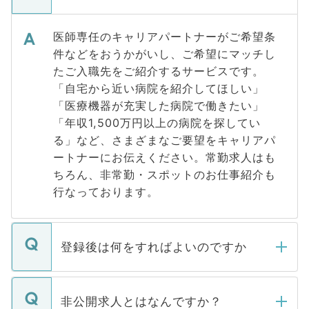
医師専任のキャリアパートナーがご希望条
件などをおうかがいし、ご希望にマッチし
たご入職先をご紹介するサービスです。
「自宅から近い病院を紹介してほしい」
「医療機器が充実した病院で働きたい」
「年収1,500万円以上の病院を探してい
る」など、さまざまなご要望をキャリアパ
ートナーにお伝えください。常勤求人はも
ちろん、非常勤・スポットのお仕事紹介も
行なっております。
登録後は何をすればよいのですか
ご登録いただきましたら、弊社担当者がご
登録内容を確認し、その後メールもしくは
非公開求人とはなんですか？