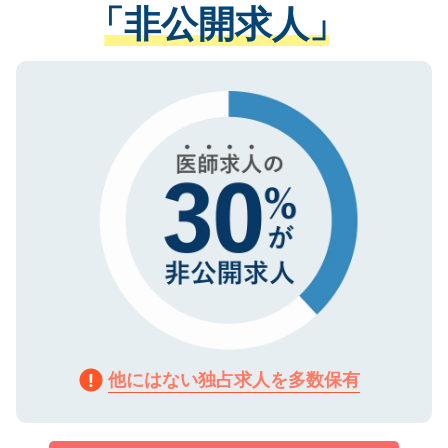
管理基準を満たした事業者のみに付与され
「非公開求人」
させていただきます。すぐにご転職をされ
る、プライバシーマークを取得済みです。
ない方には、長期的なサポートが可能です
ご登録いただいた個人情報は、SSL（デー
ので、まずはご登録ください。
タ暗号化）によって保護されていますの
で、機密保持に関してもご安心ください。
他にはない独占求人を多数保有