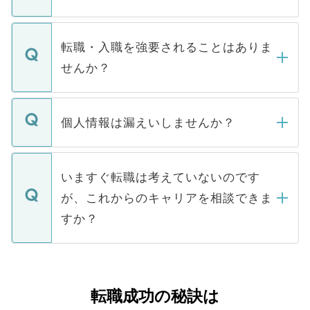
お電話にて次のステップのご案内をいたし
ます。通常、5営業日以内にはご連絡をせて
マイナビDOCTORで取り扱っている求人の
いただきますので、しばらくお待ちくださ
うち約3割は、Webサイトからご覧いただ
転職・入職を強要されることはありま
い。
けない「非公開求人」です。非公開求人は
せんか？
下記の理由によって、一般には公開してい
ません。
転職・入職を強要することは一切ありませ
ん。また、仮に応募先から内定をいただい
個人情報は漏えいしませんか？
■応募殺到を避けるため 人気のある医療機
たとしても、ご本人が納得しない限り、内
関を公にしてしまうと、応募が殺到する場
定を承諾する必要はありません。内定先へ
個人情報が漏えいすることはありませんの
合があります。 選考を効率よく行うため
の辞退の連絡はキャリアパートナーが行い
で、ご安心ください。当サイトからの登録
いますぐ転職は考えていないのです
に、医療機関が求める条件に合った人材の
ますので、ご安心ください。
などで収集したご登録者様の個人情報は、
が、これからのキャリアを相談できま
みを人材紹介会社に依頼するケースが増え
ご本人のキャリアアップおよび転職活動の
ています。
すか？
支援を目的に使用いたします。お預かりし
ているすべての個人データはご本人の許可
お気軽にご相談ください。先生専任のキャ
なく、医療機関側に開示したり、第三者に
リアパートナーが将来のご希望などをおう
提供することは一切ありません。また弊社
かがいして、現在の医療機関の状況や紹介
転職成功の秘訣は
は、個人情報の取り扱いについての厳密な
経験をまじえながら、適切なアドバイスを