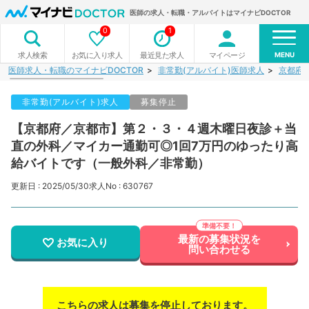
医師の求人・転職・アルバイトはマイナビDOCTOR
0
1
MENU
お気に入り求人
最近見た求人
マイページ
求人検索
医師求人・転職のマイナビDOCTOR
非常勤(アルバイト)医師求人
京都府
非常勤(アルバイト)求人
募集停止
【京都府／京都市】第２・３・４週木曜日夜診＋当
直の外科／マイカー通勤可◎1回7万円のゆったり高
給バイトです（一般外科／非常勤）
更新日 : 2025/05/30
求人No : 630767
最新の募集状況を
お気に入り
問い合わせる
こちらの求人は募集を停止しております。