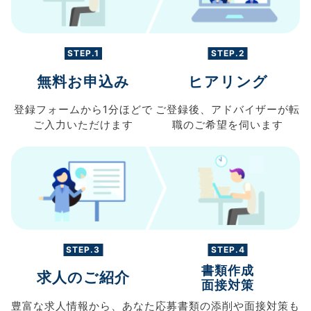
STEP.1
STEP.2
無料お申込み
ヒアリング
登録フォームから
1分ほどで
ご登録後、
アドバイザーが転
ご入力
いただけます
職の
ご希望を伺います
STEP.3
STEP.4
書類作成
求人のご紹介
面接対策
豊富な求人情報から、
あなた
応募書類の
添削や面接対策も