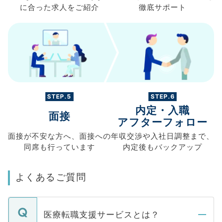
に合った求人を
ご紹介
徹底サポート
STEP.5
STEP.6
内定・入職
面接
アフターフォロー
面接が不安な方へ、
面接への
年収交渉や
入社日調整まで、
同席も
行っています
内定後もバックアップ
よくあるご質問
医療転職支援サービスとは？