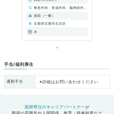
整形外科、形成外科、脳神経外
科、呼吸器外科、心臓血管外科、
病院（一般）
小児外科、泌尿器科、外科系全
京都府京都市右京区
般、一般外科、消化器外科、乳腺
外科、大腸・肛門外科
木
手当/福利厚生
※詳細はお問い合わせください
通勤手当
医師専任のキャリアパートナー
が
職場の雰囲気や人間関係、
教育・研修制度など