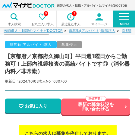
医師の求人・転職・アルバイトはマイナビDOCTOR
0
1
MENU
お気に入り求人
最近見た求人
マイページ
求人検索
医師求人・転職のマイナビDOCTOR
非常勤(アルバイト)医師求人
京都府
非常勤(アルバイト)求人
募集停止
【京都府／京都府久御山町】平日週1曜日からご勤
務可！上部内視鏡検査の高給バイトです◎（消化器
内科／非常勤）
更新日 : 2024/10/08
求人No : 630760
最新の募集状況を
お気に入り
問い合わせる
こちらの求人は募集を停止しております。