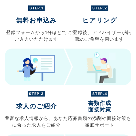
STEP.1
STEP.2
無料お申込み
ヒアリング
登録フォームから
1分ほどで
ご登録後、
アドバイザーが転
ご入力
いただけます
職の
ご希望を伺います
STEP.3
STEP.4
書類作成
求人のご紹介
面接対策
豊富な求人情報から、
あなた
応募書類の
添削や面接対策も
に合った求人を
ご紹介
徹底サポート