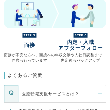
STEP.5
STEP.6
内定・入職
面接
アフターフォロー
面接が不安な方へ、
面接への
年収交渉や
入社日調整まで、
同席も
行っています
内定後もバックアップ
よくあるご質問
医療転職支援サービスとは？