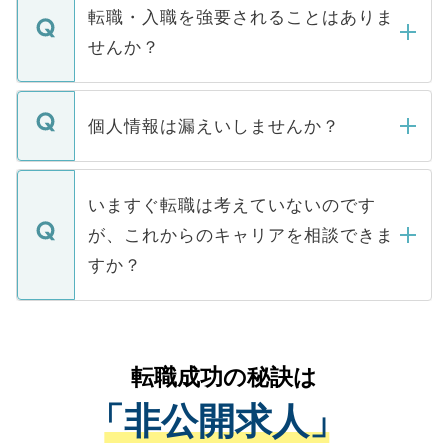
いただきますので、しばらくお待ちくださ
うち約3割は、Webサイトからご覧いただ
転職・入職を強要されることはありま
い。
けない「非公開求人」です。非公開求人は
せんか？
下記の理由によって、一般には公開してい
ません。
転職・入職を強要することは一切ありませ
ん。また、仮に応募先から内定をいただい
個人情報は漏えいしませんか？
■応募殺到を避けるため 人気のある医療機
たとしても、ご本人が納得しない限り、内
関を公にしてしまうと、応募が殺到する場
定を承諾する必要はありません。内定先へ
個人情報が漏えいすることはありませんの
合があります。 選考を効率よく行うため
の辞退の連絡はキャリアパートナーが行い
で、ご安心ください。当サイトからの登録
いますぐ転職は考えていないのです
に、医療機関が求める条件に合った人材の
ますので、ご安心ください。
などで収集したご登録者様の個人情報は、
が、これからのキャリアを相談できま
みを人材紹介会社に依頼するケースが増え
ご本人のキャリアアップおよび転職活動の
ています。
すか？
支援を目的に使用いたします。お預かりし
ているすべての個人データはご本人の許可
お気軽にご相談ください。先生専任のキャ
なく、医療機関側に開示したり、第三者に
リアパートナーが将来のご希望などをおう
提供することは一切ありません。また弊社
かがいして、現在の医療機関の状況や紹介
転職成功の秘訣は
は、個人情報の取り扱いについての厳密な
経験をまじえながら、適切なアドバイスを
管理基準を満たした事業者のみに付与され
「非公開求人」
させていただきます。すぐにご転職をされ
る、プライバシーマークを取得済みです。
ない方には、長期的なサポートが可能です