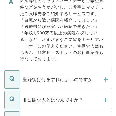
医師専任のキャリアパートナーがご希望条
件などをおうかがいし、ご希望にマッチし
たご入職先をご紹介するサービスです。
「自宅から近い病院を紹介してほしい」
「医療機器が充実した病院で働きたい」
「年収1,500万円以上の病院を探してい
る」など、さまざまなご要望をキャリアパ
ートナーにお伝えください。常勤求人はも
ちろん、非常勤・スポットのお仕事紹介も
行なっております。
登録後は何をすればよいのですか
ご登録いただきましたら、弊社担当者がご
登録内容を確認し、その後メールもしくは
非公開求人とはなんですか？
お電話にて次のステップのご案内をいたし
ます。通常、5営業日以内にはご連絡をせて
マイナビDOCTORで取り扱っている求人の