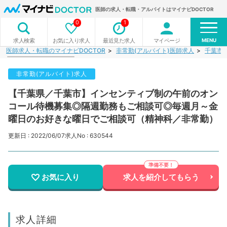
医師の求人・転職・アルバイトはマイナビDOCTOR
0
1
MENU
お気に入り求人
最近見た求人
マイページ
求人検索
医師求人・転職のマイナビDOCTOR
非常勤(アルバイト)医師求人
千葉市
非常勤(アルバイト)求人
【千葉県／千葉市】インセンティブ制の午前のオン
コール待機募集◎隔週勤務もご相談可◎毎週月～金
曜日のお好きな曜日でご相談可（精神科／非常勤）
更新日 : 2022/06/07
求人No : 630544
お気に入り
求人を紹介してもらう
求人詳細