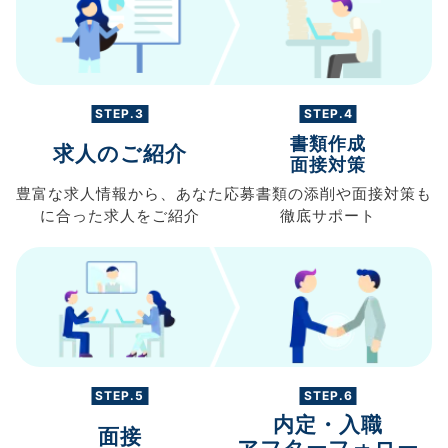
STEP.3
STEP.4
書類作成
求人のご紹介
面接対策
豊富な求人情報から、
あなた
応募書類の
添削や面接対策も
に合った求人を
ご紹介
徹底サポート
STEP.5
STEP.6
内定・入職
面接