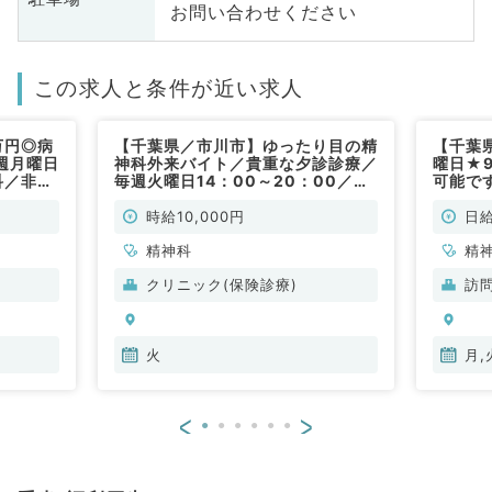
お問い合わせください
この求人と条件が近い求人
万円◎病
【千葉県／市川市】ゆったり目の精
【千葉
週月曜日
神科外来バイト／貴重な夕診診療／
曜日★
科／非常
毎週火曜日14：00～20：00／時
可能です
給10,000円／専門医不問のクリニ
リニッ
ックでのお仕事です。（精神科・非
(精神科
時給10,000円
日給
常勤）
精神科
精
クリニック(保険診療)
訪
火
月,
<
>