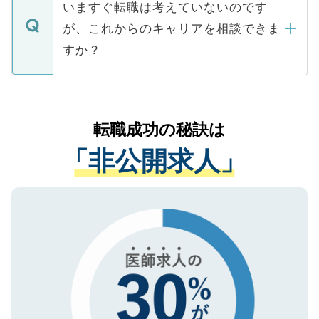
の辞退の連絡はキャリアパートナーが行い
で、ご安心ください。当サイトからの登録
いますぐ転職は考えていないのです
に、医療機関が求める条件に合った人材の
ますので、ご安心ください。
などで収集したご登録者様の個人情報は、
が、これからのキャリアを相談できま
みを人材紹介会社に依頼するケースが増え
ご本人のキャリアアップおよび転職活動の
ています。
すか？
支援を目的に使用いたします。お預かりし
ているすべての個人データはご本人の許可
お気軽にご相談ください。先生専任のキャ
なく、医療機関側に開示したり、第三者に
リアパートナーが将来のご希望などをおう
提供することは一切ありません。また弊社
かがいして、現在の医療機関の状況や紹介
転職成功の秘訣は
は、個人情報の取り扱いについての厳密な
経験をまじえながら、適切なアドバイスを
管理基準を満たした事業者のみに付与され
「非公開求人」
させていただきます。すぐにご転職をされ
る、プライバシーマークを取得済みです。
ない方には、長期的なサポートが可能です
ご登録いただいた個人情報は、SSL（デー
ので、まずはご登録ください。
タ暗号化）によって保護されていますの
で、機密保持に関してもご安心ください。