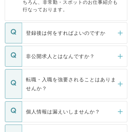
ちろん、非常勤・スポットのお仕事紹介も
行なっております。
登録後は何をすればよいのですか
ご登録いただきましたら、弊社担当者がご
登録内容を確認し、その後メールもしくは
非公開求人とはなんですか？
お電話にて次のステップのご案内をいたし
ます。通常、5営業日以内にはご連絡をせて
マイナビDOCTORで取り扱っている求人の
いただきますので、しばらくお待ちくださ
うち約3割は、Webサイトからご覧いただ
転職・入職を強要されることはありま
い。
けない「非公開求人」です。非公開求人は
せんか？
下記の理由によって、一般には公開してい
ません。
転職・入職を強要することは一切ありませ
ん。また、仮に応募先から内定をいただい
個人情報は漏えいしませんか？
■応募殺到を避けるため 人気のある医療機
たとしても、ご本人が納得しない限り、内
関を公にしてしまうと、応募が殺到する場
定を承諾する必要はありません。内定先へ
個人情報が漏えいすることはありませんの
合があります。 選考を効率よく行うため