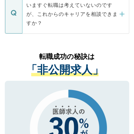
の辞退の連絡はキャリアパートナーが行い
で、ご安心ください。当サイトからの登録
いますぐ転職は考えていないのです
に、医療機関が求める条件に合った人材の
ますので、ご安心ください。
などで収集したご登録者様の個人情報は、
が、これからのキャリアを相談できま
みを人材紹介会社に依頼するケースが増え
ご本人のキャリアアップおよび転職活動の
ています。
すか？
支援を目的に使用いたします。お預かりし
ているすべての個人データはご本人の許可
お気軽にご相談ください。先生専任のキャ
なく、医療機関側に開示したり、第三者に
リアパートナーが将来のご希望などをおう
提供することは一切ありません。また弊社
かがいして、現在の医療機関の状況や紹介
転職成功の秘訣は
は、個人情報の取り扱いについての厳密な
経験をまじえながら、適切なアドバイスを
管理基準を満たした事業者のみに付与され
「非公開求人」
させていただきます。すぐにご転職をされ
る、プライバシーマークを取得済みです。
ない方には、長期的なサポートが可能です
ご登録いただいた個人情報は、SSL（デー
ので、まずはご登録ください。
タ暗号化）によって保護されていますの
で、機密保持に関してもご安心ください。