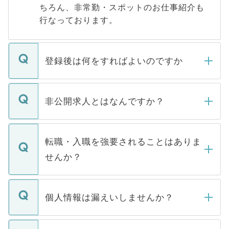
ちろん、非常勤・スポットのお仕事紹介も
行なっております。
登録後は何をすればよいのですか
ご登録いただきましたら、弊社担当者がご
登録内容を確認し、その後メールもしくは
非公開求人とはなんですか？
お電話にて次のステップのご案内をいたし
ます。通常、5営業日以内にはご連絡をせて
マイナビDOCTORで取り扱っている求人の
いただきますので、しばらくお待ちくださ
うち約3割は、Webサイトからご覧いただ
転職・入職を強要されることはありま
い。
けない「非公開求人」です。非公開求人は
せんか？
下記の理由によって、一般には公開してい
ません。
転職・入職を強要することは一切ありませ
ん。また、仮に応募先から内定をいただい
個人情報は漏えいしませんか？
■応募殺到を避けるため 人気のある医療機
たとしても、ご本人が納得しない限り、内
関を公にしてしまうと、応募が殺到する場
定を承諾する必要はありません。内定先へ
個人情報が漏えいすることはありませんの
合があります。 選考を効率よく行うため