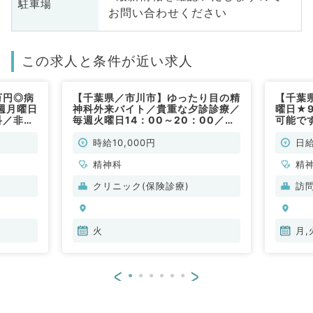
駐車場
お問い合わせください
この求人と条件が近い求人
万円◎病
【千葉県／市川市】ゆったり目の精
【千葉
週月曜日
神科外来バイト／貴重な夕診診療／
曜日★
科／非常
毎週火曜日14：00～20：00／時
可能です
給10,000円／専門医不問のクリニ
リニッ
ックでのお仕事です。（精神科・非
(精神科
時給10,000円
日給
常勤）
精神科
精
クリニック(保険診療)
訪
火
月,
<
>