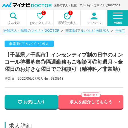
医師の求人・転職・アルバイトはマイナビDOCTOR
0
1
MENU
お気に入り求人
最近見た求人
マイページ
求人検索
医師求人・転職のマイナビDOCTOR
非常勤(アルバイト)医師求人
千葉市
非常勤(アルバイト)求人
【千葉県／千葉市】インセンティブ制の日中のオン
コール待機募集◎隔週勤務もご相談可◎毎週月～金
曜日のお好きな曜日でご相談可（精神科／非常勤）
更新日 : 2022/06/07
求人No : 630543
お気に入り
求人を紹介してもらう
求人詳細