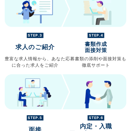
STEP.3
STEP.4
書類作成
求人のご紹介
面接対策
豊富な求人情報から、
あなた
応募書類の
添削や面接対策も
に合った求人を
ご紹介
徹底サポート
STEP.5
STEP.6
内定・入職
面接