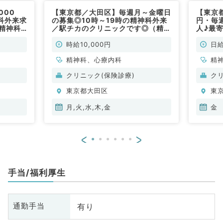
000
【東京都／大田区】毎週月～金曜日
【東京都
科外来求
の募集◎10時～19時の精神科外来
円・毎
精神科
／駅チカのクリニックです◎（精神
人♪最
ちでない
科、心療内科／非常勤）
クリニ
常勤）
見（精
時給10,000円
日給
精神科、心療内科
精
クリニック(保険診療)
ク
東京都大田区
東
月,火,水,木,金
金
<
>
手当/福利厚生
有り
通勤手当