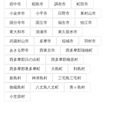
府中市
昭島市
調布市
町田市
小金井市
小平市
日野市
東村山市
国分寺市
国立市
福生市
狛江市
東大和市
清瀬市
東久留米市
武蔵村山市
多摩市
稲城市
羽村市
あきる野市
西東京市
西多摩郡瑞穂町
西多摩郡日の出町
西多摩郡檜原村
西多摩郡奥多摩町
大島町
利島村
新島村
神津島村
三宅島三宅村
御蔵島村
八丈島八丈町
青ヶ島村
小笠原村