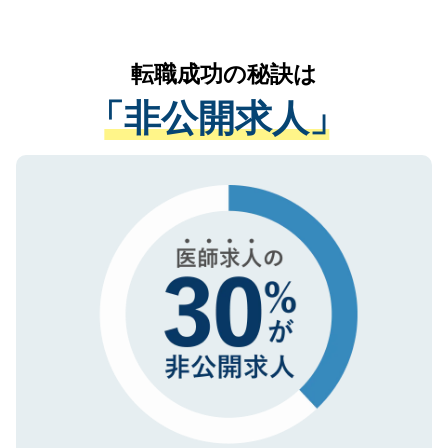
お気軽にご相談ください。先生専任のキャ
なく、医療機関側に開示したり、第三者に
リアパートナーが将来のご希望などをおう
提供することは一切ありません。また弊社
かがいして、現在の医療機関の状況や紹介
転職成功の秘訣は
は、個人情報の取り扱いについての厳密な
経験をまじえながら、適切なアドバイスを
管理基準を満たした事業者のみに付与され
「非公開求人」
させていただきます。すぐにご転職をされ
る、プライバシーマークを取得済みです。
ない方には、長期的なサポートが可能です
ご登録いただいた個人情報は、SSL（デー
ので、まずはご登録ください。
タ暗号化）によって保護されていますの
で、機密保持に関してもご安心ください。