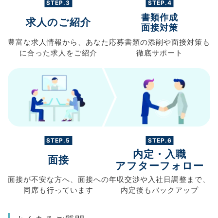
STEP.3
STEP.4
書類作成
求人のご紹介
面接対策
豊富な求人情報から、
あなた
応募書類の
添削や面接対策も
に合った求人を
ご紹介
徹底サポート
STEP.5
STEP.6
内定・入職
面接
アフターフォロー
面接が不安な方へ、
面接への
年収交渉や
入社日調整まで、
同席も
行っています
内定後もバックアップ