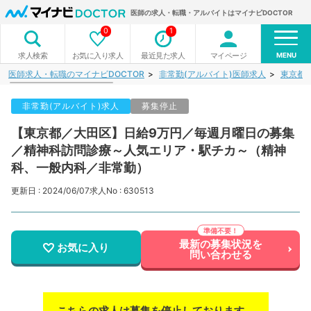
医師の求人・転職・アルバイトはマイナビDOCTOR
0
1
MENU
お気に入り求人
最近見た求人
マイページ
求人検索
医師求人・転職のマイナビDOCTOR
非常勤(アルバイト)医師求人
東京都
非常勤(アルバイト)求人
募集停止
【東京都／大田区】日給9万円／毎週月曜日の募集
／精神科訪問診療～人気エリア・駅チカ～（精神
科、一般内科／非常勤）
更新日 : 2024/06/07
求人No : 630513
最新の募集状況を
お気に入り
問い合わせる
こちらの求人は募集を停止しております。