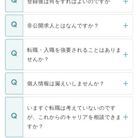
登録後は何をすればよいのですか
ご登録いただきましたら、弊社担当者がご
登録内容を確認し、その後メールもしくは
非公開求人とはなんですか？
お電話にて次のステップのご案内をいたし
ます。通常、5営業日以内にはご連絡をせて
マイナビDOCTORで取り扱っている求人の
いただきますので、しばらくお待ちくださ
うち約3割は、Webサイトからご覧いただ
転職・入職を強要されることはありま
い。
けない「非公開求人」です。非公開求人は
せんか？
下記の理由によって、一般には公開してい
ません。
転職・入職を強要することは一切ありませ
ん。また、仮に応募先から内定をいただい
個人情報は漏えいしませんか？
■応募殺到を避けるため 人気のある医療機
たとしても、ご本人が納得しない限り、内
関を公にしてしまうと、応募が殺到する場
定を承諾する必要はありません。内定先へ
個人情報が漏えいすることはありませんの
合があります。 選考を効率よく行うため
の辞退の連絡はキャリアパートナーが行い
で、ご安心ください。当サイトからの登録
いますぐ転職は考えていないのです
に、医療機関が求める条件に合った人材の
ますので、ご安心ください。
などで収集したご登録者様の個人情報は、
が、これからのキャリアを相談できま
みを人材紹介会社に依頼するケースが増え
ご本人のキャリアアップおよび転職活動の
ています。
すか？
支援を目的に使用いたします。お預かりし
ているすべての個人データはご本人の許可