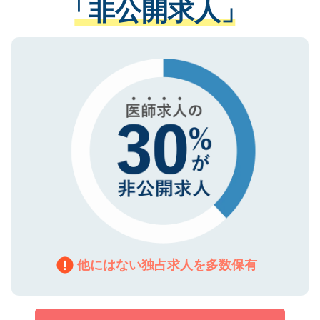
「非公開求人」
させていただきます。すぐにご転職をされ
る、プライバシーマークを取得済みです。
ない方には、長期的なサポートが可能です
ご登録いただいた個人情報は、SSL（デー
ので、まずはご登録ください。
タ暗号化）によって保護されていますの
で、機密保持に関してもご安心ください。
他にはない独占求人を多数保有