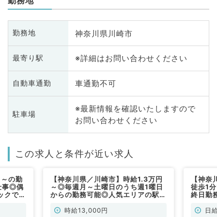
勤務地
神奈川県川崎市
勤務地
※詳細はお問い合わせください
最寄り駅
車通勤不可
自動車通勤
※最新情報を確認いたしますので
駐車場
お問い合わせください
この求人と条件が近い求人
回～の勤
【神奈川県／川崎市】時給1.3万円
【神奈
仕事◎偶
～◎毎週月～土曜日のうち週1曜日
徒歩1
ックでの
からの勤務可能◎人気エリアの駅チ
終日勤
カクリニック（皮膚科／非常勤）
来のお
時給13,000円
日給