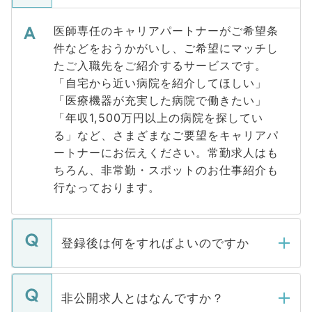
医師専任のキャリアパートナーがご希望条
件などをおうかがいし、ご希望にマッチし
たご入職先をご紹介するサービスです。
「自宅から近い病院を紹介してほしい」
「医療機器が充実した病院で働きたい」
「年収1,500万円以上の病院を探してい
る」など、さまざまなご要望をキャリアパ
ートナーにお伝えください。常勤求人はも
ちろん、非常勤・スポットのお仕事紹介も
行なっております。
登録後は何をすればよいのですか
ご登録いただきましたら、弊社担当者がご
登録内容を確認し、その後メールもしくは
非公開求人とはなんですか？
お電話にて次のステップのご案内をいたし