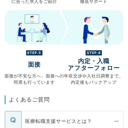
に合った求人を
ご紹介
徹底サポート
STEP.5
STEP.6
内定・入職
面接
アフターフォロー
面接が不安な方へ、
面接への
年収交渉や
入社日調整まで、
同席も
行っています
内定後もバックアップ
よくあるご質問
医療転職支援サービスとは？