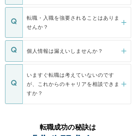
ます。通常、5営業日以内にはご連絡をせて
マイナビDOCTORで取り扱っている求人の
いただきますので、しばらくお待ちくださ
うち約3割は、Webサイトからご覧いただ
転職・入職を強要されることはありま
い。
けない「非公開求人」です。非公開求人は
せんか？
下記の理由によって、一般には公開してい
ません。
転職・入職を強要することは一切ありませ
ん。また、仮に応募先から内定をいただい
個人情報は漏えいしませんか？
■応募殺到を避けるため 人気のある医療機
たとしても、ご本人が納得しない限り、内
関を公にしてしまうと、応募が殺到する場
定を承諾する必要はありません。内定先へ
個人情報が漏えいすることはありませんの
合があります。 選考を効率よく行うため
の辞退の連絡はキャリアパートナーが行い
で、ご安心ください。当サイトからの登録
いますぐ転職は考えていないのです
に、医療機関が求める条件に合った人材の
ますので、ご安心ください。
などで収集したご登録者様の個人情報は、
が、これからのキャリアを相談できま
みを人材紹介会社に依頼するケースが増え
ご本人のキャリアアップおよび転職活動の
ています。
すか？
支援を目的に使用いたします。お預かりし
ているすべての個人データはご本人の許可
お気軽にご相談ください。先生専任のキャ
なく、医療機関側に開示したり、第三者に
リアパートナーが将来のご希望などをおう
提供することは一切ありません。また弊社
かがいして、現在の医療機関の状況や紹介
転職成功の秘訣は
は、個人情報の取り扱いについての厳密な
経験をまじえながら、適切なアドバイスを
管理基準を満たした事業者のみに付与され