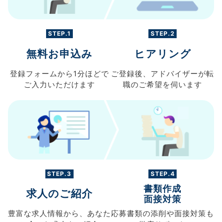
STEP.1
STEP.2
無料お申込み
ヒアリング
登録フォームから
1分ほどで
ご登録後、
アドバイザーが転
ご入力
いただけます
職の
ご希望を伺います
STEP.3
STEP.4
書類作成
求人のご紹介
面接対策
豊富な求人情報から、
あなた
応募書類の
添削や面接対策も