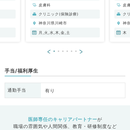
皮膚科
皮
クリニック(保険診療)
ク
神奈川県川崎市
神
月,火,水,木,金,土
木
<
>
手当/福利厚生
有り
通勤手当
医師専任のキャリアパートナー
が
職場の雰囲気や人間関係、
教育・研修制度など