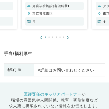
呼吸器内科、消化器内科、内分
介護福祉施設(老健特養)
ク
泌・代謝内科、腎臓内科
東京都江東区
東
月
金
<
>
手当/福利厚生
※詳細はお問い合わせください
通勤手当
医師専任のキャリアパートナー
が
職場の雰囲気や人間関係、
教育・研修制度など
求人票に掲載されていない情報をお伝えします。