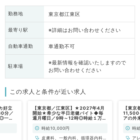
東京都江東区
勤務地
※詳細はお問い合わせください
最寄り駅
車通勤不可
自動車通勤
※最新情報を確認いたしますので
駐車場
お問い合わせください
この求人と条件が近い求人
カ好立
【東京都／江東区】★2027年4月
【東京
30分／
開始★希少な半日老健バイト◆毎
11,5
円◎一般
週月曜日／9時～12時◎時給１万円
アの外
常勤）
◆駅からも徒歩圏内の老健での募
務／10
集です（内科系、皮膚科／非常勤）
ギー科
時給10,000円
時給
皮膚科、一般内科、循環器内科、
ア