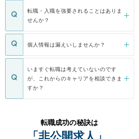
ます。通常、5営業日以内にはご連絡をせて
マイナビDOCTORで取り扱っている求人の
いただきますので、しばらくお待ちくださ
うち約3割は、Webサイトからご覧いただ
転職・入職を強要されることはありま
い。
けない「非公開求人」です。非公開求人は
せんか？
下記の理由によって、一般には公開してい
ません。
転職・入職を強要することは一切ありませ
ん。また、仮に応募先から内定をいただい
個人情報は漏えいしませんか？
■応募殺到を避けるため 人気のある医療機
たとしても、ご本人が納得しない限り、内
関を公にしてしまうと、応募が殺到する場
定を承諾する必要はありません。内定先へ
個人情報が漏えいすることはありませんの
合があります。 選考を効率よく行うため
の辞退の連絡はキャリアパートナーが行い
で、ご安心ください。当サイトからの登録
いますぐ転職は考えていないのです
に、医療機関が求める条件に合った人材の
ますので、ご安心ください。
などで収集したご登録者様の個人情報は、
が、これからのキャリアを相談できま
みを人材紹介会社に依頼するケースが増え
ご本人のキャリアアップおよび転職活動の
ています。
すか？
支援を目的に使用いたします。お預かりし
ているすべての個人データはご本人の許可
お気軽にご相談ください。先生専任のキャ
なく、医療機関側に開示したり、第三者に
リアパートナーが将来のご希望などをおう
提供することは一切ありません。また弊社
かがいして、現在の医療機関の状況や紹介
転職成功の秘訣は
は、個人情報の取り扱いについての厳密な
経験をまじえながら、適切なアドバイスを
管理基準を満たした事業者のみに付与され
「非公開求人」
させていただきます。すぐにご転職をされ
る、プライバシーマークを取得済みです。