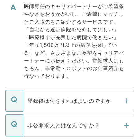
医師専任のキャリアパートナーがご希望条
件などをおうかがいし、ご希望にマッチし
たご入職先をご紹介するサービスです。
「自宅から近い病院を紹介してほしい」
「医療機器が充実した病院で働きたい」
「年収1,500万円以上の病院を探してい
る」など、さまざまなご要望をキャリアパ
ートナーにお伝えください。常勤求人はも
ちろん、非常勤・スポットのお仕事紹介も
行なっております。
登録後は何をすればよいのですか
ご登録いただきましたら、弊社担当者がご
登録内容を確認し、その後メールもしくは
非公開求人とはなんですか？
お電話にて次のステップのご案内をいたし