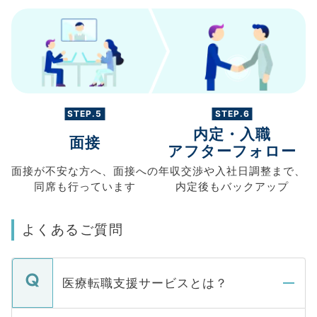
STEP.5
STEP.6
内定・入職
面接
アフターフォロー
面接が不安な方へ、
面接への
年収交渉や
入社日調整まで、
同席も
行っています
内定後もバックアップ
よくあるご質問
医療転職支援サービスとは？