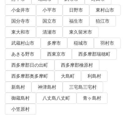
小金井市
小平市
日野市
東村山市
国分寺市
国立市
福生市
狛江市
東大和市
清瀬市
東久留米市
武蔵村山市
多摩市
稲城市
羽村市
あきる野市
西東京市
西多摩郡瑞穂町
西多摩郡日の出町
西多摩郡檜原村
西多摩郡奥多摩町
大島町
利島村
新島村
神津島村
三宅島三宅村
御蔵島村
八丈島八丈町
青ヶ島村
小笠原村