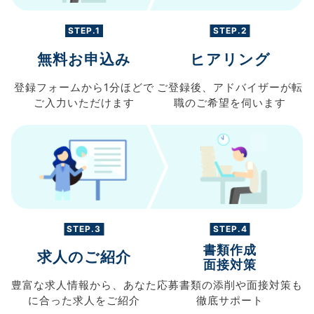
STEP.1
STEP.2
無料お申込み
ヒアリング
登録フォームから
1分ほどで
ご登録後、
アドバイザーが転
ご入力
いただけます
職の
ご希望を伺います
STEP.3
STEP.4
書類作成
求人のご紹介
面接対策
豊富な求人情報から、
あなた
応募書類の
添削や面接対策も
に合った求人を
ご紹介
徹底サポート