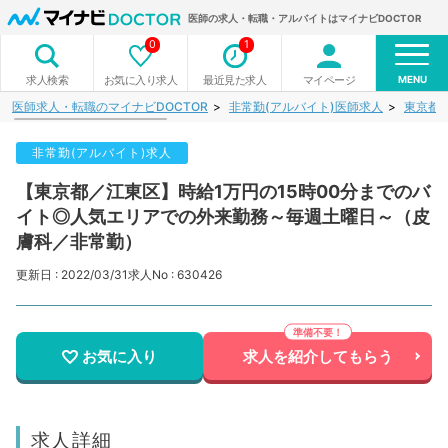
医師の求人・転職・アルバイトはマイナビDOCTOR
0
1
MENU
お気に入り求人
最近見た求人
マイページ
求人検索
医師求人・転職のマイナビDOCTOR
非常勤(アルバイト)医師求人
東京都
非常勤(アルバイト)求人
【東京都／江東区】時給1万円の15時00分までのバ
イト◎人気エリアでの外来勤務～毎週土曜日～（皮
膚科／非常勤）
更新日 : 2022/03/31
求人No : 630426
お気に入り
求人を紹介してもらう
求人詳細