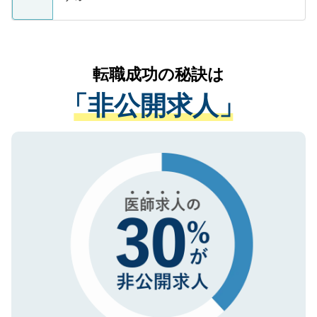
支援を目的に使用いたします。お預かりし
ているすべての個人データはご本人の許可
お気軽にご相談ください。先生専任のキャ
なく、医療機関側に開示したり、第三者に
リアパートナーが将来のご希望などをおう
提供することは一切ありません。また弊社
かがいして、現在の医療機関の状況や紹介
転職成功の秘訣は
は、個人情報の取り扱いについての厳密な
経験をまじえながら、適切なアドバイスを
管理基準を満たした事業者のみに付与され
「非公開求人」
させていただきます。すぐにご転職をされ
る、プライバシーマークを取得済みです。
ない方には、長期的なサポートが可能です
ご登録いただいた個人情報は、SSL（デー
ので、まずはご登録ください。
タ暗号化）によって保護されていますの
で、機密保持に関してもご安心ください。