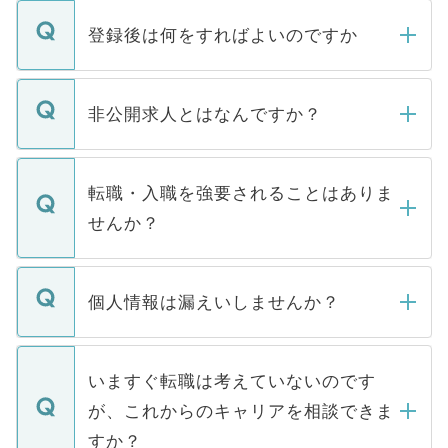
登録後は何をすればよいのですか
ご登録いただきましたら、弊社担当者がご
登録内容を確認し、その後メールもしくは
非公開求人とはなんですか？
お電話にて次のステップのご案内をいたし
ます。通常、5営業日以内にはご連絡をせて
マイナビDOCTORで取り扱っている求人の
いただきますので、しばらくお待ちくださ
うち約3割は、Webサイトからご覧いただ
転職・入職を強要されることはありま
い。
けない「非公開求人」です。非公開求人は
せんか？
下記の理由によって、一般には公開してい
ません。
転職・入職を強要することは一切ありませ
ん。また、仮に応募先から内定をいただい
個人情報は漏えいしませんか？
■応募殺到を避けるため 人気のある医療機
たとしても、ご本人が納得しない限り、内
関を公にしてしまうと、応募が殺到する場
定を承諾する必要はありません。内定先へ
個人情報が漏えいすることはありませんの
合があります。 選考を効率よく行うため
の辞退の連絡はキャリアパートナーが行い
で、ご安心ください。当サイトからの登録
いますぐ転職は考えていないのです
に、医療機関が求める条件に合った人材の
ますので、ご安心ください。
などで収集したご登録者様の個人情報は、
が、これからのキャリアを相談できま
みを人材紹介会社に依頼するケースが増え
ご本人のキャリアアップおよび転職活動の
ています。
すか？