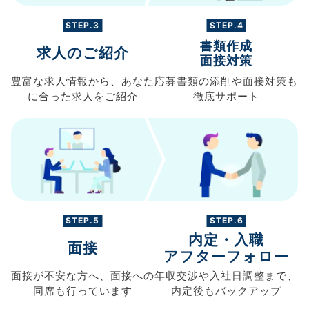
STEP.3
STEP.4
書類作成
求人のご紹介
面接対策
豊富な求人情報から、
あなた
応募書類の
添削や面接対策も
に合った求人を
ご紹介
徹底サポート
STEP.5
STEP.6
内定・入職
面接
アフターフォロー
面接が不安な方へ、
面接への
年収交渉や
入社日調整まで、
同席も
行っています
内定後もバックアップ