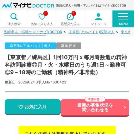
医師の求人・転職・アルバイトはマイナビDOCTOR
0
1
MENU
お気に入り求人
最近見た求人
マイページ
求人検索
医師求人・転職のマイナビDOCTOR
非常勤(アルバイト)医師求人
東京都
非常勤(アルバイト)求人
募集停止
【東京都／練馬区】1回10万円ｘ毎月奇数週の精神
科訪問診療◎月・火・水曜日のうち週1日～勤務可
◎9～18時のご勤務（精神科／非常勤）
更新日 : 2026/02/10
求人No : 630423
最新の募集状況を
お気に入り
問い合わせる
こちらの求人は募集を停止しております。