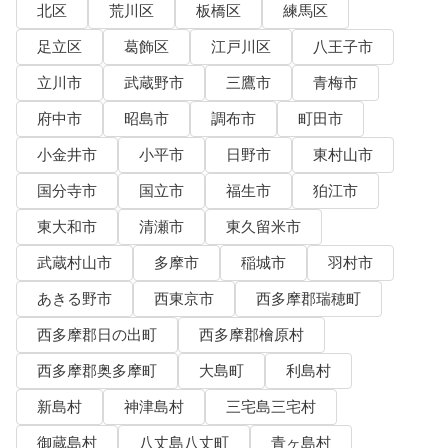
北区
荒川区
板橋区
練馬区
足立区
葛飾区
江戸川区
八王子市
立川市
武蔵野市
三鷹市
青梅市
府中市
昭島市
調布市
町田市
小金井市
小平市
日野市
東村山市
国分寺市
国立市
福生市
狛江市
東大和市
清瀬市
東久留米市
武蔵村山市
多摩市
稲城市
羽村市
あきる野市
西東京市
西多摩郡瑞穂町
西多摩郡日の出町
西多摩郡檜原村
西多摩郡奥多摩町
大島町
利島村
新島村
神津島村
三宅島三宅村
御蔵島村
八丈島八丈町
青ヶ島村