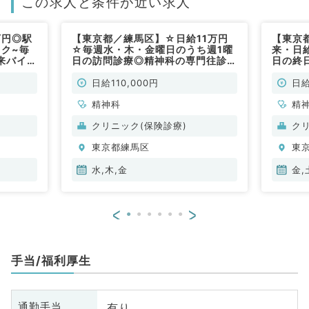
この求人と条件が近い求人
万円◎駅
【東京都／練馬区】☆日給11万円
【東京
ック~毎
☆毎週水・木・金曜日のうち週1曜
来・日
来バイト
日の訪問診療◎精神科の専門往診で
日の終
す！～駅チカで通勤便利～（精神科
／非常
／非常勤）
日給110,000円
日給
精神科
精
クリニック(保険診療)
ク
東京都練馬区
東
水,木,金
金,
<
>
手当/福利厚生
有り
通勤手当