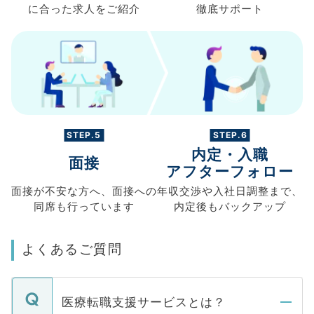
に合った求人を
ご紹介
徹底サポート
STEP.5
STEP.6
内定・入職
面接
アフターフォロー
面接が不安な方へ、
面接への
年収交渉や
入社日調整まで、
同席も
行っています
内定後もバックアップ
よくあるご質問
医療転職支援サービスとは？