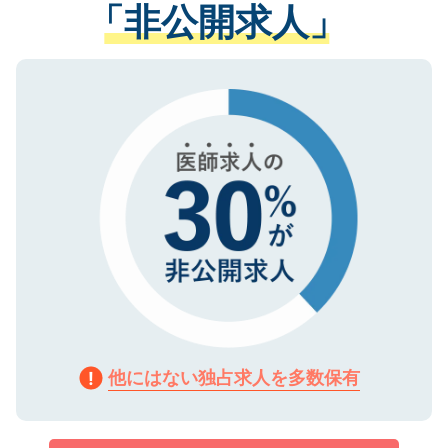
管理基準を満たした事業者のみに付与され
「非公開求人」
させていただきます。すぐにご転職をされ
る、プライバシーマークを取得済みです。
ない方には、長期的なサポートが可能です
ご登録いただいた個人情報は、SSL（デー
ので、まずはご登録ください。
タ暗号化）によって保護されていますの
で、機密保持に関してもご安心ください。
他にはない独占求人を多数保有