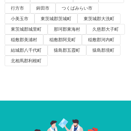
行方市
鉾田市
つくばみらい市
小美玉市
東茨城郡茨城町
東茨城郡大洗町
東茨城郡城里町
那珂郡東海村
久慈郡大子町
稲敷郡美浦村
稲敷郡阿見町
稲敷郡河内町
結城郡八千代町
猿島郡五霞町
猿島郡境町
北相馬郡利根町