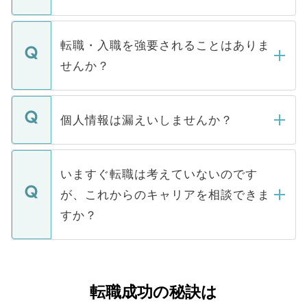
お電話にて次のステップのご案内をいたし
ます。通常、5営業日以内にはご連絡をせて
マイナビDOCTORで取り扱っている求人の
いただきますので、しばらくお待ちくださ
うち約3割は、Webサイトからご覧いただ
転職・入職を強要されることはありま
い。
けない「非公開求人」です。非公開求人は
せんか？
下記の理由によって、一般には公開してい
ません。
転職・入職を強要することは一切ありませ
ん。また、仮に応募先から内定をいただい
個人情報は漏えいしませんか？
■応募殺到を避けるため 人気のある医療機
たとしても、ご本人が納得しない限り、内
関を公にしてしまうと、応募が殺到する場
定を承諾する必要はありません。内定先へ
個人情報が漏えいすることはありませんの
合があります。 選考を効率よく行うため
の辞退の連絡はキャリアパートナーが行い
で、ご安心ください。当サイトからの登録
いますぐ転職は考えていないのです
に、医療機関が求める条件に合った人材の
ますので、ご安心ください。
などで収集したご登録者様の個人情報は、
が、これからのキャリアを相談できま
みを人材紹介会社に依頼するケースが増え
ご本人のキャリアアップおよび転職活動の
ています。
すか？
支援を目的に使用いたします。お預かりし
ているすべての個人データはご本人の許可
お気軽にご相談ください。先生専任のキャ
なく、医療機関側に開示したり、第三者に
リアパートナーが将来のご希望などをおう
提供することは一切ありません。また弊社
かがいして、現在の医療機関の状況や紹介
転職成功の秘訣は
は、個人情報の取り扱いについての厳密な
経験をまじえながら、適切なアドバイスを