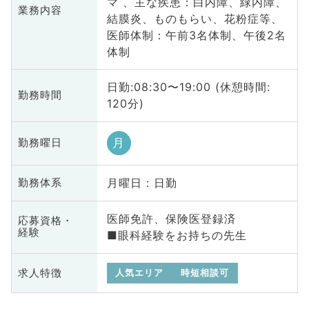
マ 、主な疾患：白内障、緑内障、
業務内容
結膜炎、ものもらい、花粉症等、
医師体制：午前3名体制、午後2名
体制
日勤:08:30〜19:00 (休憩時間:
勤務時間
120分)
月
勤務曜日
月曜日 : 日勤
勤務体系
医師免許、保険医登録済
応募資格・
経験
■眼科経験をお持ちの先生
求人特徴
人気エリア
時短相談可