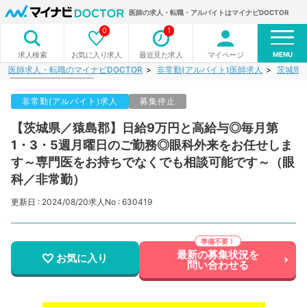
医師の求人・転職・アルバイトはマイナビDOCTOR
0
1
MENU
お気に入り求人
最近見た求人
マイページ
求人検索
医師求人・転職のマイナビDOCTOR
非常勤(アルバイト)医師求人
茨城県
非常勤(アルバイト)求人
募集停止
【茨城県／猿島郡】日給9万円と高給与◎毎月第
1・3・5週月曜日のご勤務◎眼科外来をお任せしま
す～専門医をお持ちでなくでも相談可能です～（眼
科／非常勤）
更新日 : 2024/08/20
求人No : 630419
最新の募集状況を
お気に入り
問い合わせる