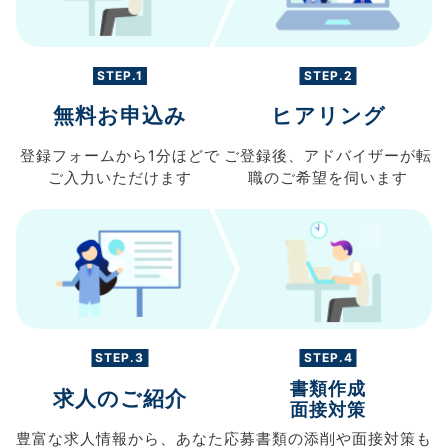
STEP.1
STEP.2
無料お申込み
ヒアリング
登録フォームから
1分ほどで
ご登録後、
アドバイザーが転
ご入力
いただけます
職の
ご希望を伺います
STEP.3
STEP.4
書類作成
求人のご紹介
面接対策
豊富な求人情報から、
あなた
応募書類の
添削や面接対策も