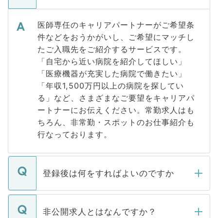
医師専任のキャリアパートナーがご希望条
件などをおうかがいし、ご希望にマッチし
たご入職先をご紹介するサービスです。
「自宅から近い病院を紹介してほしい」
「医療機器が充実した病院で働きたい」
「年収1,500万円以上の病院を探してい
る」など、さまざまなご要望をキャリアパ
ートナーにお伝えください。常勤求人はも
ちろん、非常勤・スポットのお仕事紹介も
行なっております。
登録後は何をすればよいのですか
ご登録いただきましたら、弊社担当者がご
登録内容を確認し、その後メールもしくは
非公開求人とはなんですか？