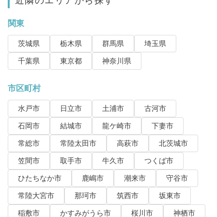
近隣のエリアから探す
関東
茨城県
栃木県
群馬県
埼玉県
千葉県
東京都
神奈川県
市区町村
水戸市
日立市
土浦市
古河市
石岡市
結城市
龍ケ崎市
下妻市
常総市
常陸太田市
高萩市
北茨城市
笠間市
取手市
牛久市
つくば市
ひたちなか市
鹿嶋市
潮来市
守谷市
常陸大宮市
那珂市
筑西市
坂東市
稲敷市
かすみがうら市
桜川市
神栖市