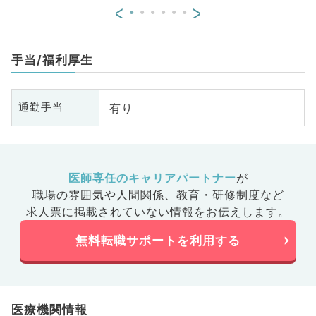
<
>
器外科、乳腺外科、膠原病科
器
ポ
手当/福利厚生
有り
通勤手当
医師専任のキャリアパートナー
が
職場の雰囲気や人間関係、
教育・研修制度など
求人票に掲載されていない情報をお伝えします。
無料転職サポートを利用する
医療機関情報