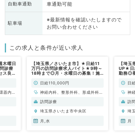
車通勤可能
自動車通勤
※最新情報を確認いたしますので
駐車場
お問い合わせください
この求人と条件が近い求人
週木曜日
【埼玉県／さいたま市】★日給11
【埼玉
訪問診療
万円の訪問診療求人バイト★9時～
UP★
セス良好
18時まで◎月・水曜日の募集！施
勤務◎
緩和医療
設メインの訪問診療のお仕事／最寄
イトで
科系／非
り駅より徒歩圏内（一般内科／非常
日給110,000円
日給
勤）
環器内
神経内科、整形外科、形成外科、
神
内科、内
脳神経外科、呼吸器外科、心臓血
脳
訪問診療
訪
科、老年
管外科、小児外科、泌尿器科、一
管
埼玉県さいたま市中央区
埼
全般、一
般内科、循環器内科、呼吸器内
般
科、消化器内科、内分泌・代謝内
科
月,水
月
科、腎臓内科、老年内科、血液内
科
科、外科系全般、一般外科、消化
科