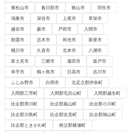
東松山市
春日部市
狭山市
羽生市
鴻巣市
深谷市
上尾市
草加市
越谷市
蕨市
戸田市
入間市
朝霞市
志木市
和光市
新座市
桶川市
久喜市
北本市
八潮市
富士見市
三郷市
蓮田市
坂戸市
幸手市
鶴ヶ島市
日高市
吉川市
ふじみ野市
白岡市
北足立郡伊奈町
入間郡三芳町
入間郡毛呂山町
入間郡越生町
比企郡滑川町
比企郡嵐山町
比企郡小川町
比企郡川島町
比企郡吉見町
比企郡鳩山町
比企郡ときがわ町
秩父郡横瀬町