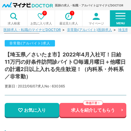
医師の求人・転職・アルバイトはマイナビDOCTOR
0
1
MENU
お気に入り求人
最近見た求人
マイページ
求人検索
医師求人・転職のマイナビDOCTOR
非常勤(アルバイト)医師求人
埼玉県
非常勤(アルバイト)求人
【埼玉県／さいたま市】2022年4月入社可！日給
11万円の好条件訪問診バイト◎毎週月曜日＋他曜日
の計週2日以上入れる先生歓迎！（内科系・外科系
／非常勤）
更新日 : 2022/06/07
求人No : 630365
お気に入り
求人を紹介してもらう