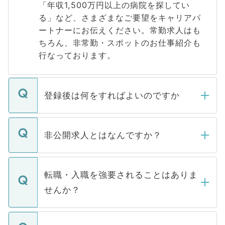
「年収1,500万円以上の病院を探してい
る」など、さまざまなご要望をキャリアパ
ートナーにお伝えください。常勤求人はも
ちろん、非常勤・スポットのお仕事紹介も
行なっております。
登録後は何をすればよいのですか
ご登録いただきましたら、弊社担当者がご
登録内容を確認し、その後メールもしくは
非公開求人とはなんですか？
お電話にて次のステップのご案内をいたし
ます。通常、5営業日以内にはご連絡をせて
マイナビDOCTORで取り扱っている求人の
いただきますので、しばらくお待ちくださ
うち約3割は、Webサイトからご覧いただ
転職・入職を強要されることはありま
い。
けない「非公開求人」です。非公開求人は
せんか？
下記の理由によって、一般には公開してい
ません。
転職・入職を強要することは一切ありませ