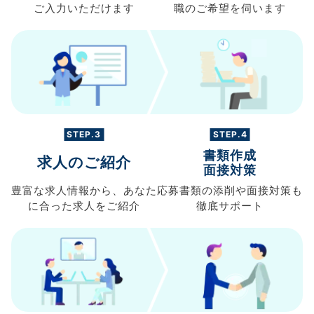
ご入力
いただけます
職の
ご希望を伺います
STEP.3
STEP.4
書類作成
求人のご紹介
面接対策
豊富な求人情報から、
あなた
応募書類の
添削や面接対策も
に合った求人を
ご紹介
徹底サポート