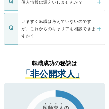
ん。また、仮に応募先から内定をいただい
個人情報は漏えいしませんか？
■応募殺到を避けるため 人気のある医療機
たとしても、ご本人が納得しない限り、内
関を公にしてしまうと、応募が殺到する場
定を承諾する必要はありません。内定先へ
個人情報が漏えいすることはありませんの
合があります。 選考を効率よく行うため
の辞退の連絡はキャリアパートナーが行い
で、ご安心ください。当サイトからの登録
いますぐ転職は考えていないのです
に、医療機関が求める条件に合った人材の
ますので、ご安心ください。
などで収集したご登録者様の個人情報は、
が、これからのキャリアを相談できま
みを人材紹介会社に依頼するケースが増え
ご本人のキャリアアップおよび転職活動の
ています。
すか？
支援を目的に使用いたします。お預かりし
ているすべての個人データはご本人の許可
お気軽にご相談ください。先生専任のキャ
なく、医療機関側に開示したり、第三者に
リアパートナーが将来のご希望などをおう
提供することは一切ありません。また弊社
かがいして、現在の医療機関の状況や紹介
転職成功の秘訣は
は、個人情報の取り扱いについての厳密な
経験をまじえながら、適切なアドバイスを
管理基準を満たした事業者のみに付与され
「非公開求人」
させていただきます。すぐにご転職をされ
る、プライバシーマークを取得済みです。
ない方には、長期的なサポートが可能です
ご登録いただいた個人情報は、SSL（デー
ので、まずはご登録ください。
タ暗号化）によって保護されていますの
で、機密保持に関してもご安心ください。