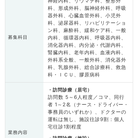
神経内科、リウマチ科、整形外
科、形成外科、脳神経外科、呼吸
器外科、心臓血管外科、小児外
科、泌尿器科、リハビリテーショ
ン科、麻酔科、緩和ケア科、一般
内科、循環器内科、呼吸器内科、
募集科目
消化器内科、内分泌・代謝内科、
腎臓内科、老年内科、血液内科、
外科系全般、一般外科、消化器外
科、乳腺外科、総合診療科、救急
科・ＩＣＵ、膠原病科
訪問診療（居宅）
訪問数 5～6人程度／コマ、同行
者 1～2名（ナース・ドライバー・
事務員のいずれか）、ドクターの
運転は無し、施設往診9割：個人
宅往診1割程度
業務内容