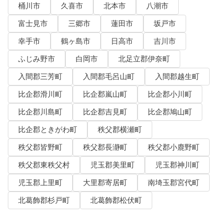
桶川市
久喜市
北本市
八潮市
富士見市
三郷市
蓮田市
坂戸市
幸手市
鶴ヶ島市
日高市
吉川市
ふじみ野市
白岡市
北足立郡伊奈町
入間郡三芳町
入間郡毛呂山町
入間郡越生町
比企郡滑川町
比企郡嵐山町
比企郡小川町
比企郡川島町
比企郡吉見町
比企郡鳩山町
比企郡ときがわ町
秩父郡横瀬町
秩父郡皆野町
秩父郡長瀞町
秩父郡小鹿野町
秩父郡東秩父村
児玉郡美里町
児玉郡神川町
児玉郡上里町
大里郡寄居町
南埼玉郡宮代町
北葛飾郡杉戸町
北葛飾郡松伏町