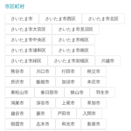
市区町村
さいたま市
さいたま市西区
さいたま市北区
さいたま市大宮区
さいたま市見沼区
さいたま市中央区
さいたま市桜区
さいたま市浦和区
さいたま市南区
さいたま市緑区
さいたま市岩槻区
川越市
熊谷市
川口市
行田市
秩父市
所沢市
飯能市
加須市
本庄市
東松山市
春日部市
狭山市
羽生市
鴻巣市
深谷市
上尾市
草加市
越谷市
蕨市
戸田市
入間市
朝霞市
志木市
和光市
新座市