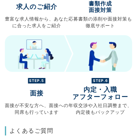
書類作成
求人のご紹介
面接対策
豊富な求人情報から、
あなた
応募書類の
添削や面接対策も
に合った求人を
ご紹介
徹底サポート
STEP.5
STEP.6
内定・入職
面接
アフターフォロー
面接が不安な方へ、
面接への
年収交渉や
入社日調整まで、
同席も
行っています
内定後もバックアップ
よくあるご質問