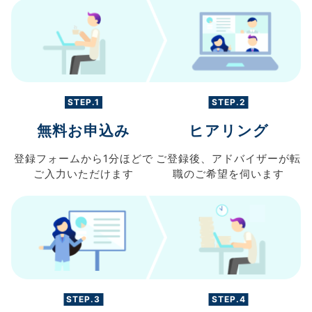
STEP.1
STEP.2
無料お申込み
ヒアリング
登録フォームから
1分ほどで
ご登録後、
アドバイザーが転
ご入力
いただけます
職の
ご希望を伺います
STEP.3
STEP.4