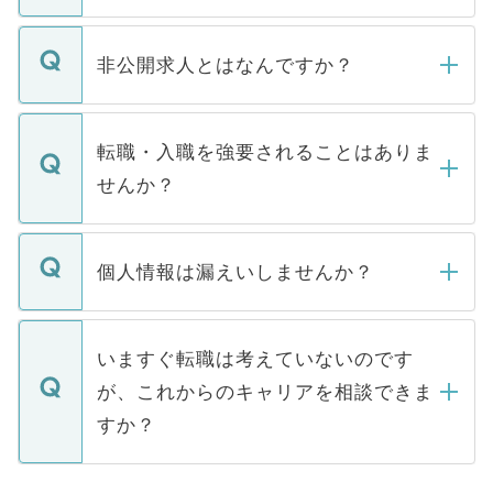
ご登録いただきましたら、弊社担当者がご
登録内容を確認し、その後メールもしくは
非公開求人とはなんですか？
お電話にて次のステップのご案内をいたし
ます。通常、5営業日以内にはご連絡をせて
マイナビDOCTORで取り扱っている求人の
いただきますので、しばらくお待ちくださ
うち約3割は、Webサイトからご覧いただ
転職・入職を強要されることはありま
い。
けない「非公開求人」です。非公開求人は
せんか？
下記の理由によって、一般には公開してい
ません。
転職・入職を強要することは一切ありませ
ん。また、仮に応募先から内定をいただい
個人情報は漏えいしませんか？
■応募殺到を避けるため 人気のある医療機
たとしても、ご本人が納得しない限り、内
関を公にしてしまうと、応募が殺到する場
定を承諾する必要はありません。内定先へ
個人情報が漏えいすることはありませんの
合があります。 選考を効率よく行うため
の辞退の連絡はキャリアパートナーが行い
で、ご安心ください。当サイトからの登録
いますぐ転職は考えていないのです
に、医療機関が求める条件に合った人材の
ますので、ご安心ください。
などで収集したご登録者様の個人情報は、
が、これからのキャリアを相談できま
みを人材紹介会社に依頼するケースが増え
ご本人のキャリアアップおよび転職活動の
ています。
すか？
支援を目的に使用いたします。お預かりし
ているすべての個人データはご本人の許可
お気軽にご相談ください。先生専任のキャ
なく、医療機関側に開示したり、第三者に