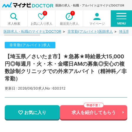
医師の求人・転職・アルバイトはマイナビDOCTOR
0
1
MENU
お気に入り求人
最近見た求人
マイページ
求人検索
医師求人・転職のマイナビDOCTOR
非常勤(アルバイト)医師求人
埼玉県
非常勤(アルバイト)求人
【埼玉県／さいたま市】★急募★時給最大15,000
円◎毎週月・火・木・金曜日AMの募集◎安心の複
数診制クリニックでの外来アルバイト（精神科／非
常勤）
更新日 : 2026/06/30
求人No : 630312
お気に入り
求人を紹介してもらう