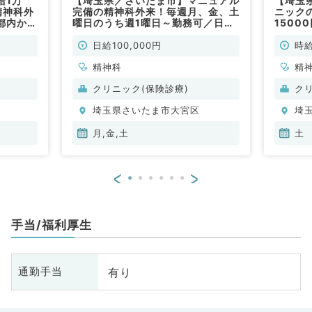
給1万
【埼玉県／さいたま市】マニュアル
【埼玉
精神科外
完備の精神科外来！毎週月、金、土
ニック
都内から
曜日のうち週1曜日～勤務可／日給
1500
非常勤）
10万円！駅チカ徒歩3分のクリニッ
ご勤務
クにて一般外来のお仕事です（精神
日給100,000円
時給
科／非常勤）
精神科
精
クリニック(保険診療)
ク
埼玉県さいたま市大宮区
埼
月,金,土
土
<
>
手当/福利厚生
有り
通勤手当