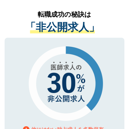
リアパートナーが将来のご希望などをおう
提供することは一切ありません。また弊社
かがいして、現在の医療機関の状況や紹介
転職成功の秘訣は
は、個人情報の取り扱いについての厳密な
経験をまじえながら、適切なアドバイスを
管理基準を満たした事業者のみに付与され
「非公開求人」
させていただきます。すぐにご転職をされ
る、プライバシーマークを取得済みです。
ない方には、長期的なサポートが可能です
ご登録いただいた個人情報は、SSL（デー
ので、まずはご登録ください。
タ暗号化）によって保護されていますの
で、機密保持に関してもご安心ください。