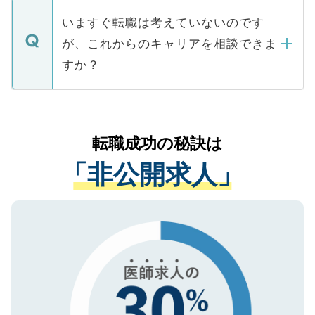
個人情報が漏えいすることはありませんの
合があります。 選考を効率よく行うため
の辞退の連絡はキャリアパートナーが行い
で、ご安心ください。当サイトからの登録
いますぐ転職は考えていないのです
に、医療機関が求める条件に合った人材の
ますので、ご安心ください。
などで収集したご登録者様の個人情報は、
が、これからのキャリアを相談できま
みを人材紹介会社に依頼するケースが増え
ご本人のキャリアアップおよび転職活動の
ています。
すか？
支援を目的に使用いたします。お預かりし
ているすべての個人データはご本人の許可
お気軽にご相談ください。先生専任のキャ
なく、医療機関側に開示したり、第三者に
リアパートナーが将来のご希望などをおう
提供することは一切ありません。また弊社
かがいして、現在の医療機関の状況や紹介
転職成功の秘訣は
は、個人情報の取り扱いについての厳密な
経験をまじえながら、適切なアドバイスを
管理基準を満たした事業者のみに付与され
「非公開求人」
させていただきます。すぐにご転職をされ
る、プライバシーマークを取得済みです。
ない方には、長期的なサポートが可能です
ご登録いただいた個人情報は、SSL（デー
ので、まずはご登録ください。
タ暗号化）によって保護されていますの
で、機密保持に関してもご安心ください。