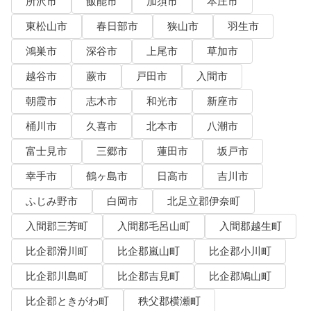
所沢市
飯能市
加須市
本庄市
東松山市
春日部市
狭山市
羽生市
鴻巣市
深谷市
上尾市
草加市
越谷市
蕨市
戸田市
入間市
朝霞市
志木市
和光市
新座市
桶川市
久喜市
北本市
八潮市
富士見市
三郷市
蓮田市
坂戸市
幸手市
鶴ヶ島市
日高市
吉川市
ふじみ野市
白岡市
北足立郡伊奈町
入間郡三芳町
入間郡毛呂山町
入間郡越生町
比企郡滑川町
比企郡嵐山町
比企郡小川町
比企郡川島町
比企郡吉見町
比企郡鳩山町
比企郡ときがわ町
秩父郡横瀬町