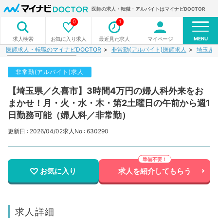
医師の求人・転職・アルバイトはマイナビDOCTOR
0
1
MENU
お気に入り求人
最近見た求人
マイページ
求人検索
医師求人・転職のマイナビDOCTOR
非常勤(アルバイト)医師求人
埼玉県
非常勤(アルバイト)求人
【埼玉県／久喜市】3時間4万円の婦人科外来をお
まかせ！月・火・水・木・第2土曜日の午前から週1
日勤務可能（婦人科／非常勤）
更新日 : 2026/04/02
求人No : 630290
お気に入り
求人を紹介してもらう
求人詳細