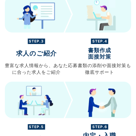
STEP.3
STEP.4
書類作成
求人のご紹介
面接対策
豊富な求人情報から、
あなた
応募書類の
添削や面接対策も
に合った求人を
ご紹介
徹底サポート
STEP.5
STEP.6
内定・入職