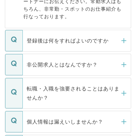
ートナーにお伝えください。常勤求人はも
ちろん、非常勤・スポットのお仕事紹介も
行なっております。
登録後は何をすればよいのですか
ご登録いただきましたら、弊社担当者がご
登録内容を確認し、その後メールもしくは
非公開求人とはなんですか？
お電話にて次のステップのご案内をいたし
ます。通常、5営業日以内にはご連絡をせて
マイナビDOCTORで取り扱っている求人の
いただきますので、しばらくお待ちくださ
うち約3割は、Webサイトからご覧いただ
転職・入職を強要されることはありま
い。
けない「非公開求人」です。非公開求人は
せんか？
下記の理由によって、一般には公開してい
ません。
転職・入職を強要することは一切ありませ
ん。また、仮に応募先から内定をいただい
個人情報は漏えいしませんか？
■応募殺到を避けるため 人気のある医療機
たとしても、ご本人が納得しない限り、内
関を公にしてしまうと、応募が殺到する場
定を承諾する必要はありません。内定先へ