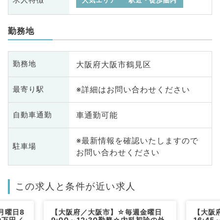
求人特徴
人気エリア
駅近・徒歩圏内
勤務地
大阪府大阪市鶴見区
勤務地
※詳細はお問い合わせください
最寄り駅
車通勤可能
自動車通勤
※最新情報を確認いたしますので
駐車場
お問い合わせください
この求人と条件が近い求人
月曜日8
【大阪府／大阪市】☆毎週金曜日
【大阪
9万円／
9:00～12:30勤務☆内科初診の外
16:4