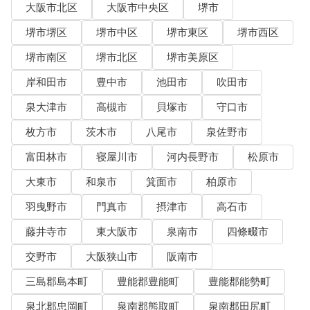
大阪市北区
大阪市中央区
堺市
堺市堺区
堺市中区
堺市東区
堺市西区
堺市南区
堺市北区
堺市美原区
岸和田市
豊中市
池田市
吹田市
泉大津市
高槻市
貝塚市
守口市
枚方市
茨木市
八尾市
泉佐野市
富田林市
寝屋川市
河内長野市
松原市
大東市
和泉市
箕面市
柏原市
羽曳野市
門真市
摂津市
高石市
藤井寺市
東大阪市
泉南市
四條畷市
交野市
大阪狭山市
阪南市
三島郡島本町
豊能郡豊能町
豊能郡能勢町
泉北郡忠岡町
泉南郡熊取町
泉南郡田尻町