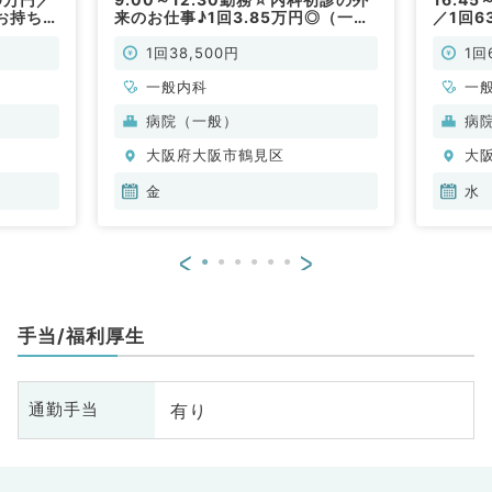
お持ちの
来のお仕事♪1回3.85万円◎（一般
／1回6
／非常
内科／非常勤）
やすい
です（
1回38,500円
1回
一般内科
一
病院（一般）
病
大阪府大阪市鶴見区
大
金
水
<
>
手当/福利厚生
有り
通勤手当