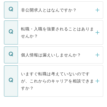
ご登録いただきましたら、弊社担当者がご
登録内容を確認し、その後メールもしくは
非公開求人とはなんですか？
お電話にて次のステップのご案内をいたし
ます。通常、5営業日以内にはご連絡をせて
マイナビDOCTORで取り扱っている求人の
いただきますので、しばらくお待ちくださ
うち約3割は、Webサイトからご覧いただ
転職・入職を強要されることはありま
い。
けない「非公開求人」です。非公開求人は
せんか？
下記の理由によって、一般には公開してい
ません。
転職・入職を強要することは一切ありませ
ん。また、仮に応募先から内定をいただい
個人情報は漏えいしませんか？
■応募殺到を避けるため 人気のある医療機
たとしても、ご本人が納得しない限り、内
関を公にしてしまうと、応募が殺到する場
定を承諾する必要はありません。内定先へ
個人情報が漏えいすることはありませんの
合があります。 選考を効率よく行うため
の辞退の連絡はキャリアパートナーが行い
で、ご安心ください。当サイトからの登録
いますぐ転職は考えていないのです
に、医療機関が求める条件に合った人材の
ますので、ご安心ください。
などで収集したご登録者様の個人情報は、
が、これからのキャリアを相談できま
みを人材紹介会社に依頼するケースが増え
ご本人のキャリアアップおよび転職活動の
ています。
すか？
支援を目的に使用いたします。お預かりし
ているすべての個人データはご本人の許可
お気軽にご相談ください。先生専任のキャ
なく、医療機関側に開示したり、第三者に
リアパートナーが将来のご希望などをおう