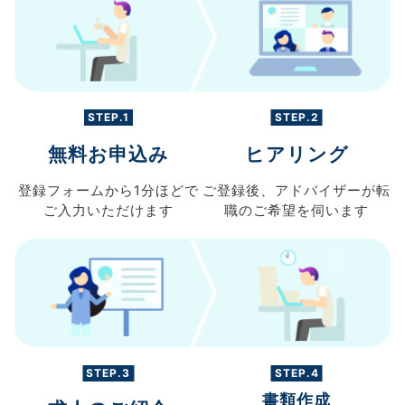
STEP.1
STEP.2
無料お申込み
ヒアリング
登録フォームから
1分ほどで
ご登録後、
アドバイザーが転
ご入力
いただけます
職の
ご希望を伺います
STEP.3
STEP.4
書類作成