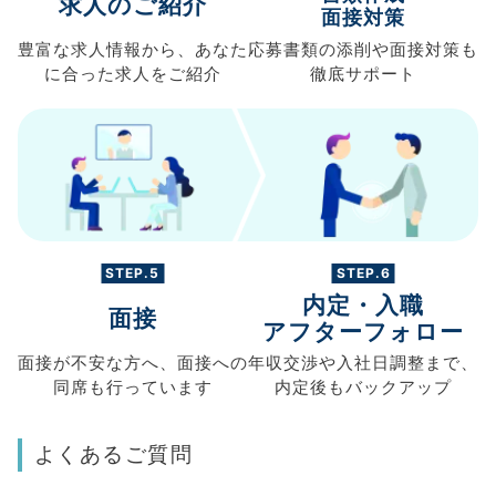
求人のご紹介
面接対策
豊富な求人情報から、
あなた
応募書類の
添削や面接対策も
に合った求人を
ご紹介
徹底サポート
STEP.5
STEP.6
内定・入職
面接
アフターフォロー
面接が不安な方へ、
面接への
年収交渉や
入社日調整まで、
同席も
行っています
内定後もバックアップ
よくあるご質問