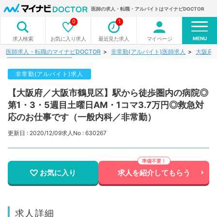
医師の求人・転職・アルバイトはマイナビDOCTOR
0
1
MENU
お気に入り求人
最近見た求人
マイページ
求人検索
医師求人・転職のマイナビDOCTOR
非常勤(アルバイト)医師求人
大阪府
非常勤(アルバイト)求人
【大阪府／大阪市鶴見区】駅から徒歩圏内の病院◎
第1・3・5週目土曜日AM・1コマ3.7万円◎救急対
応のお仕事です（一般内科／非常勤）
更新日 : 2020/12/09
求人No : 630267
お気に入り
求人を紹介してもらう
求人詳細