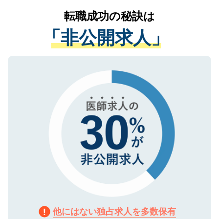
提供することは一切ありません。また弊社
かがいして、現在の医療機関の状況や紹介
転職成功の秘訣は
は、個人情報の取り扱いについての厳密な
経験をまじえながら、適切なアドバイスを
管理基準を満たした事業者のみに付与され
「非公開求人」
させていただきます。すぐにご転職をされ
る、プライバシーマークを取得済みです。
ない方には、長期的なサポートが可能です
ご登録いただいた個人情報は、SSL（デー
ので、まずはご登録ください。
タ暗号化）によって保護されていますの
で、機密保持に関してもご安心ください。
他にはない独占求人を多数保有