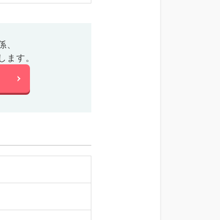
係、
します。