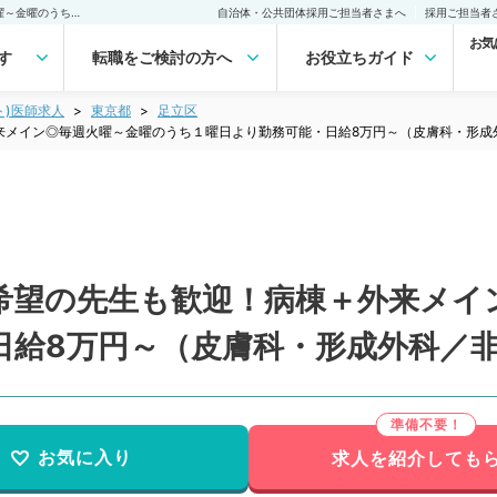
【東京都／足立区】オペ希望の先生も歓迎！病棟＋外来メイン◎毎週火曜～金曜のうち１曜日より勤務可能・日給8万円～（皮膚科・形成外科／非常勤）非常勤(アルバイト)の求人｜医師の求人・転職・アルバイトは【マイナビDOCTOR】
自治体・公共団体採用ご担当者さまへ
採用ご担当者
お気
す
転職をご検討の方へ
お役立ちガイド
ト)医師求人
東京都
足立区
来メイン◎毎週火曜～金曜のうち１曜日より勤務可能・日給8万円～（皮膚科・形成
希望の先生も歓迎！病棟＋外来メイ
日給8万円～（皮膚科・形成外科／
お気に入り
求人を紹介しても