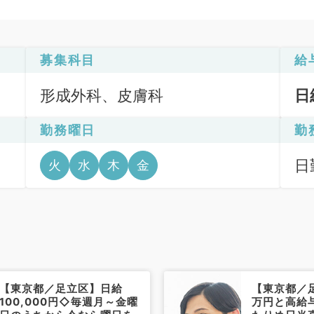
募集科目
給
形成外科、皮膚科
日
勤務曜日
勤
日
火
水
木
金
6
【東京都／足立区】日給
【東京都／足
100,000円◇毎週月～金曜
万円と高給