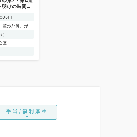
直◎第2・第4週
～明けの時間調
科系・外科系／
000円
、整形外科、形成
神経外科、呼吸器
般）
臓血管外科、一般
立区
環器内科、呼吸器
化器内科、内分
内科、腎臓内科、
、血液内科、外科
一般外科、消化器
手当/福利厚生