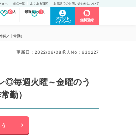
さまへ
拠点一覧
よくある質問
お電話でのお問い合わせについて
に入り求人
0
最近見た求人
1
スポット
無料登録
マイページ
外科／非常勤）
更新日 : 2022/06/08
求人No : 630227
ン◎毎週火曜～金曜のう
非常勤）
らう