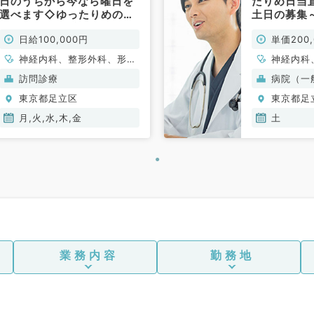
日のうちから今なら曜日を
たりめ日当
選べます◇ゆったりめの勤
土日の募集
務も可能な駅近クリニック
整可～（内
日給100,000円
単価200,
です（内科系・外科系／非
非常勤）
常勤）
神経内科、整形外科、形成
神経内科
外科、脳神経外科、呼吸器
外科、脳
訪問診療
病院（一
外科、心臓血管外科、泌尿
外科、心
東京都足立区
東京都足
器科、一般内科、循環器内
内科、循
科、呼吸器内科、消化器内
内科、消
月,火,水,木,金
土
科、内分泌・代謝内科、腎
泌・代謝
臓内科、老年内科、血液内
老年内科
科、外科系全般、一般外
系全般、
科、消化器外科、乳腺外
外科
科、膠原病科
業務内容
勤務地