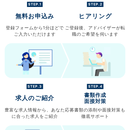
STEP.1
STEP.2
無料お申込み
ヒアリング
登録フォームから
1分ほどで
ご登録後、
アドバイザーが転
ご入力
いただけます
職の
ご希望を伺います
STEP.3
STEP.4
書類作成
求人のご紹介
面接対策
豊富な求人情報から、
あなた
応募書類の
添削や面接対策も
に合った求人を
ご紹介
徹底サポート