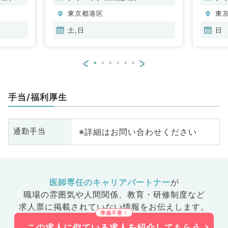
東京都港区
東
土,日
日
<
>
手当/福利厚生
※詳細はお問い合わせください
通勤手当
医師専任のキャリアパートナー
が
職場の雰囲気や人間関係、
教育・研修制度など
求人票に掲載されていない情報をお伝えします。
この求人に似ている求人を紹介してもらう