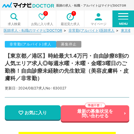
医師の求人・転職・アルバイトはマイナビDOCTOR
0
1
MENU
お気に入り求人
最近見た求人
マイページ
求人検索
医師求人・転職のマイナビDOCTOR
非常勤(アルバイト)医師求人
東京都
非常勤(アルバイト)求人
募集停止
【東京都／港区】時給最大1.4万円・自由診療8割の
人気エリア求人◎毎週水曜・木曜・金曜3曜日のご
勤務！自由診療未経験の先生歓迎（美容皮膚科・皮
膚科／非常勤）
更新日 : 2024/08/27
求人No : 630027
最新の募集状況を
お気に入り
問い合わせる