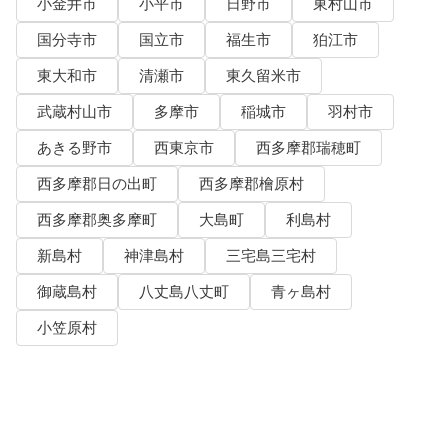
小金井市
小平市
日野市
東村山市
国分寺市
国立市
福生市
狛江市
東大和市
清瀬市
東久留米市
武蔵村山市
多摩市
稲城市
羽村市
あきる野市
西東京市
西多摩郡瑞穂町
西多摩郡日の出町
西多摩郡檜原村
西多摩郡奥多摩町
大島町
利島村
新島村
神津島村
三宅島三宅村
御蔵島村
八丈島八丈町
青ヶ島村
小笠原村