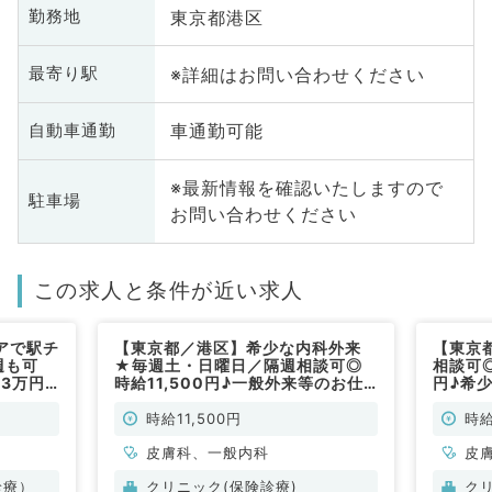
東京都港区
勤務地
※詳細はお問い合わせください
最寄り駅
車通勤可能
自動車通勤
※最新情報を確認いたしますので
駐車場
お問い合わせください
この求人と条件が近い求人
アで駅チ
【東京都／港区】希少な内科外来
【東京
週も可
★毎週土・日曜日／隔週相談可◎
相談可◎
.3万円
時給11,500円♪一般外来等のお仕
円♪希
（皮膚
事です！駅チカで通勤便利☆（⼀
す！駅
般内科・⽪膚科／非常勤）
科・⽪
時給11,500円
時給
皮膚科、一般内科
皮
診療）
クリニック(保険診療)
ク