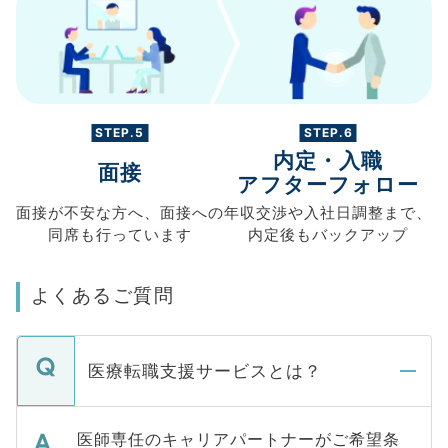
STEP.5
STEP.6
内定・入職
面接
アフターフォロー
面接が不安な方へ、
面接への
年収交渉や
入社日調整まで、
同席も
行っています
内定後もバックアップ
よくあるご質問
医療転職支援サービスとは？
医師専任のキャリアパートナーがご希望条