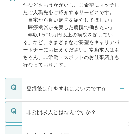
件などをおうかがいし、ご希望にマッチし
たご入職先をご紹介するサービスです。
「自宅から近い病院を紹介してほしい」
「医療機器が充実した病院で働きたい」
「年収1,500万円以上の病院を探してい
る」など、さまざまなご要望をキャリアパ
ートナーにお伝えください。常勤求人はも
ちろん、非常勤・スポットのお仕事紹介も
行なっております。
登録後は何をすればよいのですか
ご登録いただきましたら、弊社担当者がご
登録内容を確認し、その後メールもしくは
非公開求人とはなんですか？
お電話にて次のステップのご案内をいたし
ます。通常、5営業日以内にはご連絡をせて
マイナビDOCTORで取り扱っている求人の
いただきますので、しばらくお待ちくださ