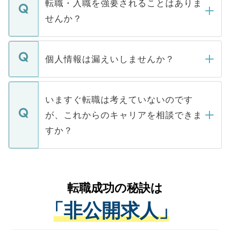
うち約3割は、Webサイトからご覧いただ
転職・入職を強要されることはありま
い。
けない「非公開求人」です。非公開求人は
せんか？
下記の理由によって、一般には公開してい
ません。
転職・入職を強要することは一切ありませ
ん。また、仮に応募先から内定をいただい
個人情報は漏えいしませんか？
■応募殺到を避けるため 人気のある医療機
たとしても、ご本人が納得しない限り、内
関を公にしてしまうと、応募が殺到する場
定を承諾する必要はありません。内定先へ
個人情報が漏えいすることはありませんの
合があります。 選考を効率よく行うため
の辞退の連絡はキャリアパートナーが行い
で、ご安心ください。当サイトからの登録
いますぐ転職は考えていないのです
に、医療機関が求める条件に合った人材の
ますので、ご安心ください。
などで収集したご登録者様の個人情報は、
が、これからのキャリアを相談できま
みを人材紹介会社に依頼するケースが増え
ご本人のキャリアアップおよび転職活動の
ています。
すか？
支援を目的に使用いたします。お預かりし
ているすべての個人データはご本人の許可
お気軽にご相談ください。先生専任のキャ
なく、医療機関側に開示したり、第三者に
リアパートナーが将来のご希望などをおう
提供することは一切ありません。また弊社
かがいして、現在の医療機関の状況や紹介
転職成功の秘訣は
は、個人情報の取り扱いについての厳密な
経験をまじえながら、適切なアドバイスを
管理基準を満たした事業者のみに付与され
「非公開求人」
させていただきます。すぐにご転職をされ
る、プライバシーマークを取得済みです。
ない方には、長期的なサポートが可能です
ご登録いただいた個人情報は、SSL（デー