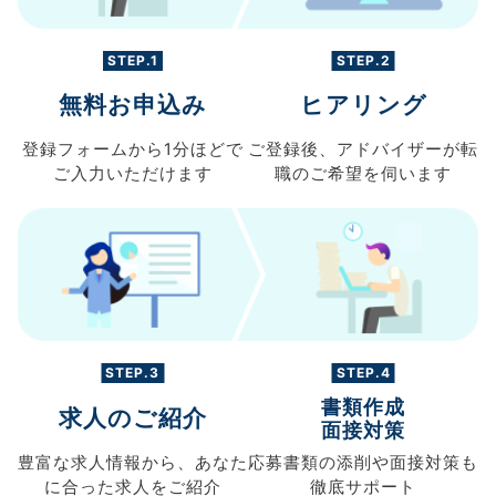
STEP.1
STEP.2
無料お申込み
ヒアリング
登録フォームから
1分ほどで
ご登録後、
アドバイザーが転
ご入力
いただけます
職の
ご希望を伺います
STEP.3
STEP.4
書類作成
求人のご紹介
面接対策
豊富な求人情報から、
あなた
応募書類の
添削や面接対策も
に合った求人を
ご紹介
徹底サポート