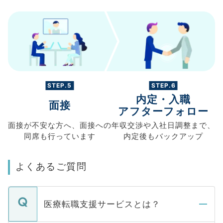
STEP.5
STEP.6
内定・入職
面接
アフターフォロー
面接が不安な方へ、
面接への
年収交渉や
入社日調整まで、
同席も
行っています
内定後もバックアップ
よくあるご質問
医療転職支援サービスとは？