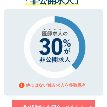
「非公開求人」
る、プライバシーマークを取得済みです。
ない方には、長期的なサポートが可能です
ご登録いただいた個人情報は、SSL（デー
ので、まずはご登録ください。
タ暗号化）によって保護されていますの
で、機密保持に関してもご安心ください。
他にはない独占求人を多数保有