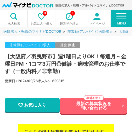
医師の求人・転職・アルバイトはマイナビDOCTOR
0
1
MENU
お気に入り求人
最近見た求人
マイページ
求人検索
医師求人・転職のマイナビDOCTOR
非常勤(アルバイト)医師求人
大阪府
非常勤(アルバイト)求人
募集停止
【大阪府／羽曳野市】週1曜日よりOK！毎週月～金
曜日PM・1コマ3万円◎健診・病棟管理のお仕事で
す（一般内科／非常勤）
更新日 : 2024/09/26
求人No : 629815
最新の募集状況を
お気に入り
問い合わせる
こちらの求人は募集を停止しております。