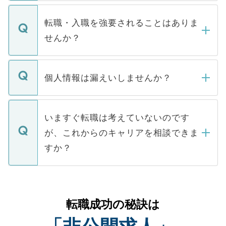
ます。通常、5営業日以内にはご連絡をせて
マイナビDOCTORで取り扱っている求人の
いただきますので、しばらくお待ちくださ
うち約3割は、Webサイトからご覧いただ
転職・入職を強要されることはありま
い。
けない「非公開求人」です。非公開求人は
せんか？
下記の理由によって、一般には公開してい
ません。
転職・入職を強要することは一切ありませ
ん。また、仮に応募先から内定をいただい
個人情報は漏えいしませんか？
■応募殺到を避けるため 人気のある医療機
たとしても、ご本人が納得しない限り、内
関を公にしてしまうと、応募が殺到する場
定を承諾する必要はありません。内定先へ
個人情報が漏えいすることはありませんの
合があります。 選考を効率よく行うため
の辞退の連絡はキャリアパートナーが行い
で、ご安心ください。当サイトからの登録
いますぐ転職は考えていないのです
に、医療機関が求める条件に合った人材の
ますので、ご安心ください。
などで収集したご登録者様の個人情報は、
が、これからのキャリアを相談できま
みを人材紹介会社に依頼するケースが増え
ご本人のキャリアアップおよび転職活動の
ています。
すか？
支援を目的に使用いたします。お預かりし
ているすべての個人データはご本人の許可
お気軽にご相談ください。先生専任のキャ
なく、医療機関側に開示したり、第三者に
リアパートナーが将来のご希望などをおう
提供することは一切ありません。また弊社
かがいして、現在の医療機関の状況や紹介
転職成功の秘訣は
は、個人情報の取り扱いについての厳密な
経験をまじえながら、適切なアドバイスを
管理基準を満たした事業者のみに付与され
させていただきます。すぐにご転職をされ