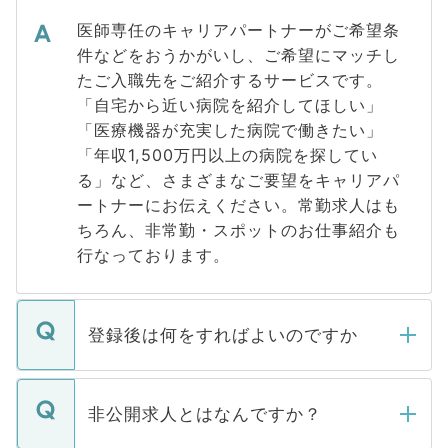
医師専任のキャリアパートナーがご希望条
件などをおうかがいし、ご希望にマッチし
たご入職先をご紹介するサービスです。
「自宅から近い病院を紹介してほしい」
「医療機器が充実した病院で働きたい」
「年収1,500万円以上の病院を探してい
る」など、さまざまなご要望をキャリアパ
ートナーにお伝えください。常勤求人はも
ちろん、非常勤・スポットのお仕事紹介も
行なっております。
登録後は何をすればよいのですか
ご登録いただきましたら、弊社担当者がご
登録内容を確認し、その後メールもしくは
非公開求人とはなんですか？
お電話にて次のステップのご案内をいたし