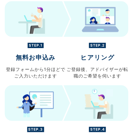
STEP.1
STEP.2
無料お申込み
ヒアリング
登録フォームから
1分ほどで
ご登録後、
アドバイザーが転
ご入力
いただけます
職の
ご希望を伺います
STEP.3
STEP.4