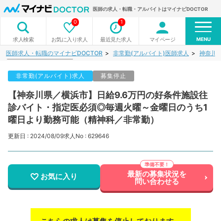
医師の求人・転職・アルバイトはマイナビDOCTOR
0
1
MENU
お気に入り求人
最近見た求人
マイページ
求人検索
医師求人・転職のマイナビDOCTOR
非常勤(アルバイト)医師求人
神奈川
非常勤(アルバイト)求人
募集停止
【神奈川県／横浜市】日給9.6万円の好条件施設往
診バイト・指定医必須◎毎週火曜～金曜日のうち1
曜日より勤務可能（精神科／非常勤）
更新日 : 2024/08/09
求人No : 629646
最新の募集状況を
お気に入り
問い合わせる