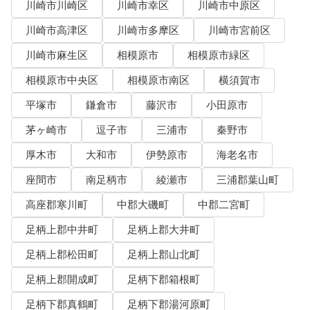
川崎市川崎区
川崎市幸区
川崎市中原区
川崎市高津区
川崎市多摩区
川崎市宮前区
川崎市麻生区
相模原市
相模原市緑区
相模原市中央区
相模原市南区
横須賀市
平塚市
鎌倉市
藤沢市
小田原市
茅ヶ崎市
逗子市
三浦市
秦野市
厚木市
大和市
伊勢原市
海老名市
座間市
南足柄市
綾瀬市
三浦郡葉山町
高座郡寒川町
中郡大磯町
中郡二宮町
足柄上郡中井町
足柄上郡大井町
足柄上郡松田町
足柄上郡山北町
足柄上郡開成町
足柄下郡箱根町
足柄下郡真鶴町
足柄下郡湯河原町