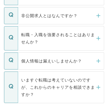
ご登録いただきましたら、弊社担当者がご
登録内容を確認し、その後メールもしくは
非公開求人とはなんですか？
お電話にて次のステップのご案内をいたし
ます。通常、5営業日以内にはご連絡をせて
マイナビDOCTORで取り扱っている求人の
いただきますので、しばらくお待ちくださ
うち約3割は、Webサイトからご覧いただ
転職・入職を強要されることはありま
い。
けない「非公開求人」です。非公開求人は
せんか？
下記の理由によって、一般には公開してい
ません。
転職・入職を強要することは一切ありませ
ん。また、仮に応募先から内定をいただい
個人情報は漏えいしませんか？
■応募殺到を避けるため 人気のある医療機
たとしても、ご本人が納得しない限り、内
関を公にしてしまうと、応募が殺到する場
定を承諾する必要はありません。内定先へ
個人情報が漏えいすることはありませんの
合があります。 選考を効率よく行うため
の辞退の連絡はキャリアパートナーが行い
で、ご安心ください。当サイトからの登録
いますぐ転職は考えていないのです
に、医療機関が求める条件に合った人材の
ますので、ご安心ください。
などで収集したご登録者様の個人情報は、
が、これからのキャリアを相談できま
みを人材紹介会社に依頼するケースが増え
ご本人のキャリアアップおよび転職活動の
ています。
すか？
支援を目的に使用いたします。お預かりし
ているすべての個人データはご本人の許可
お気軽にご相談ください。先生専任のキャ