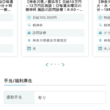
結◎毎週
【神奈川県／横浜市】日給10万円
【神奈
0分☆時
～12万円応相談！◎毎週水曜日の
火・水
／一般外
精神科 施設の訪問診療！9:00～
分～18
心療内科
18:00◎指定医なしでも相談可能
15,0
★（精神科／非常勤）
（精神
日給100,000円
時給
精神科
精
訪問診療
ク
神奈川県横浜市都筑区
神
水
火,
<
>
手当/福利厚生
有り
通勤手当