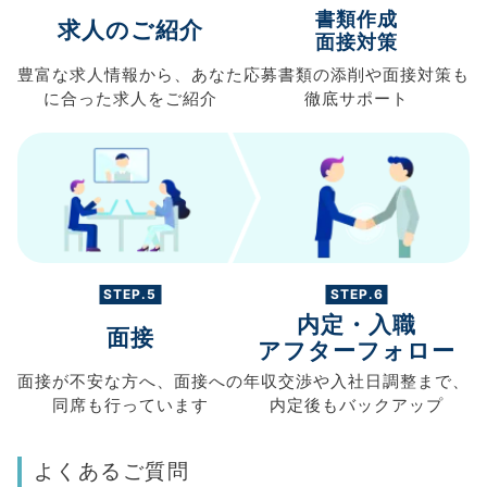
書類作成
求人のご紹介
面接対策
豊富な求人情報から、
あなた
応募書類の
添削や面接対策も
に合った求人を
ご紹介
徹底サポート
STEP.5
STEP.6
内定・入職
面接
アフターフォロー
面接が不安な方へ、
面接への
年収交渉や
入社日調整まで、
同席も
行っています
内定後もバックアップ
よくあるご質問