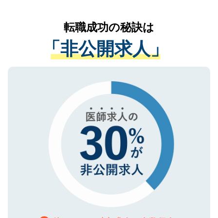
なく、医療機関側に開示したり、第三者に
リアパートナーが将来のご希望などをおう
提供することは一切ありません。また弊社
かがいして、現在の医療機関の状況や紹介
転職成功の秘訣は
は、個人情報の取り扱いについての厳密な
経験をまじえながら、適切なアドバイスを
管理基準を満たした事業者のみに付与され
「非公開求人」
させていただきます。すぐにご転職をされ
る、プライバシーマークを取得済みです。
ない方には、長期的なサポートが可能です
ご登録いただいた個人情報は、SSL（デー
ので、まずはご登録ください。
タ暗号化）によって保護されていますの
で、機密保持に関してもご安心ください。