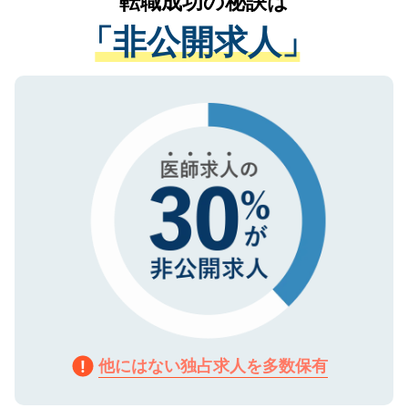
転職成功の秘訣は
経験をまじえながら、適切なアドバイスを
管理基準を満たした事業者のみに付与され
「非公開求人」
させていただきます。すぐにご転職をされ
る、プライバシーマークを取得済みです。
ない方には、長期的なサポートが可能です
ご登録いただいた個人情報は、SSL（デー
ので、まずはご登録ください。
タ暗号化）によって保護されていますの
で、機密保持に関してもご安心ください。
他にはない独占求人を多数保有