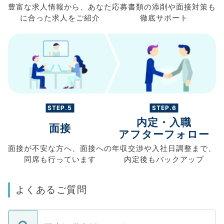
豊富な求人情報から、
あなた
応募書類の
添削や面接対策も
に合った求人を
ご紹介
徹底サポート
STEP.5
STEP.6
内定・入職
面接
アフターフォロー
面接が不安な方へ、
面接への
年収交渉や
入社日調整まで、
同席も
行っています
内定後もバックアップ
よくあるご質問