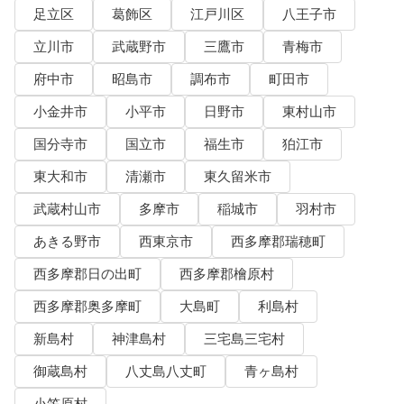
足立区
葛飾区
江戸川区
八王子市
立川市
武蔵野市
三鷹市
青梅市
府中市
昭島市
調布市
町田市
小金井市
小平市
日野市
東村山市
国分寺市
国立市
福生市
狛江市
東大和市
清瀬市
東久留米市
武蔵村山市
多摩市
稲城市
羽村市
あきる野市
西東京市
西多摩郡瑞穂町
西多摩郡日の出町
西多摩郡檜原村
西多摩郡奥多摩町
大島町
利島村
新島村
神津島村
三宅島三宅村
御蔵島村
八丈島八丈町
青ヶ島村
小笠原村