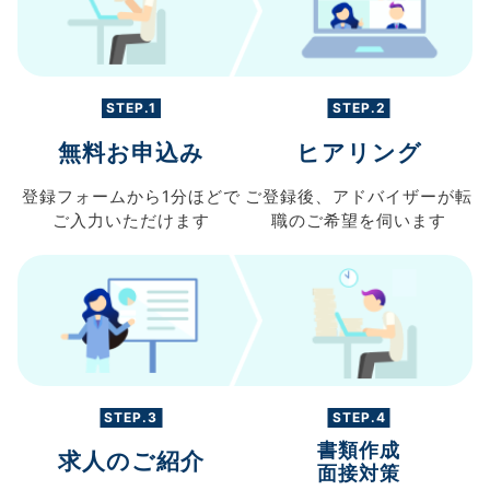
STEP.1
STEP.2
無料お申込み
ヒアリング
登録フォームから
1分ほどで
ご登録後、
アドバイザーが転
ご入力
いただけます
職の
ご希望を伺います
STEP.3
STEP.4
書類作成
求人のご紹介
面接対策