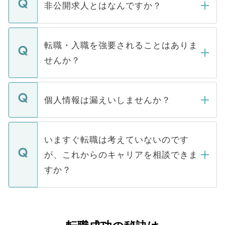
登録内容を確認し、その後メールもしくは
非公開求人とはなんですか？
お電話にて次のステップのご案内をいたし
ます。通常、5営業日以内にはご連絡をせて
マイナビDOCTORで取り扱っている求人の
いただきますので、しばらくお待ちくださ
うち約3割は、Webサイトからご覧いただ
転職・入職を強要されることはありま
い。
けない「非公開求人」です。非公開求人は
せんか？
下記の理由によって、一般には公開してい
ません。
転職・入職を強要することは一切ありませ
ん。また、仮に応募先から内定をいただい
個人情報は漏えいしませんか？
■応募殺到を避けるため 人気のある医療機
たとしても、ご本人が納得しない限り、内
関を公にしてしまうと、応募が殺到する場
定を承諾する必要はありません。内定先へ
個人情報が漏えいすることはありませんの
合があります。 選考を効率よく行うため
の辞退の連絡はキャリアパートナーが行い
で、ご安心ください。当サイトからの登録
いますぐ転職は考えていないのです
に、医療機関が求める条件に合った人材の
ますので、ご安心ください。
などで収集したご登録者様の個人情報は、
が、これからのキャリアを相談できま
みを人材紹介会社に依頼するケースが増え
ご本人のキャリアアップおよび転職活動の
ています。
すか？
支援を目的に使用いたします。お預かりし
ているすべての個人データはご本人の許可
お気軽にご相談ください。先生専任のキャ
なく、医療機関側に開示したり、第三者に
リアパートナーが将来のご希望などをおう
提供することは一切ありません。また弊社
かがいして、現在の医療機関の状況や紹介
は、個人情報の取り扱いについての厳密な