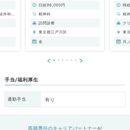
M・金曜
リニック（精神科／非常勤）
時のご
能（脳
勤）
日給96,000円
時給
科・内科
経外科、
精神科
精
訪問診療
ク
東京都江戸川区
東
金
月,
<
>
手当/福利厚生
有り
通勤手当
医師専任のキャリアパートナー
が