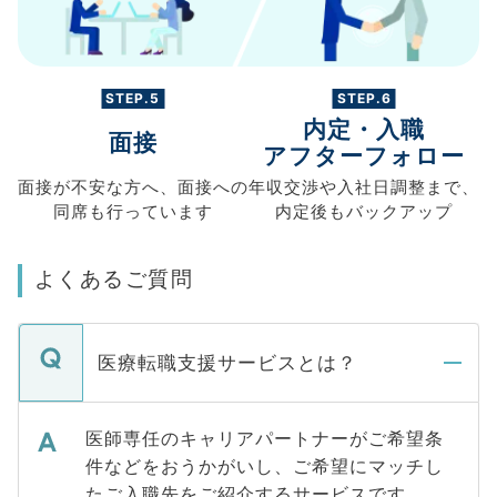
STEP.5
STEP.6
内定・入職
面接
アフターフォロー
面接が不安な方へ、
面接への
年収交渉や
入社日調整まで、
同席も
行っています
内定後もバックアップ
よくあるご質問
医療転職支援サービスとは？
医師専任のキャリアパートナーがご希望条
件などをおうかがいし、ご希望にマッチし
たご入職先をご紹介するサービスです。