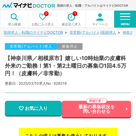
医師の求人・転職・アルバイトはマイナビDOCTOR
0
1
MENU
お気に入り求人
最近見た求人
マイページ
求人検索
医師求人・転職のマイナビDOCTOR
非常勤(アルバイト)医師求人
神奈川
非常勤(アルバイト)求人
募集停止
【神奈川県／相模原市】嬉しい10時始業の皮膚科
外来のご勤務！第1・第2土曜日の募集◎1回4.5万
円！（皮膚科／非常勤）
更新日 : 2025/03/10
求人No : 629319
最新の募集状況を
お気に入り
問い合わせる
こちらの求人は募集を停止しております。