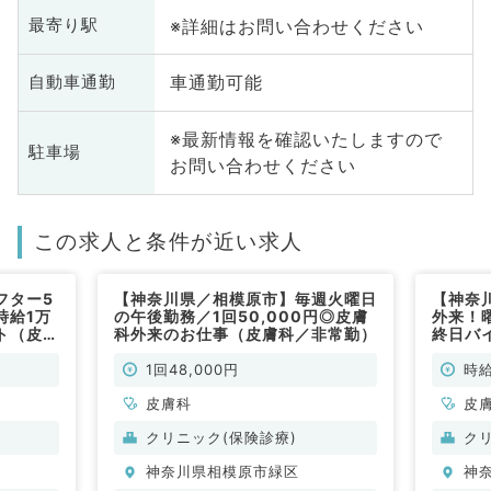
※詳細はお問い合わせください
最寄り駅
車通勤可能
自動車通勤
※最新情報を確認いたしますので
駐車場
お問い合わせください
この求人と条件が近い求人
フター5
【神奈川県／相模原市】毎週火曜日
【神奈
時給1万
の午後勤務／1回50,000円◎皮膚
外来！
ト（皮膚
科外来のお仕事（皮膚科／非常勤）
終日バ
非常勤
1回48,000円
時給
皮膚科
皮
クリニック(保険診療)
ク
神奈川県相模原市緑区
神