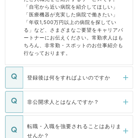
「自宅から近い病院を紹介してほしい」
「医療機器が充実した病院で働きたい」
「年収1,500万円以上の病院を探してい
る」など、さまざまなご要望をキャリアパ
ートナーにお伝えください。常勤求人はも
ちろん、非常勤・スポットのお仕事紹介も
行なっております。
登録後は何をすればよいのですか
ご登録いただきましたら、弊社担当者がご
登録内容を確認し、その後メールもしくは
非公開求人とはなんですか？
お電話にて次のステップのご案内をいたし
ます。通常、5営業日以内にはご連絡をせて
マイナビDOCTORで取り扱っている求人の
いただきますので、しばらくお待ちくださ
うち約3割は、Webサイトからご覧いただ
転職・入職を強要されることはありま
い。
けない「非公開求人」です。非公開求人は
せんか？