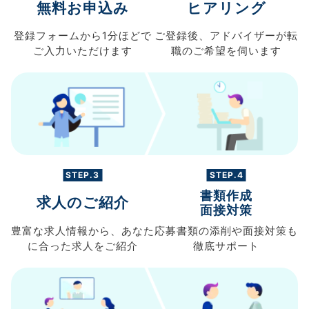
無料お申込み
ヒアリング
登録フォームから
1分ほどで
ご登録後、
アドバイザーが転
ご入力
いただけます
職の
ご希望を伺います
STEP.3
STEP.4
書類作成
求人のご紹介
面接対策
豊富な求人情報から、
あなた
応募書類の
添削や面接対策も
に合った求人を
ご紹介
徹底サポート