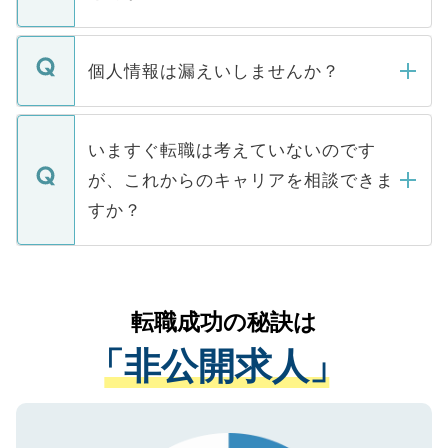
下記の理由によって、一般には公開してい
ません。
転職・入職を強要することは一切ありませ
ん。また、仮に応募先から内定をいただい
個人情報は漏えいしませんか？
■応募殺到を避けるため 人気のある医療機
たとしても、ご本人が納得しない限り、内
関を公にしてしまうと、応募が殺到する場
定を承諾する必要はありません。内定先へ
個人情報が漏えいすることはありませんの
合があります。 選考を効率よく行うため
の辞退の連絡はキャリアパートナーが行い
で、ご安心ください。当サイトからの登録
いますぐ転職は考えていないのです
に、医療機関が求める条件に合った人材の
ますので、ご安心ください。
などで収集したご登録者様の個人情報は、
が、これからのキャリアを相談できま
みを人材紹介会社に依頼するケースが増え
ご本人のキャリアアップおよび転職活動の
ています。
すか？
支援を目的に使用いたします。お預かりし
ているすべての個人データはご本人の許可
お気軽にご相談ください。先生専任のキャ
なく、医療機関側に開示したり、第三者に
リアパートナーが将来のご希望などをおう
提供することは一切ありません。また弊社
かがいして、現在の医療機関の状況や紹介
転職成功の秘訣は
は、個人情報の取り扱いについての厳密な
経験をまじえながら、適切なアドバイスを
管理基準を満たした事業者のみに付与され
「非公開求人」
させていただきます。すぐにご転職をされ
る、プライバシーマークを取得済みです。
ない方には、長期的なサポートが可能です
ご登録いただいた個人情報は、SSL（デー
ので、まずはご登録ください。
タ暗号化）によって保護されていますの
で、機密保持に関してもご安心ください。