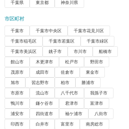
千葉県
東京都
神奈川県
市区町村
千葉市
千葉市中央区
千葉市花見川区
千葉市稲毛区
千葉市若葉区
千葉市緑区
千葉市美浜区
銚子市
市川市
船橋市
館山市
木更津市
松戸市
野田市
茂原市
成田市
佐倉市
東金市
旭市
習志野市
柏市
勝浦市
市原市
流山市
八千代市
我孫子市
鴨川市
鎌ケ谷市
君津市
富津市
浦安市
四街道市
袖ケ浦市
八街市
印西市
白井市
富里市
南房総市