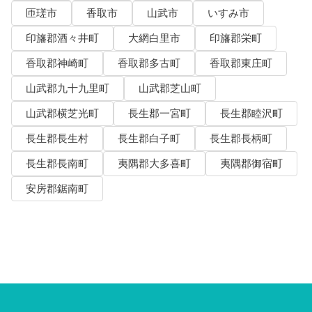
匝瑳市
香取市
山武市
いすみ市
印旛郡酒々井町
大網白里市
印旛郡栄町
香取郡神崎町
香取郡多古町
香取郡東庄町
山武郡九十九里町
山武郡芝山町
山武郡横芝光町
長生郡一宮町
長生郡睦沢町
長生郡長生村
長生郡白子町
長生郡長柄町
長生郡長南町
夷隅郡大多喜町
夷隅郡御宿町
安房郡鋸南町