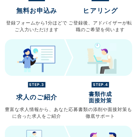
無料お申込み
ヒアリング
登録フォームから
1分ほどで
ご登録後、
アドバイザーが転
ご入力
いただけます
職の
ご希望を伺います
STEP.3
STEP.4
書類作成
求人のご紹介
面接対策
豊富な求人情報から、
あなた
応募書類の
添削や面接対策も
に合った求人を
ご紹介
徹底サポート