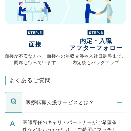
STEP.5
STEP.6
内定・入職
面接
アフターフォロー
面接が不安な方へ、
面接への
年収交渉や
入社日調整まで、
同席も
行っています
内定後もバックアップ
よくあるご質問
医療転職支援サービスとは？
医師専任のキャリアパートナーがご希望条
件などをおうかがいし、ご希望にマッチし