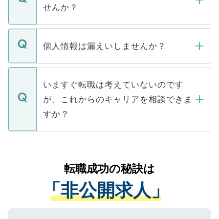
い。
けない「非公開求人」です。非公開求人は
せんか？
下記の理由によって、一般には公開してい
ません。
転職・入職を強要することは一切ありませ
ん。また、仮に応募先から内定をいただい
個人情報は漏えいしませんか？
■応募殺到を避けるため 人気のある医療機
たとしても、ご本人が納得しない限り、内
関を公にしてしまうと、応募が殺到する場
定を承諾する必要はありません。内定先へ
個人情報が漏えいすることはありませんの
合があります。 選考を効率よく行うため
の辞退の連絡はキャリアパートナーが行い
で、ご安心ください。当サイトからの登録
いますぐ転職は考えていないのです
に、医療機関が求める条件に合った人材の
ますので、ご安心ください。
などで収集したご登録者様の個人情報は、
が、これからのキャリアを相談できま
みを人材紹介会社に依頼するケースが増え
ご本人のキャリアアップおよび転職活動の
ています。
すか？
支援を目的に使用いたします。お預かりし
ているすべての個人データはご本人の許可
お気軽にご相談ください。先生専任のキャ
なく、医療機関側に開示したり、第三者に
リアパートナーが将来のご希望などをおう
提供することは一切ありません。また弊社
かがいして、現在の医療機関の状況や紹介
転職成功の秘訣は
は、個人情報の取り扱いについての厳密な
経験をまじえながら、適切なアドバイスを
管理基準を満たした事業者のみに付与され
「非公開求人」
させていただきます。すぐにご転職をされ
る、プライバシーマークを取得済みです。
ない方には、長期的なサポートが可能です
ご登録いただいた個人情報は、SSL（デー
ので、まずはご登録ください。
タ暗号化）によって保護されていますの