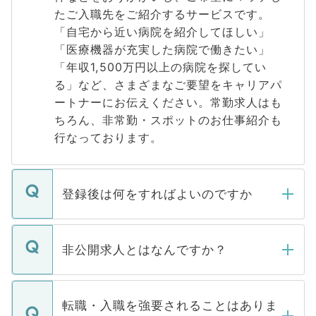
たご入職先をご紹介するサービスです。
「自宅から近い病院を紹介してほしい」
「医療機器が充実した病院で働きたい」
「年収1,500万円以上の病院を探してい
る」など、さまざまなご要望をキャリアパ
ートナーにお伝えください。常勤求人はも
ちろん、非常勤・スポットのお仕事紹介も
行なっております。
登録後は何をすればよいのですか
ご登録いただきましたら、弊社担当者がご
登録内容を確認し、その後メールもしくは
非公開求人とはなんですか？
お電話にて次のステップのご案内をいたし
ます。通常、5営業日以内にはご連絡をせて
マイナビDOCTORで取り扱っている求人の
いただきますので、しばらくお待ちくださ
うち約3割は、Webサイトからご覧いただ
転職・入職を強要されることはありま