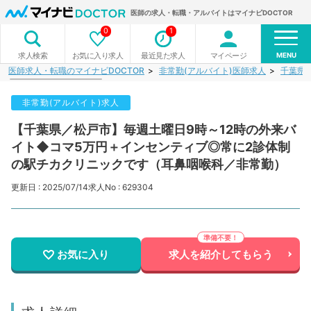
医師の求人・転職・アルバイトはマイナビDOCTOR
0
1
MENU
お気に入り求人
最近見た求人
マイページ
求人検索
医師求人・転職のマイナビDOCTOR
非常勤(アルバイト)医師求人
千葉県
非常勤(アルバイト)求人
【千葉県／松戸市】毎週土曜日9時～12時の外来バ
イト◆コマ5万円＋インセンティブ◎常に2診体制
の駅チカクリニックです（耳鼻咽喉科／非常勤）
更新日 : 2025/07/14
求人No : 629304
お気に入り
求人を紹介してもらう