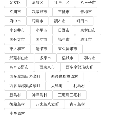
足立区
葛飾区
江戸川区
八王子市
立川市
武蔵野市
三鷹市
青梅市
府中市
昭島市
調布市
町田市
小金井市
小平市
日野市
東村山市
国分寺市
国立市
福生市
狛江市
東大和市
清瀬市
東久留米市
武蔵村山市
多摩市
稲城市
羽村市
あきる野市
西東京市
西多摩郡瑞穂町
西多摩郡日の出町
西多摩郡檜原村
西多摩郡奥多摩町
大島町
利島村
新島村
神津島村
三宅島三宅村
御蔵島村
八丈島八丈町
青ヶ島村
小笠原村