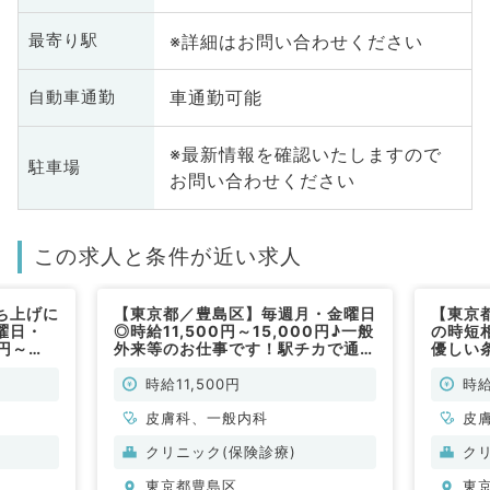
※詳細はお問い合わせください
最寄り駅
車通勤可能
自動車通勤
※最新情報を確認いたしますので
駐車場
お問い合わせください
この求人と条件が近い求人
ち上げに
【東京都／豊島区】毎週月・金曜日
【東京
曜日・
◎時給11,500円～15,000円♪一般
の時短
0円～
外来等のお仕事です！駅チカで通勤
優しい条
イトで
便利☆（⼀般内科・⽪膚科／非常
毎週土
勤）
（皮膚
時給11,500円
時給
皮膚科、一般内科
皮
クリニック(保険診療)
ク
東京都豊島区
東