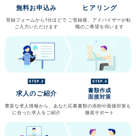
無料お申込み
ヒアリング
登録フォームから
1分ほどで
ご登録後、
アドバイザーが転
ご入力
いただけます
職の
ご希望を伺います
STEP.3
STEP.4
書類作成
求人のご紹介
面接対策
豊富な求人情報から、
あなた
応募書類の
添削や面接対策も
に合った求人を
ご紹介
徹底サポート