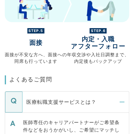
STEP.5
STEP.6
内定・入職
面接
アフターフォロー
面接が不安な方へ、
面接への
年収交渉や
入社日調整まで、
同席も
行っています
内定後もバックアップ
よくあるご質問
医療転職支援サービスとは？
医師専任のキャリアパートナーがご希望条
件などをおうかがいし、ご希望にマッチし