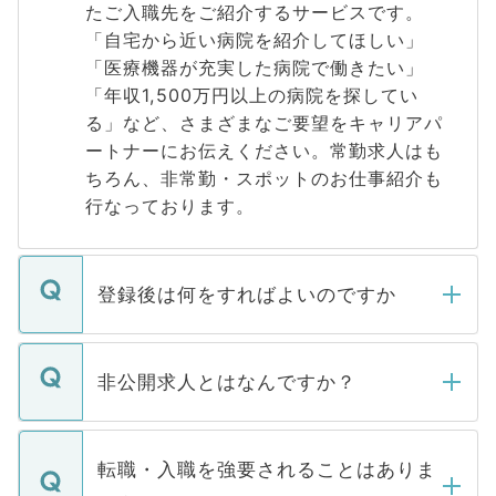
たご入職先をご紹介するサービスです。
「自宅から近い病院を紹介してほしい」
「医療機器が充実した病院で働きたい」
「年収1,500万円以上の病院を探してい
る」など、さまざまなご要望をキャリアパ
ートナーにお伝えください。常勤求人はも
ちろん、非常勤・スポットのお仕事紹介も
行なっております。
登録後は何をすればよいのですか
ご登録いただきましたら、弊社担当者がご
登録内容を確認し、その後メールもしくは
非公開求人とはなんですか？
お電話にて次のステップのご案内をいたし
ます。通常、5営業日以内にはご連絡をせて
マイナビDOCTORで取り扱っている求人の
いただきますので、しばらくお待ちくださ
うち約3割は、Webサイトからご覧いただ
転職・入職を強要されることはありま
い。
けない「非公開求人」です。非公開求人は