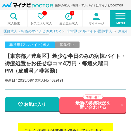
医師の求人・転職・アルバイトはマイナビDOCTOR
0
1
MENU
お気に入り求人
最近見た求人
マイページ
求人検索
医師求人・転職のマイナビDOCTOR
非常勤(アルバイト)医師求人
東京都
非常勤(アルバイト)求人
募集停止
【東京都／豊島区】希少な半日のみの病棟バイト・
褥瘡処置をお任せ◎コマ4万円・毎週火曜日
PM（皮膚科／非常勤）
更新日 : 2025/09/10
求人No : 629191
最新の募集状況を
お気に入り
問い合わせる
こちらの求人は募集を停止しております。