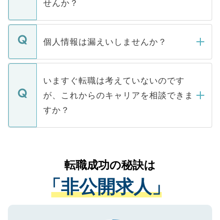
せんか？
下記の理由によって、一般には公開してい
ません。
転職・入職を強要することは一切ありませ
ん。また、仮に応募先から内定をいただい
個人情報は漏えいしませんか？
■応募殺到を避けるため 人気のある医療機
たとしても、ご本人が納得しない限り、内
関を公にしてしまうと、応募が殺到する場
定を承諾する必要はありません。内定先へ
個人情報が漏えいすることはありませんの
合があります。 選考を効率よく行うため
の辞退の連絡はキャリアパートナーが行い
で、ご安心ください。当サイトからの登録
いますぐ転職は考えていないのです
に、医療機関が求める条件に合った人材の
ますので、ご安心ください。
などで収集したご登録者様の個人情報は、
が、これからのキャリアを相談できま
みを人材紹介会社に依頼するケースが増え
ご本人のキャリアアップおよび転職活動の
ています。
すか？
支援を目的に使用いたします。お預かりし
ているすべての個人データはご本人の許可
お気軽にご相談ください。先生専任のキャ
なく、医療機関側に開示したり、第三者に
リアパートナーが将来のご希望などをおう
提供することは一切ありません。また弊社
かがいして、現在の医療機関の状況や紹介
転職成功の秘訣は
は、個人情報の取り扱いについての厳密な
経験をまじえながら、適切なアドバイスを
管理基準を満たした事業者のみに付与され
「非公開求人」
させていただきます。すぐにご転職をされ
る、プライバシーマークを取得済みです。
ない方には、長期的なサポートが可能です
ご登録いただいた個人情報は、SSL（デー
ので、まずはご登録ください。
タ暗号化）によって保護されていますの