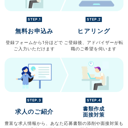
STEP.1
STEP.2
無料お申込み
ヒアリング
登録フォームから
1分ほどで
ご登録後、
アドバイザーが転
ご入力
いただけます
職の
ご希望を伺います
STEP.3
STEP.4
書類作成
求人のご紹介
面接対策
豊富な求人情報から、
あなた
応募書類の
添削や面接対策も