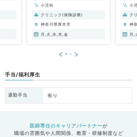
小児科
小
クリニック(保険診療)
ク
神奈川県厚木市
神
月,火,水,木,金
月,
<
>
手当/福利厚生
有り
通勤手当
医師専任のキャリアパートナー
が
職場の雰囲気や人間関係、
教育・研修制度など