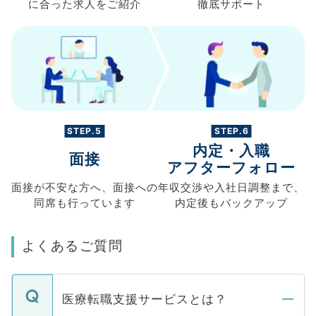
に合った求人を
ご紹介
徹底サポート
STEP.5
STEP.6
内定・入職
面接
アフターフォロー
面接が不安な方へ、
面接への
年収交渉や
入社日調整まで、
同席も
行っています
内定後もバックアップ
よくあるご質問
医療転職支援サービスとは？