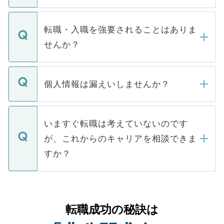
お電話にて次のステップのご案内をいたし
ます。通常、5営業日以内にはご連絡をせて
マイナビDOCTORで取り扱っている求人の
いただきますので、しばらくお待ちくださ
うち約3割は、Webサイトからご覧いただ
転職・入職を強要されることはありま
い。
けない「非公開求人」です。非公開求人は
せんか？
下記の理由によって、一般には公開してい
ません。
転職・入職を強要することは一切ありませ
ん。また、仮に応募先から内定をいただい
個人情報は漏えいしませんか？
■応募殺到を避けるため 人気のある医療機
たとしても、ご本人が納得しない限り、内
関を公にしてしまうと、応募が殺到する場
定を承諾する必要はありません。内定先へ
個人情報が漏えいすることはありませんの
合があります。 選考を効率よく行うため
の辞退の連絡はキャリアパートナーが行い
で、ご安心ください。当サイトからの登録
いますぐ転職は考えていないのです
に、医療機関が求める条件に合った人材の
ますので、ご安心ください。
などで収集したご登録者様の個人情報は、
が、これからのキャリアを相談できま
みを人材紹介会社に依頼するケースが増え
ご本人のキャリアアップおよび転職活動の
ています。
すか？
支援を目的に使用いたします。お預かりし
ているすべての個人データはご本人の許可
お気軽にご相談ください。先生専任のキャ
なく、医療機関側に開示したり、第三者に
リアパートナーが将来のご希望などをおう
提供することは一切ありません。また弊社
かがいして、現在の医療機関の状況や紹介
転職成功の秘訣は
は、個人情報の取り扱いについての厳密な
経験をまじえながら、適切なアドバイスを
管理基準を満たした事業者のみに付与され