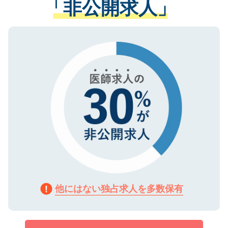
「非公開求人」
させていただきます。すぐにご転職をされ
る、プライバシーマークを取得済みです。
ない方には、長期的なサポートが可能です
ご登録いただいた個人情報は、SSL（デー
ので、まずはご登録ください。
タ暗号化）によって保護されていますの
で、機密保持に関してもご安心ください。
他にはない独占求人を多数保有