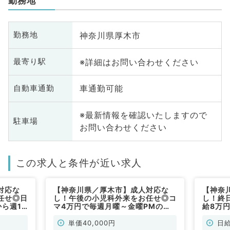
勤務地
神奈川県厚木市
勤務地
※詳細はお問い合わせください
最寄り駅
車通勤可能
自動車通勤
※最新情報を確認いたしますので
駐車場
お問い合わせください
この求人と条件が近い求人
対応な
【神奈川県／厚木市】成人対応な
【神奈
任せ◎日
し！午後の小児科外来をお任せ◎コ
し！終
ら週1
マ4万円で毎週月曜～金曜PMの週1
給8万
／非常
曜日から勤務可能（小児科／非常
曜日か
勤）
勤）
単価40,000円
日給