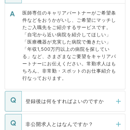
医師専任のキャリアパートナーがご希望条
件などをおうかがいし、ご希望にマッチし
たご入職先をご紹介するサービスです。
「自宅から近い病院を紹介してほしい」
「医療機器が充実した病院で働きたい」
「年収1,500万円以上の病院を探してい
る」など、さまざまなご要望をキャリアパ
ートナーにお伝えください。常勤求人はも
ちろん、非常勤・スポットのお仕事紹介も
行なっております。
登録後は何をすればよいのですか
ご登録いただきましたら、弊社担当者がご
登録内容を確認し、その後メールもしくは
非公開求人とはなんですか？