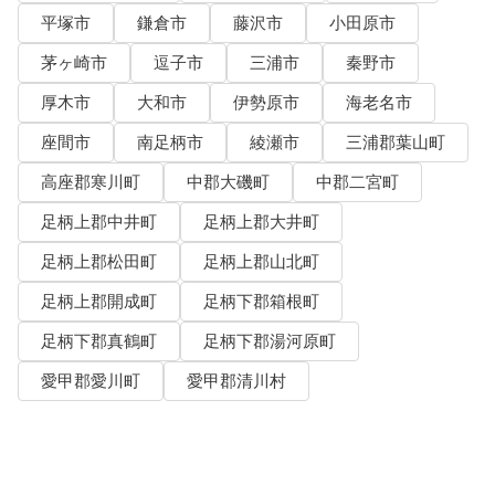
平塚市
鎌倉市
藤沢市
小田原市
茅ヶ崎市
逗子市
三浦市
秦野市
厚木市
大和市
伊勢原市
海老名市
座間市
南足柄市
綾瀬市
三浦郡葉山町
高座郡寒川町
中郡大磯町
中郡二宮町
足柄上郡中井町
足柄上郡大井町
足柄上郡松田町
足柄上郡山北町
足柄上郡開成町
足柄下郡箱根町
足柄下郡真鶴町
足柄下郡湯河原町
愛甲郡愛川町
愛甲郡清川村