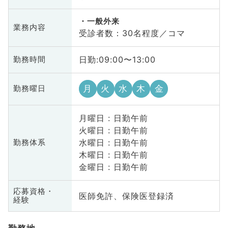
一般外来
業務内容
受診者数：30名程度／コマ
日勤:09:00〜13:00
勤務時間
月
火
水
木
金
勤務曜日
月曜日 : 日勤午前
火曜日 : 日勤午前
水曜日 : 日勤午前
勤務体系
木曜日 : 日勤午前
金曜日 : 日勤午前
応募資格・
医師免許、保険医登録済
経験